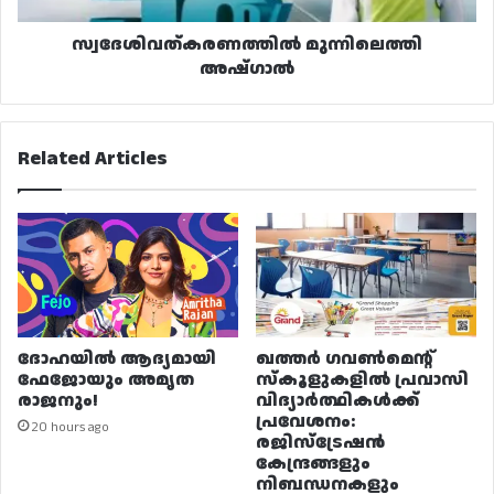
സ്വദേശിവത്കരണത്തിൽ മുന്നിലെത്തി
അഷ്‌ഗാൽ
Related Articles
ദോഹയിൽ ആദ്യമായി
ഖത്തർ ഗവൺമെന്റ്
ഫേജോയും അമൃത
സ്കൂളുകളിൽ പ്രവാസി
രാജനും!
വിദ്യാർത്ഥികൾക്ക്
പ്രവേശനം:
20 hours ago
രജിസ്ട്രേഷൻ
കേന്ദ്രങ്ങളും
നിബന്ധനകളും