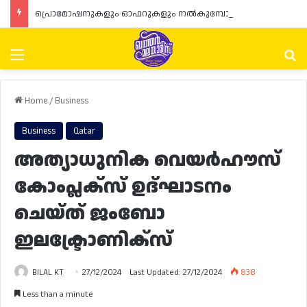
പ്രൊമോഷനുകളും ഓഫറുകളും നൽകുമ്പോൾ ഉപഭോക്താക്കളുടെ അവകാശങ്ങൾ ഉറപ്പാക്കണമെന്ന് ഖത്തർ വാണിജ്യ വ്യവസായ മന്ത്രാലയത്തിന്റെ (MoCI) നിർദ്ദേശം
Menu
Se
Home
/
Business
Business
Qatar
അത്യാധുനിക വെയർഹൗസ്
കോംപ്ലക്‌സ് ഉദ്ഘാടനം
ചെയ്ത് ജംബോ
ഇലക്ട്രോണിക്സ്
BILAL KT
27/12/2024
Last Updated: 27/12/2024
838
Less than a minute