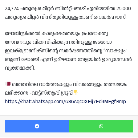
24,774 ചതുരശ്ര മീറ്റർ ബിൽറ്റ്-അപ്പ് ഏരിയയിൽ 25,000
ചതുരശ്ര മീറ്റർ വിസ്തൃതിയുള്ളതാണ് വെയർഹൗസ്.
ലോജിസ്റ്റിക്കൽ കാര്യക്ഷമതയും ഉപഭോക്തൃ
സേവനവും വികസിപ്പിക്കുന്നതിനുള്ള ജംബോ
ഇലക്‌ട്രോണിക്‌സിൻ്റെ സമർപ്പണത്തിൻ്റെ “സാക്ഷ്യം”
ആണ് ലോഞ്ച് എന്ന് ഉദ്ഘാടന വേളയിൽ ഉദ്യോഗസ്ഥർ
വ്യക്തമാക്കി.
ഖത്തറിലെ വാർത്തകളും വിവരങ്ങളും തത്സമയം
ലഭിക്കാൻ -വാട്ട്സ്ആപ്പ് ഗ്രൂപ്പ്
https://chat.whatsapp.com/G86AqcQXEij7Ed3MEgfRmp
Facebook
Wh