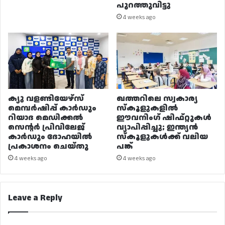
പുറത്തുവിട്ടു
4 weeks ago
ക്യു വളണ്ടിയേഴ്‌സ്
ഖത്തറിലെ സ്വകാര്യ
മെമ്പർഷിപ്പ് കാർഡും
സ്കൂളുകളിൽ
റിയാദ മെഡിക്കൽ
ഈവനിംഗ് ഷിഫ്റ്റുകൾ
സെന്റർ പ്രിവിലേജ്
വ്യാപിപ്പിച്ചു; ഇന്ത്യൻ
കാർഡും ദോഹയിൽ
സ്കൂളുകൾക്ക് വലിയ
പ്രകാശനം ചെയ്തു
പങ്ക്
4 weeks ago
4 weeks ago
Leave a Reply