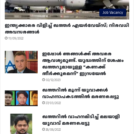
Job Vacancy
ഇന്ത്യക്കാരെ വിളിച്ച് ഖത്തർ എയർവേയ്‌സ്; നിരവധി
അവസരങ്ങൾ
11/09/2022
ഇപ്പോൾ ഞങ്ങൾക്ക് അവരെ
ആവശ്യമുണ്ട്. യുദ്ധത്തിന് ശേഷം
ഖത്തറുമായുള്ള “കണക്ക്
തീർക്കുമെന്ന്” ഇസ്രയേൽ
02/12/2023
ഖത്തറിൽ മൂന്ന് യുവാക്കൾ
വാഹനാപകടത്തിൽ മരണപ്പെട്ടു
27/03/2022
ഖത്തറിൽ വാഹനമിടിച്ച് മലയാളി
യുവാവ് മരണപ്പെട്ടു
26/06/2022