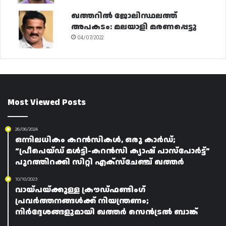
ഖത്തറിൽ ജോലിസ്ഥലത്ത്
അപകടം: മലയാളി മരണപ്പെട്ടു
04/07/2022
Most Viewed Posts
26/06/2024
ഒന്നിലധികം കറൻസികൾ, ഒരു കാർഡ്;
“പ്രീപെയ്ഡ് മൾട്ടി-കറൻസി ക്യാഷ്‌ പാസ്‌പോർട്ട്”
പുറത്തിറക്കി സിറ്റി എക്‌സ്‌ചേഞ്ച് ഖത്തർ
10/10/2023
വായ്പയ്ക്കുള്ള ക്രൗഡ്ഫണ്ടിംഗ്
പ്രവർത്തനങ്ങൾക്ക് നിയന്ത്രണം;
നിർദ്ദേശങ്ങളുമായി ഖത്തർ സെൻട്രൽ ബാങ്ക്