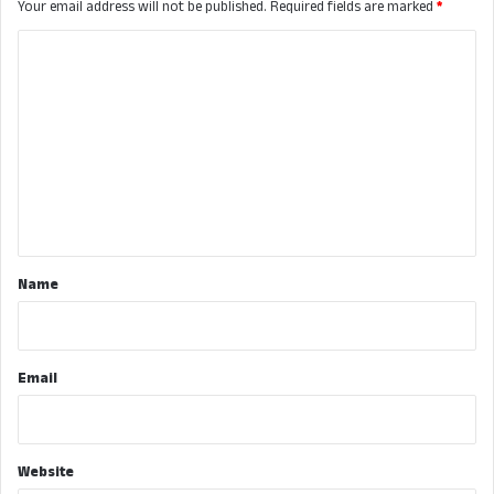
Your email address will not be published.
Required fields are marked
*
C
o
m
m
e
n
t
*
Name
Email
Website