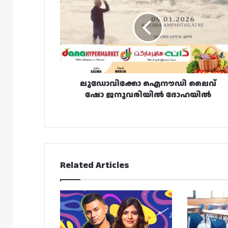
ലൈവ്
ഷോ
ജനുവരിയിൽ
ദോഹയിൽ
ലുഡോവിക്കോ ഐനൗഡി ലൈവ്
ഷോ ജനുവരിയിൽ ദോഹയിൽ
Related Articles