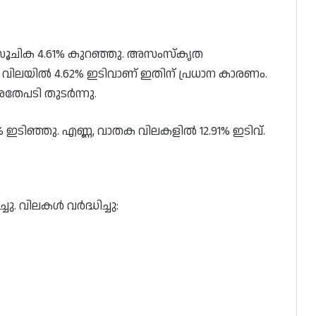
റി സൂചിക 4.61% കുറഞ്ഞു. അസംസ്കൃത
 വിലയിൽ 4.62% ഇടിവാണ് ഇതിന് പ്രധാന കാരണം.
തേപടി തുടർന്നു.
ഇടിഞ്ഞു. എണ്ണ, വാതക വിലകളിൽ 12.91% ഇടിവ്.
ചു. വിലകൾ വർദ്ധിച്ചു: