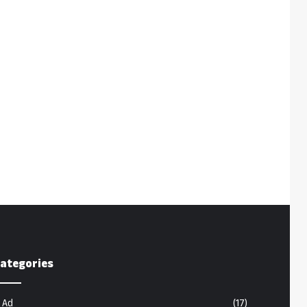
ategories
Ad
(17)