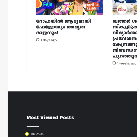
ദോഹയിൽ ആദ്യമായി
ഖത്തർ ഗ
ഫേജോയും അമൃത
സ്കൂളുക
രാജനും!
വിദ്യാർത്
പ്രവേശന
3 days ago
കേന്ദ്രങ്ങ
നിബന്ധ
പുറത്തുവി
4 weeks ago
Most Viewed Posts
01/12/2023