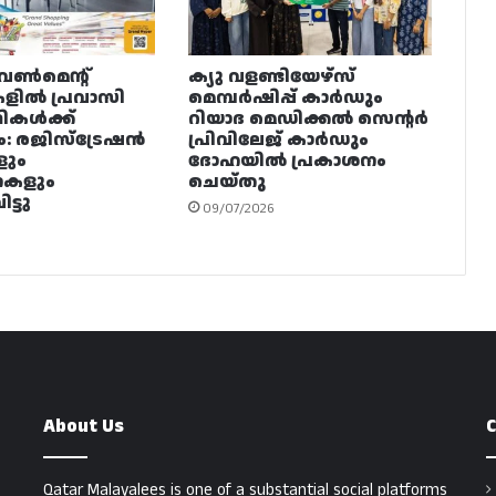
വൺമെന്റ്
ക്യു വളണ്ടിയേഴ്‌സ്
ളിൽ പ്രവാസി
മെമ്പർഷിപ്പ് കാർഡും
ഥികൾക്ക്
റിയാദ മെഡിക്കൽ സെന്റർ
ം: രജിസ്ട്രേഷൻ
പ്രിവിലേജ് കാർഡും
ളും
ദോഹയിൽ പ്രകാശനം
നകളും
ചെയ്തു
ട്ടു
09/07/2026
About Us
C
Qatar Malayalees is one of a substantial social platforms