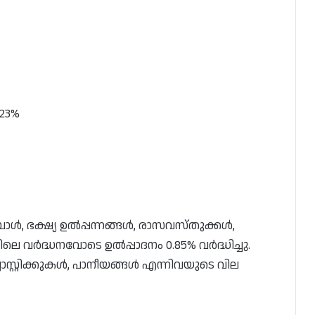
.23%
പോൾ, ഭക്ഷ്യ ഉൽപ്പന്നങ്ങൾ, രാസവസ്തുക്കൾ,
ലെ വർദ്ധനവോടെ ഉൽപ്പാദനം 0.85% വർദ്ധിച്ചു.
പ്ലാസ്റ്റിക്കുകൾ, പാനീയങ്ങൾ എന്നിവയുടെ വില