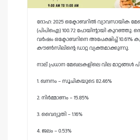
ദോഹ: 2025 ഒക്ടോബറിൽ വ്യാവസായിക മേഖല
(പിപിഐ) 100.72 പോയിന്റായി കുറഞ്ഞു. സെ
വർഷം ഒക്ടോബറിനെ അപേക്ഷിച്ച് 10.61%
കൗൺസിലിന്റെ ഡാറ്റ വ്യക്തമാക്കുന്നു.
നാല് പ്രധാന മേഖലകളിലെ വില മാറ്റങ്ങൾ 
1. ഖനനം – സൂചികയുടെ 82.46%
2. നിർമ്മാണം – 15.85%
3. വൈദ്യുതി – 1.16%
4. ജലം – 0.53%