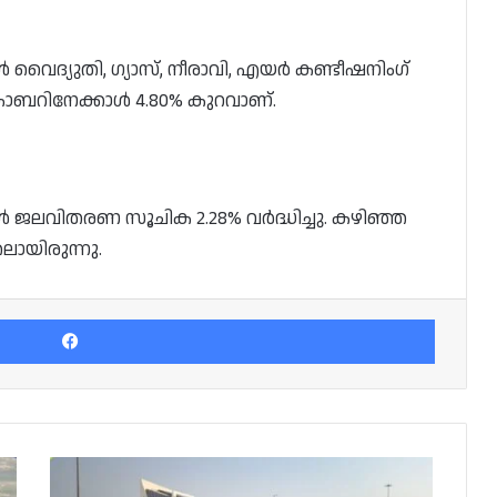
ൾ വൈദ്യുതി, ഗ്യാസ്, നീരാവി, എയർ കണ്ടീഷനിംഗ്
ക്ടോബറിനേക്കാൾ 4.80% കുറവാണ്.
ോൾ ജലവിതരണ സൂചിക 2.28% വർദ്ധിച്ചു. കഴിഞ്ഞ
ായിരുന്നു.
Facebook
അറബ്
കപ്പ്: