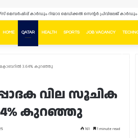
HOME
QATAR
HEALTH
SPORTS
JOB VACANCY
TECHN
Faceb
In
ഒക്ടോബറിൽ 3.64% കുറഞ്ഞു
പ്പാദക വില സൂചിക
64% കുറഞ്ഞു
161
1 minute read
25