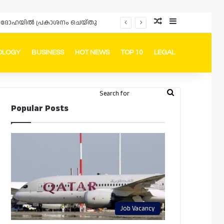
Random Article
Sidebar
പ്രൊമോഷനുകളും ഓഫറുകളും നൽകുമ്പോൾ ഉപഭോക്താക്കളുടെ അവകാശങ്ങൾ ഉറപ്പാക്കണമെന്ന് ഖത്തർ വാണിജ്യ വ്യവസായ മന്ത്രാലയത്തിന്റെ (MoCI) നിർദ്ദേശം
OLOGY
BUSINESS
HOT NEWS
TOP 10
LEGAL
ook
stagram
Telegram
Whatsapp
Random Article
Switch skin
Search
Login
Popular Posts
for
Job Vacancy