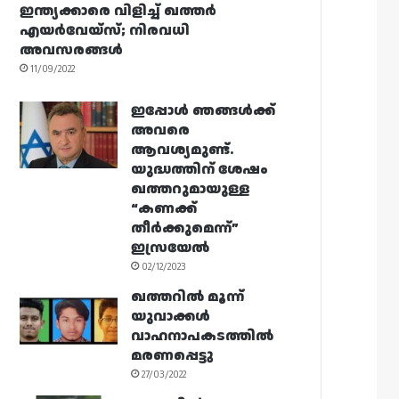
ഇന്ത്യക്കാരെ വിളിച്ച് ഖത്തർ
എയർവേയ്‌സ്; നിരവധി
അവസരങ്ങൾ
11/09/2022
ഇപ്പോൾ ഞങ്ങൾക്ക്
അവരെ
ആവശ്യമുണ്ട്.
യുദ്ധത്തിന് ശേഷം
ഖത്തറുമായുള്ള
“കണക്ക്
തീർക്കുമെന്ന്”
ഇസ്രയേൽ
02/12/2023
ഖത്തറിൽ മൂന്ന്
യുവാക്കൾ
വാഹനാപകടത്തിൽ
മരണപ്പെട്ടു
27/03/2022