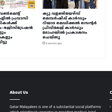
വൺമെന്റ്
ക്യു വളണ്ടിയേഴ്‌സ്
ളിൽ പ്രവാസി
മെമ്പർഷിപ്പ് കാർഡും
ഥികൾക്ക്
റിയാദ മെഡിക്കൽ സെന്റർ
ം: രജിസ്ട്രേഷൻ
പ്രിവിലേജ് കാർഡും
ളും
ദോഹയിൽ പ്രകാശനം
നകളും
ചെയ്തു
ട്ടു
4 weeks ago
About Us
C
Qatar Malayalees is one of a substantial social platforms