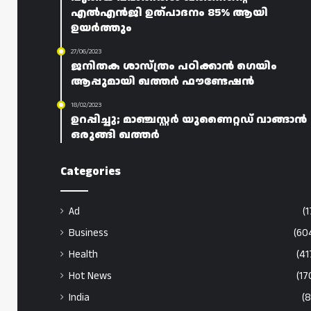
എൽഎൻജി ഉത്പാദനം 85% ആയി
ഉയർത്തും
27/06/2023
ജനിതക ശാസ്ത്രം പഠിക്കാൻ ഗെയിം
ആപ്പുമായി ഖത്തർ ഫൗണ്ടേഷൻ
18/02/2023
ഉറപ്പിച്ചു; മാഞ്ചസ്റ്റർ യുണൈറ്റഡ് വാങ്ങാൻ
ഒരുങ്ങി ഖത്തർ
Categories
Ad
(1
Business
(60
Health
(41
Hot News
(17
India
(8