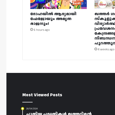
ദോഹയിൽ ആദ്യമായി
ഖത്തർ ഗ
ഫേജോയും അമൃത
സ്കൂളുക
രാജനും!
വിദ്യാർത്
പ്രവേശന
6 hours ago
കേന്ദ്രങ്ങ
നിബന്ധ
പുറത്തുവി
4 weeks ago
Most Viewed Posts
28/04/2024
പുതിയ പദ്ധതികൾ ഖത്തറിന്റെ