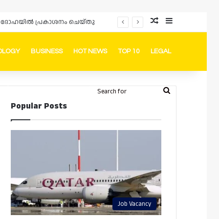
Random Article
Sidebar
ർഡും ദോഹയിൽ പ്രകാശനം ചെയ്തു
OLOGY
BUSINESS
HOT NEWS
TOP 10
LEGAL
ook
stagram
Telegram
Whatsapp
Random Article
Switch skin
Search
Login
Popular Posts
for
Job Vacancy