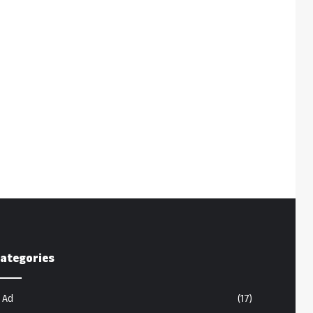
ategories
Ad
(17)