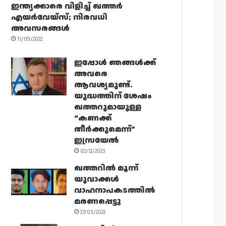
ഇന്ത്യക്കാരെ വിളിച്ച് ഖത്തർ
എയർവേയ്‌സ്; നിരവധി
അവസരങ്ങൾ
11/09/2022
ഇപ്പോൾ ഞങ്ങൾക്ക്
അവരെ
ആവശ്യമുണ്ട്.
യുദ്ധത്തിന് ശേഷം
ഖത്തറുമായുള്ള
“കണക്ക്
തീർക്കുമെന്ന്”
ഇസ്രയേൽ
02/12/2023
ഖത്തറിൽ മൂന്ന്
യുവാക്കൾ
വാഹനാപകടത്തിൽ
മരണപ്പെട്ടു
27/03/2022