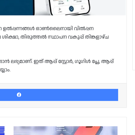
ന്ന ഉൽപ്പന്നങ്ങൾ ഓൺലൈനായി വിൽപ്പന
ശിക്ഷാ, തിരുത്തൽ സ്ഥാപന വകുപ്പ് തിങ്കളാഴ്ച
 ലഭ്യമാണ്. ഇത് ആപ്പ് സ്റ്റോർ, ഗൂഗിൾ പ്ലേ, ആപ്പ്
യാം.
Facebook
വ്യാജ