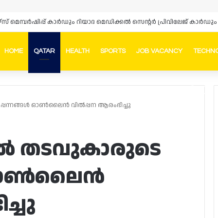
ഴ്‌സ് മെമ്പർഷിപ്പ് കാർഡും റിയാദ മെഡിക്കൽ സെന്റർ പ്രിവിലേജ് കാ
HOME
QATAR
HEALTH
SPORTS
JOB VACANCY
TECHN
Faceb
In
്പന്നങ്ങൾ ഓൺലൈൻ വിൽപ്പന ആരംഭിച്ചു
ൽ തടവുകാരുടെ
ങൾ ഓൺലൈൻ
ച്ചു