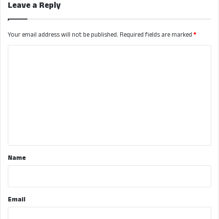
Leave a Reply
Your email address will not be published.
Required fields are marked
*
C
o
m
m
e
n
t
*
Name
Email