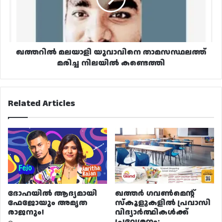
നിലയിൽ
കണ്ടെത്തി
ഖത്തറിൽ മലയാളി യുവാവിനെ താമസസ്ഥലത്ത്
മരിച്ച നിലയിൽ കണ്ടെത്തി
Related Articles
ദോഹയിൽ ആദ്യമായി
ഖത്തർ ഗവൺമെന്റ്
ഫേജോയും അമൃത
സ്കൂളുകളിൽ പ്രവാസി
രാജനും!
വിദ്യാർത്ഥികൾക്ക്
പ്രവേശനം: