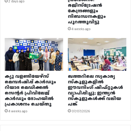
2 days ago
രജിസ്ട്രേഷൻ
കേന്ദ്രങ്ങളും
നിബന്ധനകളും
പുറത്തുവിട്ടു
4 weeks ago
ക്യു വളണ്ടിയേഴ്‌സ്
ഖത്തറിലെ സ്വകാര്യ
മെമ്പർഷിപ്പ് കാർഡും
സ്കൂളുകളിൽ
റിയാദ മെഡിക്കൽ
ഈവനിംഗ് ഷിഫ്റ്റുകൾ
സെന്റർ പ്രിവിലേജ്
വ്യാപിപ്പിച്ചു; ഇന്ത്യൻ
കാർഡും ദോഹയിൽ
സ്കൂളുകൾക്ക് വലിയ
പ്രകാശനം ചെയ്തു
പങ്ക്
4 weeks ago
07/07/2026