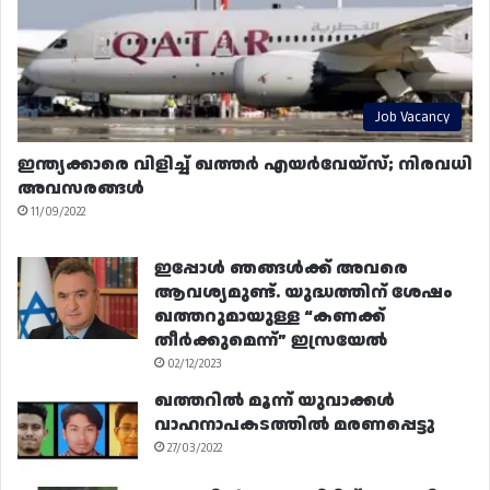
Job Vacancy
ഇന്ത്യക്കാരെ വിളിച്ച് ഖത്തർ എയർവേയ്‌സ്; നിരവധി
അവസരങ്ങൾ
11/09/2022
ഇപ്പോൾ ഞങ്ങൾക്ക് അവരെ
ആവശ്യമുണ്ട്. യുദ്ധത്തിന് ശേഷം
ഖത്തറുമായുള്ള “കണക്ക്
തീർക്കുമെന്ന്” ഇസ്രയേൽ
02/12/2023
ഖത്തറിൽ മൂന്ന് യുവാക്കൾ
വാഹനാപകടത്തിൽ മരണപ്പെട്ടു
27/03/2022