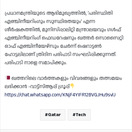
പ്രധാനമന്ത്രിയുടെ ആഭിമുഖ്യത്തിൽ, ‘പരിസ്ഥിതി
എഞ്ചിനീയറിംഗും സുസ്ഥിരതയും’ എന്ന
ശീർഷകത്തിൽ, മുനിസിപ്പാലിറ്റി മന്ത്രാലയവും ഗൾഫ്
എഞ്ചിനീയറിംഗ് ഫെഡറേഷനും ഖത്തർ സൊസൈറ്റി
ഓഫ് എഞ്ചിനീയേഴ്‌സും ചേർന്ന് ഷെറാട്ടൺ
ഹോട്ടലിലാണ് ത്രിദിന പരിപാടി സംഘടിപ്പിക്കുന്നത്.
പരിപാടി നാളെ സമാപിക്കും.
ഖത്തറിലെ വാർത്തകളും വിവരങ്ങളും തത്സമയം
ലഭിക്കാൻ -വാട്ട്സ്ആപ്പ് ഗ്രൂപ്പ്
https://chat.whatsapp.com/KNjF4YIFR12BVGJHu9svlJ
Qatar
Tech