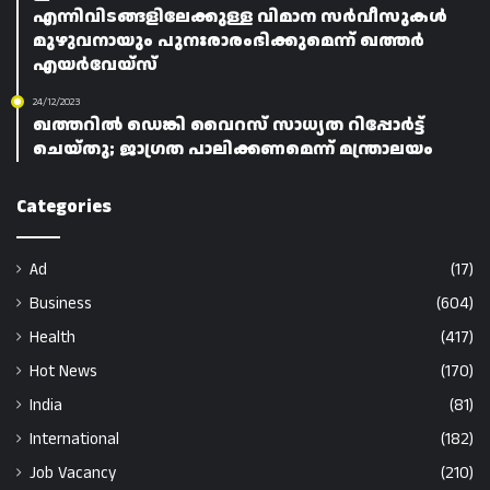
എന്നിവിടങ്ങളിലേക്കുള്ള വിമാന സർവീസുകൾ
മുഴുവനായും പുനഃരാരംഭിക്കുമെന്ന് ഖത്തർ
എയർവേയ്‌സ്
24/12/2023
ഖത്തറിൽ ഡെങ്കി വൈറസ് സാധ്യത റിപ്പോർട്ട്
ചെയ്തു; ജാഗ്രത പാലിക്കണമെന്ന് മന്ത്രാലയം
Categories
Ad
(17)
Business
(604)
Health
(417)
Hot News
(170)
India
(81)
International
(182)
Job Vacancy
(210)