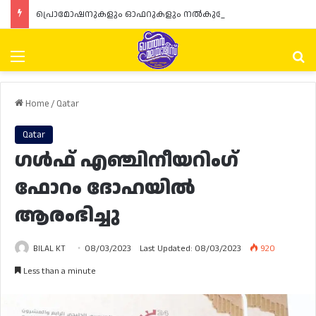
പ്രൊമോഷനുകളും ഓഫറുകളും നൽകുമ്പോൾ ഉപഭോക്താക്കളുടെ അവകാശങ്ങൾ ഉറപ്പാക്കണമെന്ന് ഖത്തർ വാണിജ്യ വ്യവസായ മന്ത്രാലയത്തിന്റെ (MoCI) നിർദ്ദേശം
Menu
Se
Home
/
Qatar
Qatar
ഗൾഫ് എഞ്ചിനീയറിംഗ്
ഫോറം ദോഹയിൽ
ആരംഭിച്ചു
BILAL KT
08/03/2023
Last Updated: 08/03/2023
920
Less than a minute