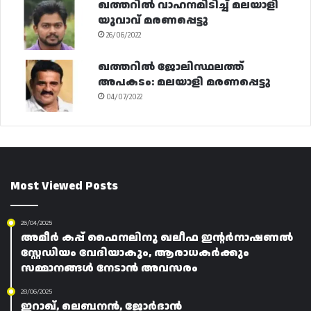
ഖത്തറിൽ വാഹനമിടിച്ച് മലയാളി
യുവാവ് മരണപ്പെട്ടു
26/06/2022
ഖത്തറിൽ ജോലിസ്ഥലത്ത്
അപകടം: മലയാളി മരണപ്പെട്ടു
04/07/2022
Most Viewed Posts
26/04/2025
അമീർ കപ്പ് ഫൈനലിനു ഖലീഫ ഇന്റർനാഷണൽ
സ്റ്റേഡിയം വേദിയാകും, ആരാധകർക്കും
സമ്മാനങ്ങൾ നേടാൻ അവസരം
28/06/2025
ഇറാഖ്, ലെബനൻ, ജോർദാൻ