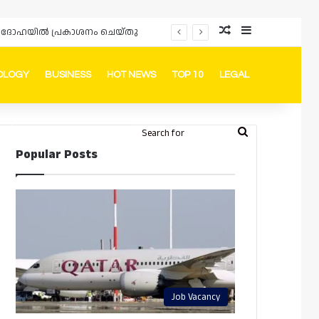
Random Article
Sidebar
ർഡും ദോഹയിൽ പ്രകാശനം ചെയ്തു
OLOGY
BUSINESS
HOT NEWS
TOP 10
LEGAL
ook
stagram
Telegram
Whatsapp
Random Article
Switch skin
Search
Login
Popular Posts
for
Job Vacancy