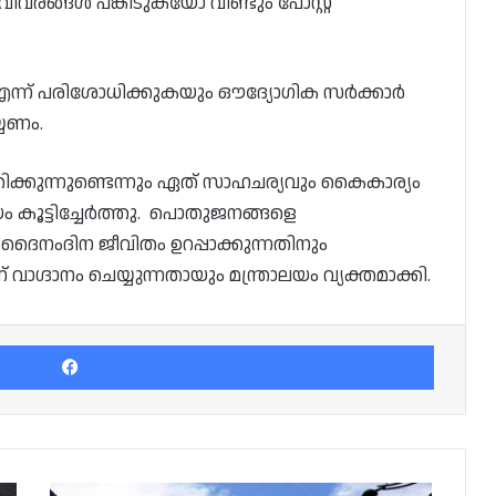
ിവരങ്ങൾ പങ്കിടുകയോ വീണ്ടും പോസ്റ്റ്
 എന്ന് പരിശോധിക്കുകയും ഔദ്യോഗിക സർക്കാർ
്യണം.
തിക്കുന്നുണ്ടെന്നും ഏത് സാഹചര്യവും കൈകാര്യം
യം കൂട്ടിച്ചേർത്തു. പൊതുജനങ്ങളെ
 ദൈനംദിന ജീവിതം ഉറപ്പാക്കുന്നതിനും
ഗ്ദാനം ചെയ്യുന്നതായും മന്ത്രാലയം വ്യക്തമാക്കി.
Facebook
ഖത്തറിൽ