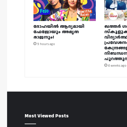
ദോഹയിൽ ആദ്യമായി
ഖത്തർ ഗ
ഫേജോയും അമൃത
സ്കൂളുക
രാജനും!
വിദ്യാർത്
പ്രവേശന
9 hours ago
കേന്ദ്രങ്ങ
നിബന്ധ
പുറത്തുവി
4 weeks ago
Most Viewed Posts