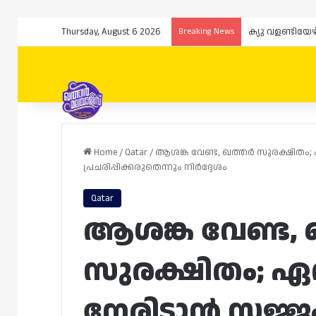
Thursday, August 6 2026
Breaking News
ക്യു വളണ്ടിയേ
Home
/
Qatar
/
ആശങ്ക വേണ്ട, ഖത്തർ സുരക്ഷിതം;
പ്രചരിപ്പിക്കരുതെന്നും നിർദ്ദേശം
Qatar
ആശങ്ക വേണ്ട,
സുരക്ഷിതം; ഏ
നേരിടാൻ സജ്ജ