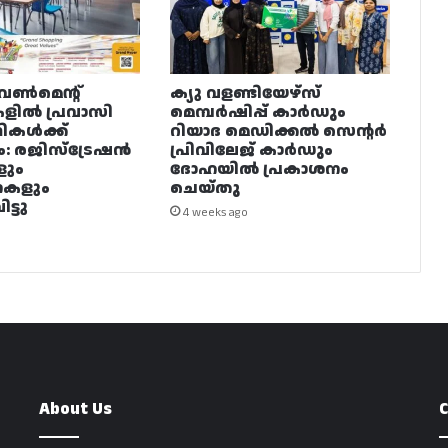
വൺമെന്റ്
ക്യു വളണ്ടിയേഴ്‌സ്
ളിൽ പ്രവാസി
മെമ്പർഷിപ്പ് കാർഡും
ഥികൾക്ക്
റിയാദ മെഡിക്കൽ സെന്റർ
ം: രജിസ്ട്രേഷൻ
പ്രിവിലേജ് കാർഡും
ളും
ദോഹയിൽ പ്രകാശനം
നകളും
ചെയ്തു
ട്ടു
4 weeks ago
About Us
C