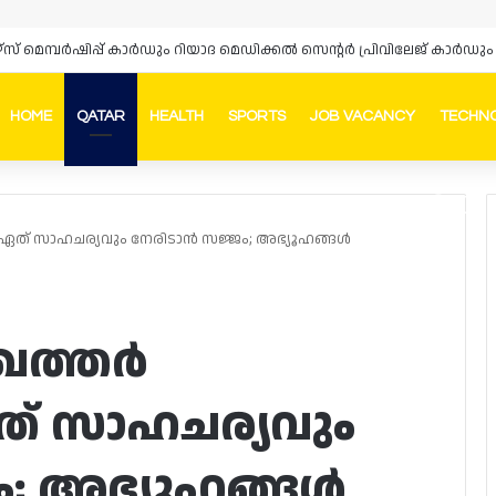
ഴ്‌സ് മെമ്പർഷിപ്പ് കാർഡും റിയാദ മെഡിക്കൽ സെന്റർ പ്രിവിലേജ് കാ
HOME
QATAR
HEALTH
SPORTS
JOB VACANCY
TECHN
Faceb
In
 ഏത് സാഹചര്യവും നേരിടാൻ സജ്ജം; അഭ്യൂഹങ്ങൾ
 ഖത്തർ
ത് സാഹചര്യവും
ം; അഭ്യൂഹങ്ങൾ