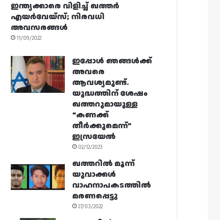
ഇന്ത്യക്കാരെ വിളിച്ച് ഖത്തർ
എയർവേയ്‌സ്; നിരവധി
അവസരങ്ങൾ
11/09/2022
ഇപ്പോൾ ഞങ്ങൾക്ക്
അവരെ
ആവശ്യമുണ്ട്.
യുദ്ധത്തിന് ശേഷം
ഖത്തറുമായുള്ള
“കണക്ക്
തീർക്കുമെന്ന്”
ഇസ്രയേൽ
02/12/2023
ഖത്തറിൽ മൂന്ന്
യുവാക്കൾ
വാഹനാപകടത്തിൽ
മരണപ്പെട്ടു
27/03/2022