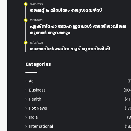
22/05/2025
ലൈറ്റ് & മീഡിയം ഡ്രൈവേഴ്‌സ്
28/11/2023
എക്‌സ്‌പോ ദോഹ ഇപ്പോൾ അതിരാവിലെ
മുതൽ തുറക്കും
16/06/2025
ഖത്തറിൽ കഠിന ചൂട് മുന്നറിയിപ്പ്!
Categories
Ad
(1
Business
(60
Health
(41
Hot News
(17
India
(8
International
(18