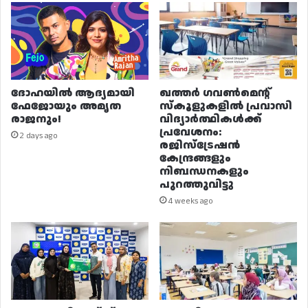
ദോഹയിൽ ആദ്യമായി
ഖത്തർ ഗവൺമെന്റ്
ഫേജോയും അമൃത
സ്കൂളുകളിൽ പ്രവാസി
രാജനും!
വിദ്യാർത്ഥികൾക്ക്
പ്രവേശനം:
2 days ago
രജിസ്ട്രേഷൻ
കേന്ദ്രങ്ങളും
നിബന്ധനകളും
പുറത്തുവിട്ടു
4 weeks ago