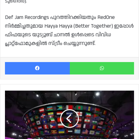
ടുഗെദർ).
Def Jam Recordings പുറത്തിറക്കിയതും RedOne
നിർമ്മിച്ചതുമായ Hayya Hayya (Better Together) ഇപ്പോൾ
ഫിഫയുടെ യുട്യൂബ് ചാനൽ ഉൾപ്പെടെ വിവിധ
പ്ലാറ്റ്‌ഫോമുകളിൽ സ്ട്രീം ചെയ്യുന്നുണ്ട്.
Facebook
Wh
ഫിഫ
ലോകകപ്പ്
ഫൈനൽ
നറുക്കെടുപ്പിന്
ഒരുങ്ങി
ദോഹ;
ഭാഗ്യചിഹ്നവും
ഇന്നറിയാം