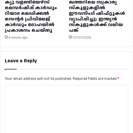
ക്യു വളണ്ടിയേഴ്‌സ്
ഖത്തറിലെ സ്വകാര്യ
മെമ്പർഷിപ്പ് കാർഡും
സ്കൂളുകളിൽ
റിയാദ മെഡിക്കൽ
ഈവനിംഗ് ഷിഫ്റ്റുകൾ
സെന്റർ പ്രിവിലേജ്
വ്യാപിപ്പിച്ചു; ഇന്ത്യൻ
കാർഡും ദോഹയിൽ
സ്കൂളുകൾക്ക് വലിയ
പ്രകാശനം ചെയ്തു
പങ്ക്
4 weeks ago
07/07/2026
Leave a Reply
Your email address will not be published.
Required fields are marked
*
C
o
m
m
e