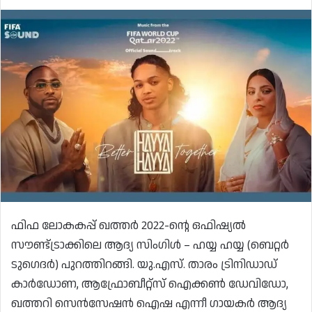
ഫിഫ ലോകകപ്പ് ഖത്തർ 2022-ന്റെ ഒഫിഷ്യൽ
സൗണ്ട്ട്രാക്കിലെ ആദ്യ സിംഗിൾ – ഹയ്യ ഹയ്യ (ബെറ്റർ
ടുഗെദർ) പുറത്തിറങ്ങി. യു.എസ്. താരം ട്രിനിഡാഡ്
കാർഡോണ, ആഫ്രോബീറ്റ്‌സ് ഐക്കൺ ഡേവിഡോ,
ഖത്തറി സെൻസേഷൻ ഐഷ എന്നീ ഗായകർ ആദ്യ