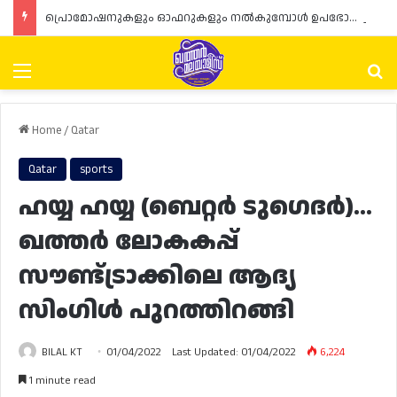
പ്രൊമോഷനുകളും ഓഫറുകളും നൽകുമ്പോൾ ഉപഭോക്താക്കളുടെ അവകാശങ്ങൾ ഉറപ്പാക്കണമെന്ന് ഖത്തർ വാണിജ്യ വ്യവസായ മന്ത്രാലയത്തിന്റെ (MoCI) നിർദ്ദേശം
Menu
Se
Home
/
Qatar
Qatar
sports
ഹയ്യ ഹയ്യ (ബെറ്റർ ടുഗെദർ)…
ഖത്തർ ലോകകപ്പ്
സൗണ്ട്ട്രാക്കിലെ ആദ്യ
സിംഗിൾ പുറത്തിറങ്ങി
BILAL KT
01/04/2022
Last Updated: 01/04/2022
6,224
1 minute read