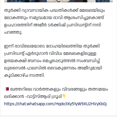
തുർക്കി വ്യാവസായിക പദ്ധതികൾക്ക് മേഖലയിലും
ലോകത്തും സമൃദ്ധമായ ഭാവി ആശംസിച്ചുകൊണ്ട്
ഉപഹാരത്തിന് അമീർ ടർക്കിഷ് പ്രസിഡന്റിന് നന്ദി
പറഞ്ഞു.
ഇന്ന് രാവിലെയോടെ ദോഹയിലെത്തിയ തുർക്കി
പ്രസിഡന്റ് ഏർദുഗാൻ വിവിധ മേഖലകളിലുള്ള
ഉഭയകക്ഷി ബന്ധം മെച്ചപ്പെടുത്തൽ സംബന്ധിച്ച്
ലുസൈൽ പാലസിൽ വൈകുന്നേരം അമീറുമായി
കൂടിക്കാഴ്ച നടത്തി.
ഖത്തറിലെ വാർത്തകളും വിവരങ്ങളും തത്സമയം
ലഭിക്കാൻ -വാട്ട്സ്ആപ്പ് ഗ്രൂപ്പ്
https://chat.whatsapp.com/Hqdo3Xy51yW9XU2HVyXb0j