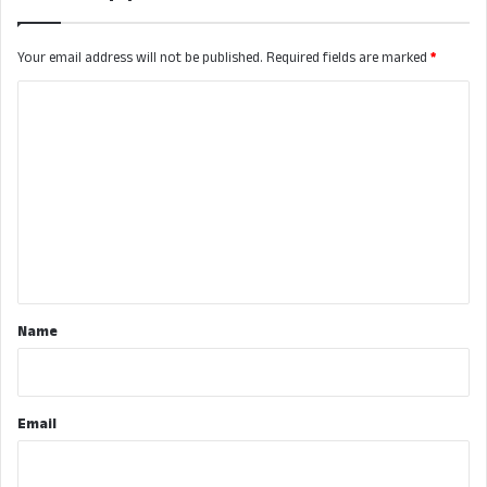
Your email address will not be published.
Required fields are marked
*
C
o
m
m
e
n
t
*
Name
Email