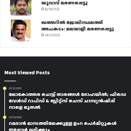
യുവാവ് മരണപ്പെട്ടു
26/06/2022
ഖത്തറിൽ ജോലിസ്ഥലത്ത്
അപകടം: മലയാളി മരണപ്പെട്ടു
04/07/2022
Most Viewed Posts
25/12/2025
ലോകോത്തര ചെസ്സ് താരങ്ങൾ ദോഹയിൽ; ഫിഡെ
വേൾഡ് റാപിഡ് & ബ്ലിറ്റ്സ് ചെസ് ചാമ്പ്യൻഷിപ്പ്
നാളെ മുതൽ
07/03/2022
റമദാൻ മാസത്തിലേക്കുള്ള ഉംറ പെർമിറ്റുകൾ
ഇപ്പോൾ ലഭിക്കും