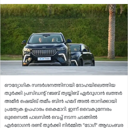
ഔദ്യോഗിക സന്ദർശനത്തിനായി ദോഹയിലെത്തിയ
തുർക്കി പ്രസിഡന്റ് റജബ് ത്വയ്യിബ് ഏർദുഗാൻ ഖത്തർ
അമീർ ഷെയ്ഖ് തമീം ബിൻ ഹമദ് അൽ താനിക്കായി
പ്രത്യേക ഉപഹാരം കൈമാറി. ഇന്ന് വൈകുന്നേരം
ലുസൈൽ പാലസിൽ വെച്ച് നടന്ന ചടങ്ങിൽ
എർദോഗൻ രണ്ട് തുർക്കി നിർമ്മിത “ടോഗ്” ആഡംബര