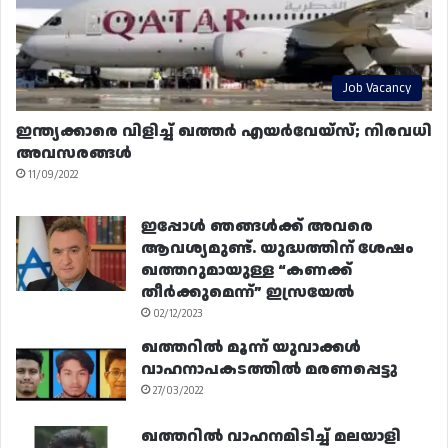
Job Vacancy
ഇന്ത്യക്കാരെ വിളിച്ച് ഖത്തർ എയർവേയ്‌സ്; നിരവധി
അവസരങ്ങൾ
11/09/2022
ഇപ്പോൾ ഞങ്ങൾക്ക് അവരെ
ആവശ്യമുണ്ട്. യുദ്ധത്തിന് ശേഷം
ഖത്തറുമായുള്ള “കണക്ക്
തീർക്കുമെന്ന്” ഇസ്രയേൽ
02/12/2023
ഖത്തറിൽ മൂന്ന് യുവാക്കൾ
വാഹനാപകടത്തിൽ മരണപ്പെട്ടു
27/03/2022
ഖത്തറിൽ വാഹനമിടിച്ച് മലയാളി