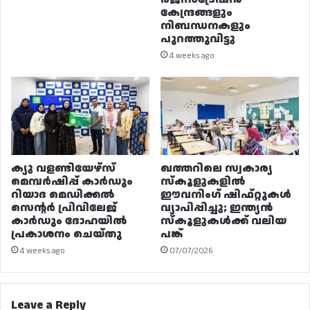
കേന്ദ്രങ്ങളും
നിബന്ധനകളും
പുറത്തുവിട്ടു
4 weeks ago
ക്യു വളണ്ടിയേഴ്‌സ്
ഖത്തറിലെ സ്വകാര്യ
മെമ്പർഷിപ്പ് കാർഡും
സ്കൂളുകളിൽ
റിയാദ മെഡിക്കൽ
ഈവനിംഗ് ഷിഫ്റ്റുകൾ
സെന്റർ പ്രിവിലേജ്
വ്യാപിപ്പിച്ചു; ഇന്ത്യൻ
കാർഡും ദോഹയിൽ
സ്കൂളുകൾക്ക് വലിയ
പ്രകാശനം ചെയ്തു
പങ്ക്
4 weeks ago
07/07/2026
Leave a Reply