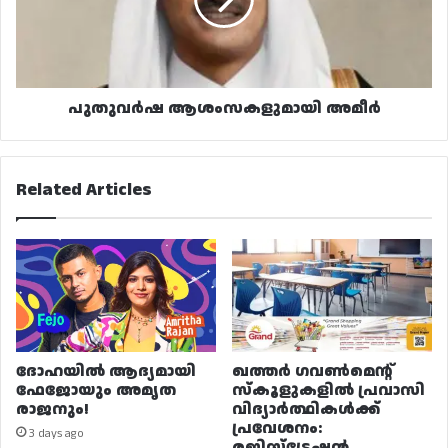
പുതുവർഷ ആശംസകളുമായി അമീർ
Related Articles
ദോഹയിൽ ആദ്യമായി
ഖത്തർ ഗവൺമെന്റ്
ഫേജോയും അമൃത
സ്കൂളുകളിൽ പ്രവാസി
രാജനും!
വിദ്യാർത്ഥികൾക്ക്
പ്രവേശനം:
3 days ago
രജിസ്ട്രേഷൻ