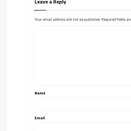
Leave a Reply
Your email address will not be published.
Required fields a
C
o
m
m
e
n
t
*
Name
Email