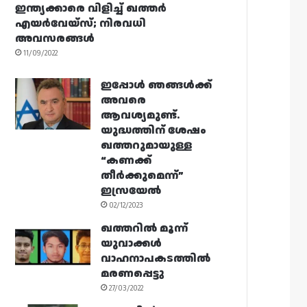
ഇന്ത്യക്കാരെ വിളിച്ച് ഖത്തർ
എയർവേയ്‌സ്; നിരവധി
അവസരങ്ങൾ
11/09/2022
ഇപ്പോൾ ഞങ്ങൾക്ക്
അവരെ
ആവശ്യമുണ്ട്.
യുദ്ധത്തിന് ശേഷം
ഖത്തറുമായുള്ള
“കണക്ക്
തീർക്കുമെന്ന്”
ഇസ്രയേൽ
02/12/2023
ഖത്തറിൽ മൂന്ന്
യുവാക്കൾ
വാഹനാപകടത്തിൽ
മരണപ്പെട്ടു
27/03/2022