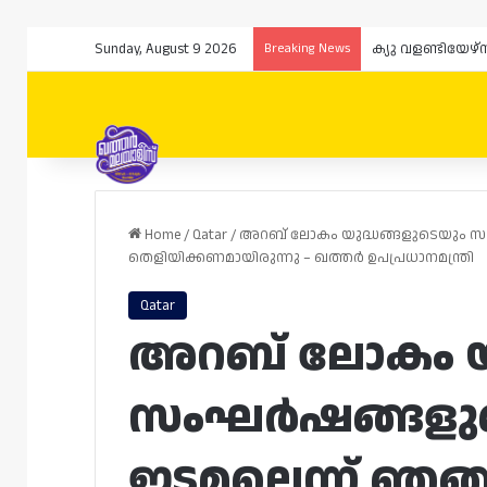
Sunday, August 9 2026
Breaking News
Home
/
Qatar
/
അറബ് ലോകം യുദ്ധങ്ങളുടെയും സംഘ
തെളിയിക്കണമായിരുന്നു – ഖത്തർ ഉപപ്രധാനമന്ത്രി
Qatar
അറബ് ലോകം യു
സംഘർഷങ്ങളുടെ
ഇടമല്ലെന്ന് ഞങ്