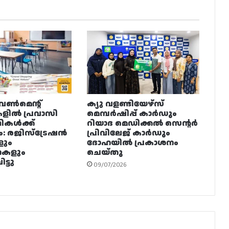
വൺമെന്റ്
ക്യു വളണ്ടിയേഴ്‌സ്
ളിൽ പ്രവാസി
മെമ്പർഷിപ്പ് കാർഡും
ഥികൾക്ക്
റിയാദ മെഡിക്കൽ സെന്റർ
ം: രജിസ്ട്രേഷൻ
പ്രിവിലേജ് കാർഡും
ളും
ദോഹയിൽ പ്രകാശനം
നകളും
ചെയ്തു
ട്ടു
09/07/2026