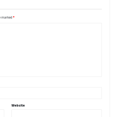
re marked
*
Website