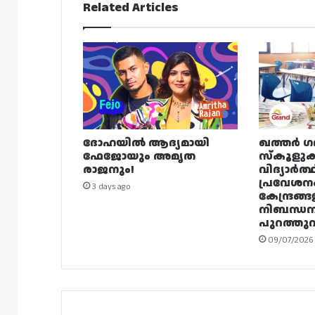
Related Articles
ദോഹയിൽ ആദ്യമായി
ഖത്തർ ഗ
ഫേജോയും അമൃത
സ്കൂളുക
രാജനും!
വിദ്യാർത്
പ്രവേശന
3 days ago
കേന്ദ്രങ്ങ
നിബന്ധ
പുറത്തുവി
09/07/2026