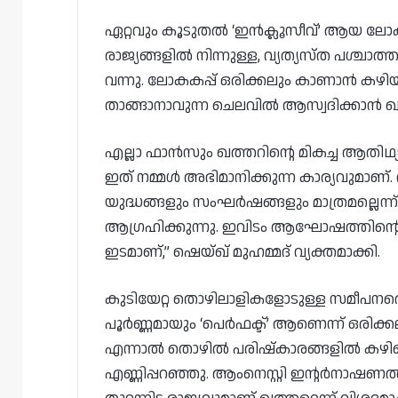
ഏറ്റവും കൂടുതൽ ‘ഇൻക്ലൂസീവ്’ ആയ ലോകകപ
രാജ്യങ്ങളിൽ നിന്നുള്ള, വ്യത്യസ്ത പശ്
വന്നു. ലോകകപ്പ് ഒരിക്കലും കാണാൻ കഴിയില
താങ്ങാനാവുന്ന ചെലവിൽ ആസ്വദിക്കാൻ ഖത
എല്ലാ ഫാൻസും ഖത്തറിന്റെ മികച്ച ആതിഥ്യമര
ഇത് നമ്മൾ അഭിമാനിക്കുന്ന കാര്യവുമാണ്
യുദ്ധങ്ങളും സംഘർഷങ്ങളും മാത്രമല്ലെന
ആഗ്രഹിക്കുന്നു. ഇവിടം ആഘോഷത്തിന്
ഇടമാണ്,” ഷെയ്ഖ് മുഹമ്മദ് വ്യക്തമാക്കി.
കുടിയേറ്റ തൊഴിലാളികളോടുള്ള സമീപനത്
പൂർണ്ണമായും ‘പെർഫക്ട്’ ആണെന്ന് ഒരിക്കലും 
എന്നാൽ തൊഴിൽ പരിഷ്‌കാരങ്ങളിൽ കഴിഞ്
എണ്ണിപ്പറഞ്ഞു. ആംനെസ്റ്റി ഇന്റർനാഷ