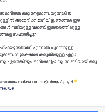
്കി.
ാറിയത് ഒരു നേട്ടമാണ്. യൂറോപ്പ് 10
നുള്ളിൽ അമേരിക്ക മാറിയില്ല. ഞങ്ങൾ ഈ
 ഞങ്ങൾ നന്ദിയുള്ളവരാണ്. ഇത്തരത്തിലുള്ള
ഞങ്ങളെ സഹായിച്ചു.”
ൾ ഫിഫയുടേതാണ്. എന്നാൽ പുറത്തുള്ള
ുമാണ്. സുരക്ഷയെ കരുതിയുള്ള എല്ലാ
്നു. ഏതെങ്കിലും ‘ഓറിയന്റേഷനു’ വേണ്ടിയായി ഒരു
യം ലഭിക്കാൻ -വാട്ട്സ്ആപ്പ് ഗ്രൂപ്പ്
0CThW5zB
Facebook