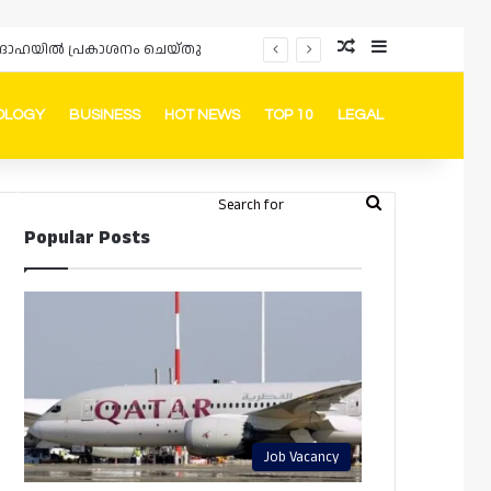
Random Article
Sidebar
പ്രൊമോഷനുകളും ഓഫറുകളും നൽകുമ്പോൾ ഉപഭോക്താക്കളുടെ അവകാശങ്ങൾ ഉറപ്പാക്കണമെന്ന് ഖത്തർ വാണിജ്യ വ്യവസായ മന്ത്രാലയത്തിന്റെ (MoCI) നിർദ്ദേശം
OLOGY
BUSINESS
HOT NEWS
TOP 10
LEGAL
ook
stagram
Telegram
Whatsapp
Random Article
Switch skin
Search
Login
Popular Posts
for
Job Vacancy