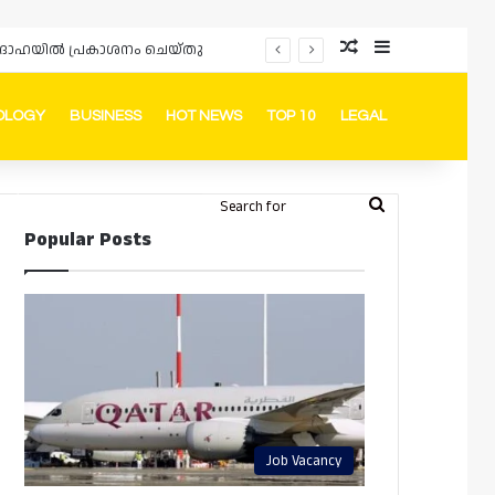
Random Article
Sidebar
പ്രൊമോഷനുകളും ഓഫറുകളും നൽകുമ്പോൾ ഉപഭോക്താക്കളുടെ അവകാശങ്ങൾ ഉറപ്പാക്കണമെന്ന് ഖത്തർ വാണിജ്യ വ്യവസായ മന്ത്രാലയത്തിന്റെ (MoCI) നിർദ്ദേശം
OLOGY
BUSINESS
HOT NEWS
TOP 10
LEGAL
ook
stagram
Telegram
Whatsapp
Random Article
Switch skin
Search
Login
Popular Posts
for
Job Vacancy