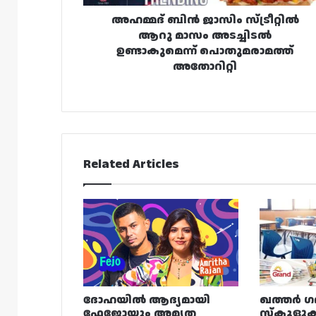
പൊതുമരാമത്ത്
അതോറിറ്റി
അഹമ്മദ് ബിൻ ജാസിം സ്ട്രീറ്റിൽ
ആറു മാസം അടച്ചിടൽ
ഉണ്ടാകുമെന്ന് പൊതുമരാമത്ത്
അതോറിറ്റി
Related Articles
ദോഹയിൽ ആദ്യമായി
ഖത്തർ ഗ
ഫേജോയും അമൃത
സ്കൂളുക