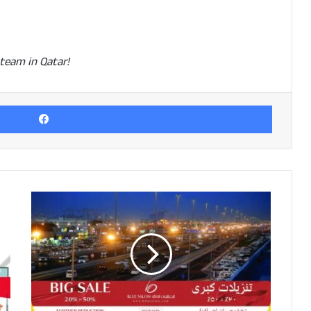
team in Qatar!
Facebook
പാസഞ്ചർ
ട്രാൻസ്‌പോർട്ട്
സർവീസ്
നടത്തുന്ന
കമ്പനികളിൽ
മന്ത്രാലയത്തിന്റെ
പരിശോധന;
നിരവധി