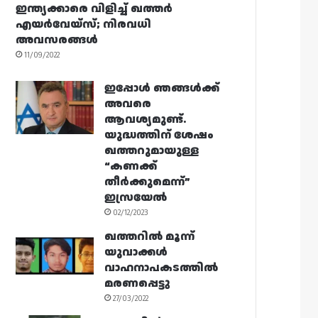
ഇന്ത്യക്കാരെ വിളിച്ച് ഖത്തർ
എയർവേയ്‌സ്; നിരവധി
അവസരങ്ങൾ
11/09/2022
ഇപ്പോൾ ഞങ്ങൾക്ക്
അവരെ
ആവശ്യമുണ്ട്.
യുദ്ധത്തിന് ശേഷം
ഖത്തറുമായുള്ള
“കണക്ക്
തീർക്കുമെന്ന്”
ഇസ്രയേൽ
02/12/2023
ഖത്തറിൽ മൂന്ന്
യുവാക്കൾ
വാഹനാപകടത്തിൽ
മരണപ്പെട്ടു
27/03/2022