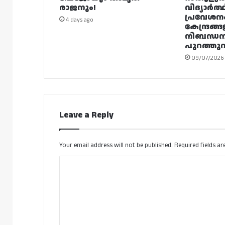
രാജനും!
വിദ്യാർത്
പ്രവേശന
4 days ago
കേന്ദ്രങ്ങ
നിബന്ധ
പുറത്തുവി
09/07/2026
Leave a Reply
Your email address will not be published.
Required fields a
C
o
m
m
e