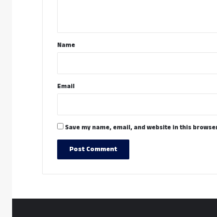
n
t
*
Name
Email
Save my name, email, and website in this browser