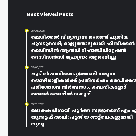
Most Viewed Posts
25/06/2025
മെഡിക്കൽ വിദ്യാഭ്യാസ രംഗത്ത് പുതിയ
ചുവടുവെപ്പ്; രാജ്യത്താദ്യമായി ഫിസിക്കൽ
മെഡിസിൻ ആൻഡ് റീഹാബിലിറ്റേഷൻ
റെസിഡൻസി പ്രോഗ്രാം ആരംഭിച്ചു
09/06/2021
ചൂടിൽ പണിയെടുക്കേണ്ടി വരുന്ന
തൊഴിലാളികൾക്ക് പ്രതിവർഷം മെഡിക്ക
പരിശോധന നിർബന്ധം, കമ്പനികളോട്
ഖത്തർ തൊഴിൽ വകുപ്പ്
16/11/2022
ലോകകപ്പിനായി പൂർണ സജ്ജമെന്ന് എം.
യുസുഫ് അലി; പുതിയ ഔട്ട്ലെകളുമായി
ലുലു