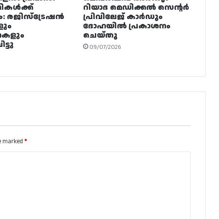
ഥികൾക്ക്
റിയാദ മെഡിക്കൽ സെന്റർ
ം: രജിസ്ട്രേഷൻ
പ്രിവിലേജ് കാർഡും
ളും
ദോഹയിൽ പ്രകാശനം
നകളും
ചെയ്തു
ട്ടു
09/07/2026
re marked
*