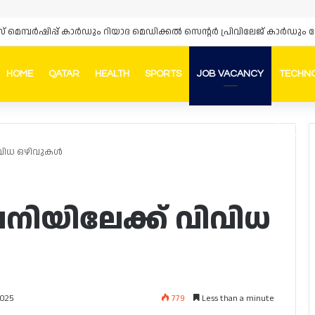
HOME
QATAR
HEALTH
SPORTS
JOB VACANCY
TECHN
Faceb
In
ിവിധ ഒഴിവുകൾ
നിയിലേക്ക് വിവിധ
779
Less than a minute
2025