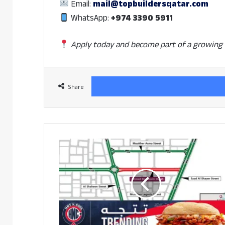
Email:
mail@topbuildersqatar.com
WhatsApp:
+974 3390 5911
Apply today and become part of a growing 
Share
അഹമ്മദ്
ബിൻ
ജാസിം
സ്ട്രീറ്റിൽ
ആറു
മാസം
അടച്ചിടൽ
ഉണ്ടാകുമെന്ന്