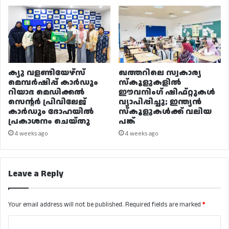
ക്യു വളണ്ടിയേഴ്‌സ്
ഖത്തറിലെ സ്വകാര്യ
മെമ്പർഷിപ്പ് കാർഡും
സ്കൂളുകളിൽ
റിയാദ മെഡിക്കൽ
ഈവനിംഗ് ഷിഫ്റ്റുകൾ
സെന്റർ പ്രിവിലേജ്
വ്യാപിപ്പിച്ചു; ഇന്ത്യൻ
കാർഡും ദോഹയിൽ
സ്കൂളുകൾക്ക് വലിയ
പ്രകാശനം ചെയ്തു
പങ്ക്
4 weeks ago
4 weeks ago
Leave a Reply
Your email address will not be published.
Required fields are marked
*
C