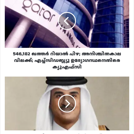
ഖത്തർ
റിയാൽ
പിഴ;
അനിശ്ചിതകാല
വിലക്ക്;
എച്ച്‌സിഡബ്ല്യു
ഉദ്യോഗസ്ഥനെതിരെ
ക്യുഎഫ്സി
546,182 ഖത്തർ റിയാൽ പിഴ; അനിശ്ചിതകാല
വിലക്ക്; എച്ച്‌സിഡബ്ല്യു ഉദ്യോഗസ്ഥനെതിരെ
ക്യുഎഫ്സി
അമീർ
അബുദാബിയിലേക്ക്