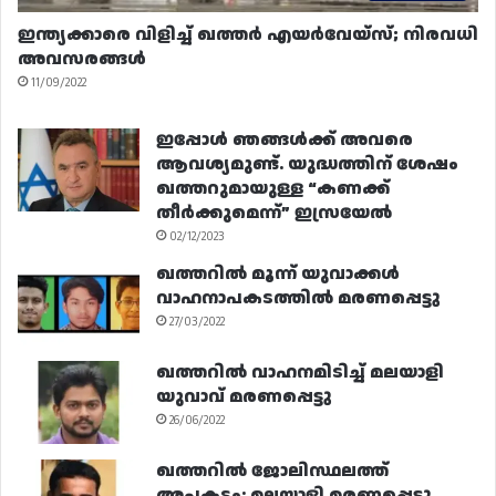
ഇന്ത്യക്കാരെ വിളിച്ച് ഖത്തർ എയർവേയ്‌സ്; നിരവധി
അവസരങ്ങൾ
11/09/2022
ഇപ്പോൾ ഞങ്ങൾക്ക് അവരെ
ആവശ്യമുണ്ട്. യുദ്ധത്തിന് ശേഷം
ഖത്തറുമായുള്ള “കണക്ക്
തീർക്കുമെന്ന്” ഇസ്രയേൽ
02/12/2023
ഖത്തറിൽ മൂന്ന് യുവാക്കൾ
വാഹനാപകടത്തിൽ മരണപ്പെട്ടു
27/03/2022
ഖത്തറിൽ വാഹനമിടിച്ച് മലയാളി
യുവാവ് മരണപ്പെട്ടു
26/06/2022
ഖത്തറിൽ ജോലിസ്ഥലത്ത്
അപകടം: മലയാളി മരണപ്പെട്ടു