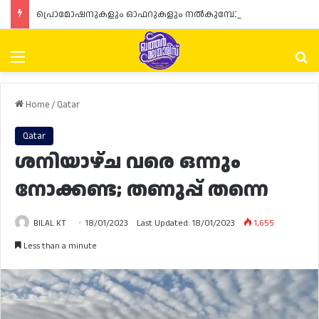
പ്രൊമോഷനുകളും ഓഫറുകളും നൽകുമ്പോൾ ഉപഭോക്താക്കളുടെ അവകാശങ്ങൾ ഉറപ്പാക്കണമെന്ന് ഖത്തർ വാണിജ്യ വ്യവസായ മന്ത്രാലയത്തിന്റെ (MoCI) നിർദ്ദേശം
Menu
Se
Home
/
Qatar
Qatar
ശനിയാഴ്ച വരെ ഒന്നും
നോക്കണ്ട; തണുപ്പ് തന്നെ
BILAL KT
18/01/2023
Last Updated: 18/01/2023
1,655
Less than a minute