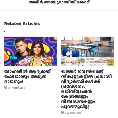
അമീർ അബുദാബിയിലേക്ക്
Related Articles
ദോഹയിൽ ആദ്യമായി
ഖത്തർ ഗവൺമെന്റ്
ഫേജോയും അമൃത
സ്കൂളുകളിൽ പ്രവാസി
രാജനും!
വിദ്യാർത്ഥികൾക്ക്
പ്രവേശനം:
16 hours ago
രജിസ്ട്രേഷൻ
കേന്ദ്രങ്ങളും
നിബന്ധനകളും
പുറത്തുവിട്ടു
4 weeks ago