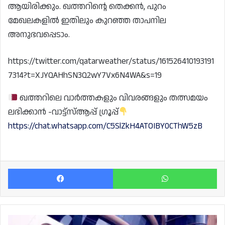
ആയിരിക്കും. ഖത്തറിന്റെ തെക്കൻ, പുറം
മേഖലകളിൽ ഇതിലും കുറഞ്ഞ താപനില
അനുഭവപ്പെടാം.
https://twitter.com/qatarweather/status/161526410193191
7314?t=XJYQAHhSN3Q2wY7Vx6N4WA&s=19
ഖത്തറിലെ വാർത്തകളും വിവരങ്ങളും തത്സമയം
ലഭിക്കാൻ -വാട്ട്സ്ആപ്പ് ഗ്രൂപ്പ്
https://chat.whatsapp.com/C5SlZkH4ATOIBY0CThW5zB
Facebook
Wh
546,182