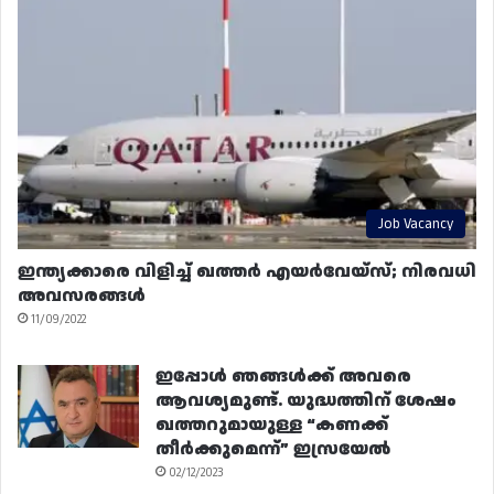
Job Vacancy
ഇന്ത്യക്കാരെ വിളിച്ച് ഖത്തർ എയർവേയ്‌സ്; നിരവധി
അവസരങ്ങൾ
11/09/2022
ഇപ്പോൾ ഞങ്ങൾക്ക് അവരെ
ആവശ്യമുണ്ട്. യുദ്ധത്തിന് ശേഷം
ഖത്തറുമായുള്ള “കണക്ക്
തീർക്കുമെന്ന്” ഇസ്രയേൽ
02/12/2023