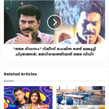
"ഒരേ
ദിവസം"
റിലീസ്
ചെയ്ത
രണ്ട്
മമ്മൂട്ടി
ചിത്രങ്ങൾ;
തേടിയെത്തിയത്
ഒരേ
വിധി!
"ഒരേ ദിവസം" റിലീസ് ചെയ്ത രണ്ട് മമ്മൂട്ടി
ചിത്രങ്ങൾ; തേടിയെത്തിയത് ഒരേ വിധി!
Related Articles