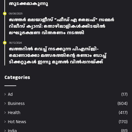
തുടക്കമാകുന്നു
09/08/2025
ഖത്തർ മലയാളീസ് “ഫീഡ് എ ലൈഫ്” സമ്മർ
റിലീസ് ക്യാമ്പ്: തൊഴിലാളികൾക്കിടയിൽ
ലഘുഭക്ഷണ വിതരണം നടത്തി
30/12/2024
ഖത്തറിൽ വെച്ച് നടക്കുന്ന പിഎസ്‌ജി-
മൊണാക്കോ മത്സരത്തിന്റെ രണ്ടാം ബാച്ച്
ടിക്കറ്റുകൾ ഇന്നു മുതൽ വിൽപ്പനയ്ക്ക്
Categories
Ad
(17)
Business
(604)
Health
(417)
Hot News
(170)
India
(81)