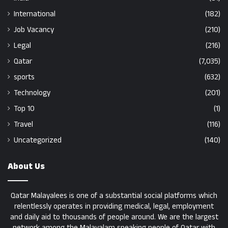
International
(182)
Job Vacancy
(210)
Legal
(216)
Qatar
(7,035)
sports
(632)
Technology
(201)
Top 10
(1)
Travel
(116)
Uncategorized
(140)
About Us
Qatar Malayalees is one of a substantial social platforms which
relentlessly operates in providing medical, legal, employment
and daily aid to thousands of people around. We are the largest
network among the Malayalam speaking people of Qatar with