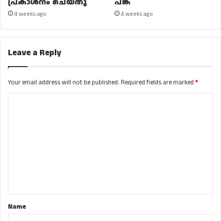
പ്രകാശനം ചെയ്തു
പങ്ക്
4 weeks ago
4 weeks ago
Leave a Reply
Your email address will not be published.
Required fields are marked
*
C
o
m
m
e
n
t
*
Name