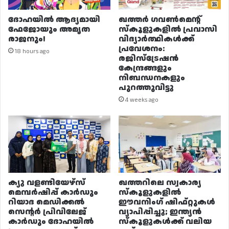
ദോഹയിൽ ആദ്യമായി
ഖത്തർ ഗവൺമെന്റ്
ഫേജോയും അമൃത
സ്കൂളുകളിൽ പ്രവാസി
രാജനും!
വിദ്യാർത്ഥികൾക്ക്
പ്രവേശനം:
18 hours ago
രജിസ്ട്രേഷൻ
കേന്ദ്രങ്ങളും
നിബന്ധനകളും
പുറത്തുവിട്ടു
4 weeks ago
ക്യു വളണ്ടിയേഴ്‌സ്
ഖത്തറിലെ സ്വകാര്യ
മെമ്പർഷിപ്പ് കാർഡും
സ്കൂളുകളിൽ
റിയാദ മെഡിക്കൽ
ഈവനിംഗ് ഷിഫ്റ്റുകൾ
സെന്റർ പ്രിവിലേജ്
വ്യാപിപ്പിച്ചു; ഇന്ത്യൻ
കാർഡും ദോഹയിൽ
സ്കൂളുകൾക്ക് വലിയ