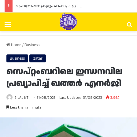
പ്രൊമോഷനുകളും ഓഫറുകളും നൽകുമ്പോൾ ഉപഭോക്താക്കളുടെ അവകാശങ്ങൾ ഉറപ്പാക്കണമെന്ന് ഖത്തർ വാണിജ്യ വ്യവസായ മന്ത്രാലയത്തിന്റെ (MoCI) നിർദ്ദേശം
Menu
Se
Home
/
Business
Business
Qatar
സെപ്റ്റംബറിലെ ഇന്ധനവില
പ്രഖ്യാപിച്ച് ഖത്തർ എനർജി
BILAL KT
31/08/2023
Last Updated: 31/08/2023
3,964
Less than a minute