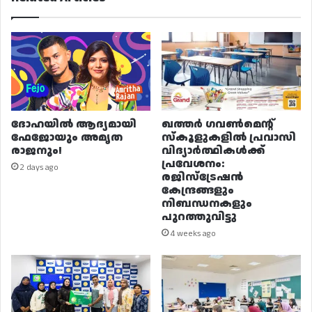
ദോഹയിൽ ആദ്യമായി
ഖത്തർ ഗവൺമെന്റ്
ഫേജോയും അമൃത
സ്കൂളുകളിൽ പ്രവാസി
രാജനും!
വിദ്യാർത്ഥികൾക്ക്
പ്രവേശനം:
2 days ago
രജിസ്ട്രേഷൻ
കേന്ദ്രങ്ങളും
നിബന്ധനകളും
പുറത്തുവിട്ടു
4 weeks ago