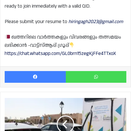
ready to join immediately with a valid QID.
Please submit your resume to
hiringagh2023@gmail.com
ഖത്തറിലെ വാർത്തകളും വിവരങ്ങളും തത്സമയം
ലഭിക്കാൻ -വാട്ട്സ്ആപ്പ് ഗ്രൂപ്പ്
https://chat.whatsapp.com/GL0brn15zegKjFFe4TTxoX
Facebook
Wh
ട്രാഫിക്
ഹെഡ്ക്വാട്ടേഴ്‌സിൽ
ഇലക്ട്രിക്
വാഹന
സ്റ്റേഷൻ