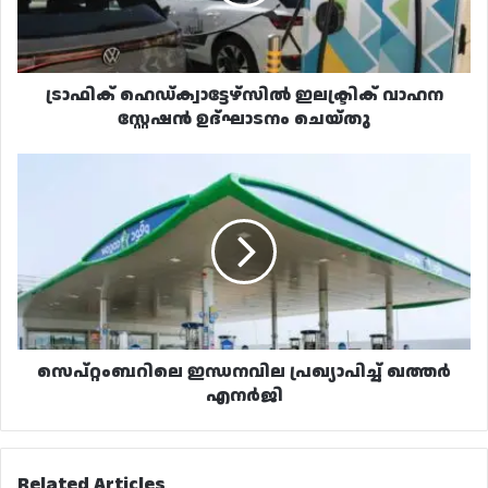
ഉദ്ഘാടനം
ചെയ്തു
ട്രാഫിക് ഹെഡ്ക്വാട്ടേഴ്‌സിൽ ഇലക്ട്രിക് വാഹന
സ്റ്റേഷൻ ഉദ്ഘാടനം ചെയ്തു
സെപ്റ്റംബറിലെ
ഇന്ധനവില
പ്രഖ്യാപിച്ച്
ഖത്തർ
എനർജി
സെപ്റ്റംബറിലെ ഇന്ധനവില പ്രഖ്യാപിച്ച് ഖത്തർ
എനർജി
Related Articles