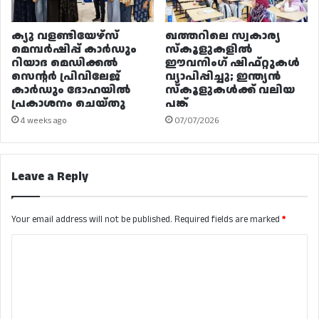
ക്യു വളണ്ടിയേഴ്‌സ്
ഖത്തറിലെ സ്വകാര്യ
മെമ്പർഷിപ്പ് കാർഡും
സ്കൂളുകളിൽ
റിയാദ മെഡിക്കൽ
ഈവനിംഗ് ഷിഫ്റ്റുകൾ
സെന്റർ പ്രിവിലേജ്
വ്യാപിപ്പിച്ചു; ഇന്ത്യൻ
കാർഡും ദോഹയിൽ
സ്കൂളുകൾക്ക് വലിയ
പ്രകാശനം ചെയ്തു
പങ്ക്
4 weeks ago
07/07/2026
Leave a Reply
Your email address will not be published.
Required fields are marked
*
C
o
m
m