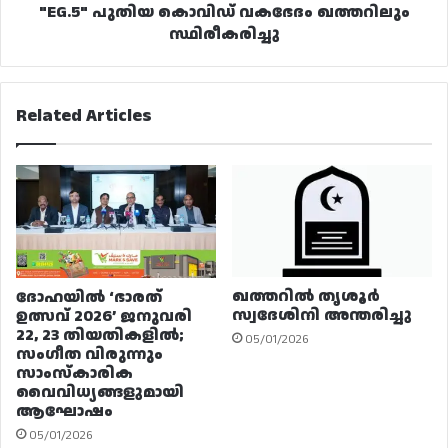
"EG.5" പുതിയ കൊവിഡ് വകഭേദം ഖത്തറിലും
സ്ഥിരീകരിച്ചു
Related Articles
ഖത്തറിൽ തൃശൂർ
ദോഹയിൽ ‘ഭാരത്
സ്വദേശിനി അന്തരിച്ചു
ഉത്സവ് 2026’ ജനുവരി
22, 23 തിയതികളിൽ;
05/01/2026
സംഗീത വിരുന്നും
സാംസ്കാരിക
വൈവിധ്യങ്ങളുമായി
ആഘോഷം
05/01/2026