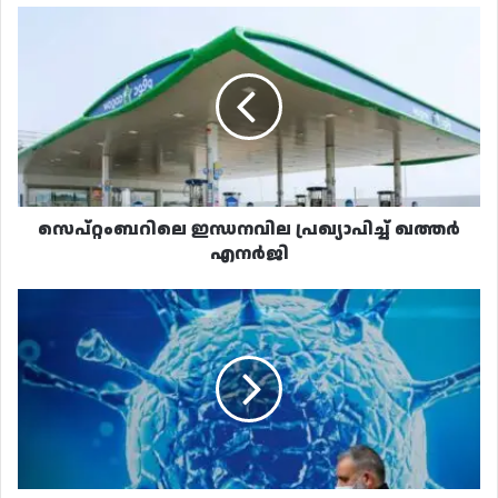
സെപ്റ്റംബറിലെ
ഇന്ധനവില
പ്രഖ്യാപിച്ച്
ഖത്തർ
എനർജി
സെപ്റ്റംബറിലെ ഇന്ധനവില പ്രഖ്യാപിച്ച് ഖത്തർ
എനർജി
"EG.5"
പുതിയ
കൊവിഡ്
വകഭേദം
ഖത്തറിലും
സ്ഥിരീകരിച്ചു