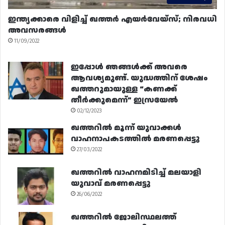
ഇന്ത്യക്കാരെ വിളിച്ച് ഖത്തർ എയർവേയ്‌സ്; നിരവധി
അവസരങ്ങൾ
11/09/2022
ഇപ്പോൾ ഞങ്ങൾക്ക് അവരെ
ആവശ്യമുണ്ട്. യുദ്ധത്തിന് ശേഷം
ഖത്തറുമായുള്ള “കണക്ക്
തീർക്കുമെന്ന്” ഇസ്രയേൽ
02/12/2023
ഖത്തറിൽ മൂന്ന് യുവാക്കൾ
വാഹനാപകടത്തിൽ മരണപ്പെട്ടു
27/03/2022
ഖത്തറിൽ വാഹനമിടിച്ച് മലയാളി
യുവാവ് മരണപ്പെട്ടു
26/06/2022
ഖത്തറിൽ ജോലിസ്ഥലത്ത്