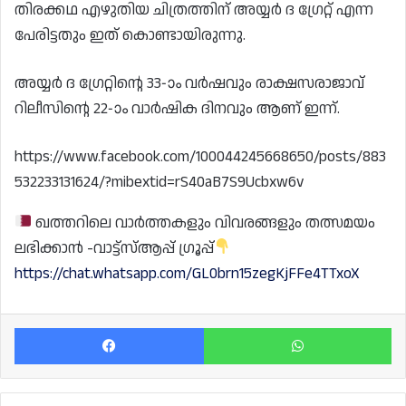
തിരക്കഥ എഴുതിയ ചിത്രത്തിന് അയ്യർ ദ ഗ്രേറ്റ് എന്ന
പേരിട്ടതും ഇത് കൊണ്ടായിരുന്നു.
അയ്യർ ദ ഗ്രേറ്റിന്റെ 33-ാം വർഷവും രാക്ഷസരാജാവ്
റിലീസിന്റെ 22-ാം വാർഷിക ദിനവും ആണ് ഇന്ന്.
https://www.facebook.com/100044245668650/posts/883
532233131624/?mibextid=rS40aB7S9Ucbxw6v
ഖത്തറിലെ വാർത്തകളും വിവരങ്ങളും തത്സമയം
ലഭിക്കാൻ -വാട്ട്സ്ആപ്പ് ഗ്രൂപ്പ്
https://chat.whatsapp.com/GL0brn15zegKjFFe4TTxoX
Facebook
Wh