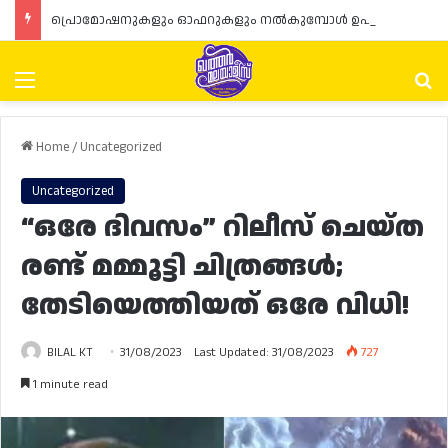
പ്രൊമോഷനുകളും ഓഫറുകളും നൽകുമ്പോൾ ഉപഭോക്താക്കളുടെ അവകാശങ്ങൾ ഉറപ്പാക്കണമെന്ന് ഖത്തർ വാണിജ്യ വ്യവസായ മന്ത്രാലയത്തിന്റെ (MoCI) നിർദ്ദേശം
Menu
Se
Home
/
Uncategorized
Uncategorized
“ഒരേ ദിവസം” റിലീസ് ചെയ്ത
രണ്ട് മമ്മൂട്ടി ചിത്രങ്ങൾ;
തേടിയെത്തിയത് ഒരേ വിധി!
BILAL KT
31/08/2023
Last Updated: 31/08/2023
727
1 minute read