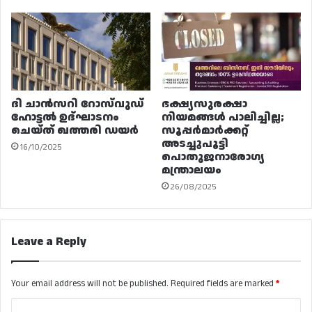
ദി ചാൻസറി റോസ്‌വുഡ്
ഭക്ഷ്യസുരക്ഷാ
ഹോട്ടൽ ഉദ്ഘാടനം
നിയമങ്ങൾ പാലിച്ചില്ല;
ചെയ്ത് ഖത്തരി ഡയർ
സൂപ്പർമാർക്കറ്റ്
അടച്ചുപൂട്ടി
16/10/2025
പൊതുജനാരോഗ്യ
മന്ത്രാലയം
26/08/2025
Leave a Reply
Your email address will not be published.
Required fields are marked
*
C