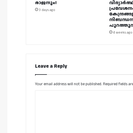
രാജനും!
വിദ്യാർത്
പ്രവേശന
3 days ago
കേന്ദ്രങ്ങ
നിബന്ധ
പുറത്തുവി
4 weeks ago
Leave a Reply
Your email address will not be published.
Required fields a
C
o
m
m
e