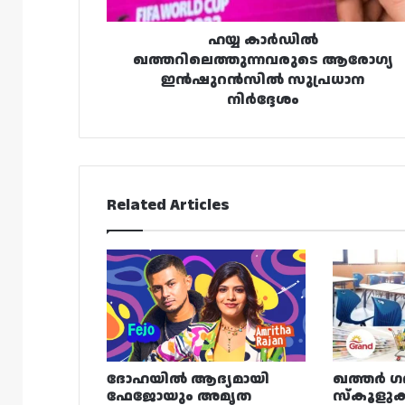
ഹയ്യ കാർഡിൽ
ഖത്തറിലെത്തുന്നവരുടെ ആരോഗ്യ
ഇൻഷുറൻസിൽ സുപ്രധാന
നിർദ്ദേശം
Related Articles
ദോഹയിൽ ആദ്യമായി
ഖത്തർ ഗ
ഫേജോയും അമൃത
സ്കൂളുക