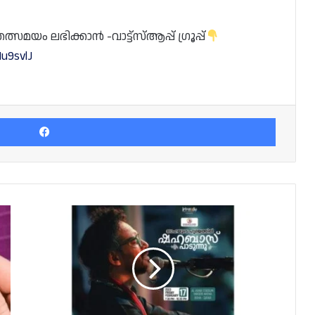
യം ലഭിക്കാൻ -വാട്ട്സ്ആപ്പ് ഗ്രൂപ്പ്
u9svlJ
Facebook
"ദോഹയുടെ
ഹൃദയത്തിൽ
ഷഹബാസ്
പാടുന്നു"
ഗസൽ
സന്ധ്യ
ഇന്ന്