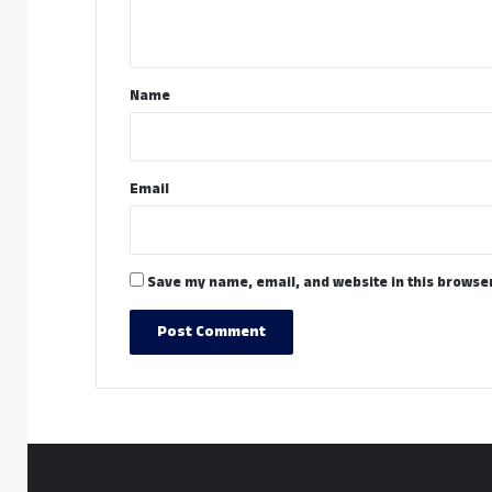
n
t
*
Name
Email
Save my name, email, and website in this browser