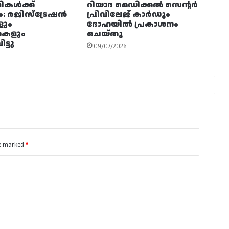
ഥികൾക്ക്
റിയാദ മെഡിക്കൽ സെന്റർ
ം: രജിസ്ട്രേഷൻ
പ്രിവിലേജ് കാർഡും
ളും
ദോഹയിൽ പ്രകാശനം
നകളും
ചെയ്തു
ട്ടു
09/07/2026
re marked
*