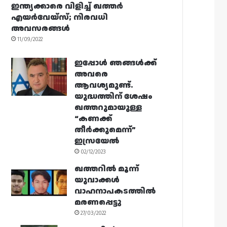
ഇന്ത്യക്കാരെ വിളിച്ച് ഖത്തർ
എയർവേയ്‌സ്; നിരവധി
അവസരങ്ങൾ
11/09/2022
ഇപ്പോൾ ഞങ്ങൾക്ക്
അവരെ
ആവശ്യമുണ്ട്.
യുദ്ധത്തിന് ശേഷം
ഖത്തറുമായുള്ള
“കണക്ക്
തീർക്കുമെന്ന്”
ഇസ്രയേൽ
02/12/2023
ഖത്തറിൽ മൂന്ന്
യുവാക്കൾ
വാഹനാപകടത്തിൽ
മരണപ്പെട്ടു
27/03/2022