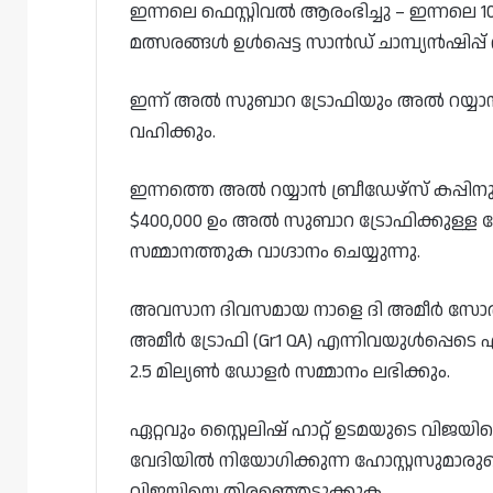
ഇന്നലെ ഫെസ്റ്റിവൽ ആരംഭിച്ചു – ഇന്നലെ 
മത്സരങ്ങൾ ഉൾപ്പെട്ട സാൻഡ് ചാമ്പ്യൻഷിപ്പ
ഇന്ന് അൽ സുബാറ ട്രോഫിയും അൽ റയ്യാൻ ബ്
വഹിക്കും.
ഇന്നത്തെ അൽ റയ്യാൻ ബ്രീഡേഴ്‌സ് കപ്പി
$400,000 ഉം അൽ സുബാറ ട്രോഫിക്കുള്ള 
സമ്മാനത്തുക വാഗ്ദാനം ചെയ്യുന്നു.
അവസാന ദിവസമായ നാളെ ദി അമീർ സോർഡ് (G
അമീർ ട്രോഫി (Gr1 QA) എന്നിവയുൾപ്പെടെ എ
2.5 മില്യൺ ഡോളർ സമ്മാനം ലഭിക്കും.
ഏറ്റവും സ്റ്റൈലിഷ് ഹാറ്റ് ഉടമയുടെ വിജയി
വേദിയിൽ നിയോഗിക്കുന്ന ഹോസ്റ്റസുമാരു
വിജയിയെ തിരഞ്ഞെടുക്കുക.