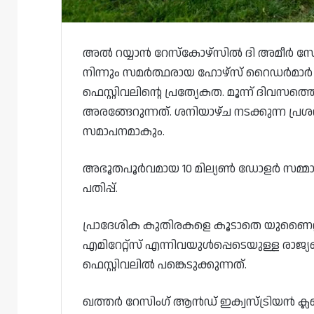
അൽ റയ്യാൻ റേസ്‌കോഴ്‌സിൽ ദി അമീർ സോഡ
നിന്നും സമർത്ഥരായ ഹോഴ്‌സ് റൈഡർമാർ
ഫെസ്റ്റിവലിന്റെ പ്രത്യേകത. മൂന്ന് ദിവ
അരങ്ങേറുന്നത്. ശനിയാഴ്ച നടക്കുന്ന പ
സമാപനമാകും.
അഭൂതപൂർവമായ 10 മില്യൺ ഡോളർ സമ്മാന
പതിപ്പ്.
പ്രാദേശിക കുതിരകളെ കൂടാതെ യുണൈറ്റ
എമിറേറ്റ്സ് എന്നിവയുൾപ്പെടെയുള്ള രാ
ഫെസ്റ്റിവലിൽ പങ്കെടുക്കുന്നത്.
ഖത്തർ റേസിംഗ് ആൻഡ് ഇക്വസ്‌ട്രിയൻ ക്ലബ്