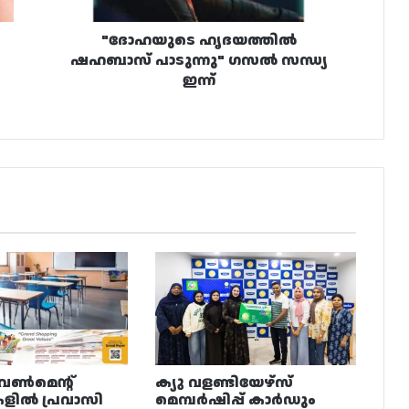
"ദോഹയുടെ ഹൃദയത്തിൽ
ഷഹബാസ് പാടുന്നു" ഗസൽ സന്ധ്യ
ഇന്ന്
വൺമെന്റ്
ക്യു വളണ്ടിയേഴ്‌സ്
ളിൽ പ്രവാസി
മെമ്പർഷിപ്പ് കാർഡും