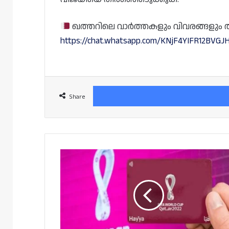
ഖത്തറിലെ വാർത്തകളും വിവരങ്ങളും തത്സമ
https://chat.whatsapp.com/KNjF4YIFR12BVGJH
Share
ഹയ്യ
കാർഡിൽ
ഖത്തറിലെത്തുന്നവരുടെ
ആരോഗ്യ
ഇൻഷുറൻസിൽ
സുപ്രധാന
നിർദ്ദേശം