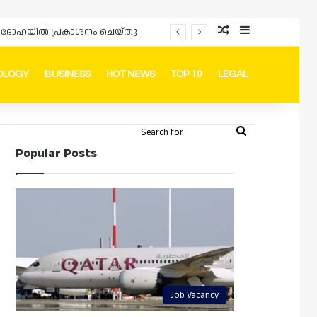
Random Article
Sidebar
പ്രൊമോഷനുകളും ഓഫറുകളും നൽകുമ്പോൾ ഉപഭോക്താക്കളുടെ അവകാശങ്ങൾ ഉറപ്പാക്കണമെന്ന് ഖത്തർ വാണിജ്യ വ്യവസായ മന്ത്രാലയത്തിന്റെ (MoCI) നിർദ്ദേശം
OLOGY
BUSINESS
HOT NEWS
TOP 10
LEGAL
ook
stagram
Telegram
Whatsapp
Random Article
Switch skin
Search
Login
Popular Posts
for
Job Vacancy