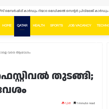
HOME
QATAR
HEALTH
SPORTS
JOB VACANCY
TECHN
Faceb
In
; നാളെ വരെ ആവേശം
്റ്റിവൽ തുടങ്ങി;
വേശം
1,241
1 minute read