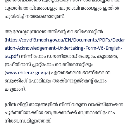
വ്യക്തിഗത വിവരങ്ങളും യാത്രാവിവരങ്ങളും ഇതിൽ
പൂരിപ്പിച്ച് നൽകേണ്ടതുണ്ട്.
ആരോഗ്യമന്ത്രാലയത്തിന്റെ വെബ്‌സൈറ്റിൽ
(
https://covid19.moph.gov.qa/EN/Documents/PDFs/Declar
ation-Acknowledgement-Undertaking-Form-V6-English-
SG.pdf
) നിന്ന് ഫോം ഡൗണ്ലോഡ് ചെയ്യാം. കൂടാതെ,
ഇഹ്തിറാസ് പ്ലാറ്റ്ഫോം വെബ്‌സൈറ്റിലും
(
www.ehteraz.gov.qa
) എയർലൈൻ ഓണ്ലൈൻ
ബുക്കിംഗ് ഫോമിലും അക്നോളജ്‌മെന്റ് ഫോം
ലഭ്യമാണ്.
ഗ്രീൻ ലിസ്റ്റ് രാജ്യങ്ങളിൽ നിന്ന് വരുന്ന വാക്സിനേഷൻ
പൂർത്തിയാക്കിയ യാത്രക്കാർക്ക് മാത്രമാണ് ഫോം
നിർബന്ധമില്ലാത്തത്.