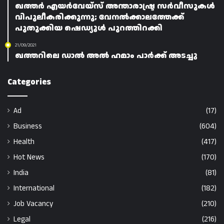
ഖത്തർ എയർവേയ്‌സ് അന്താരാഷ്ട്ര സർവീസുകൾ
വിപുലീകരിക്കുന്നു; വേനൽക്കാലത്തേക്ക്
പുതുക്കിയ ഷെഡ്യൂൾ പുറത്തിറക്കി
21/09/2021
ഖത്തറിലെ ഡാൽ അൽ ഹമാം പാർക്ക് അടച്ചു
Categories
Ad
(17)
Business
(604)
Health
(417)
Hot News
(170)
India
(81)
International
(182)
Job Vacancy
(210)
Legal
(216)