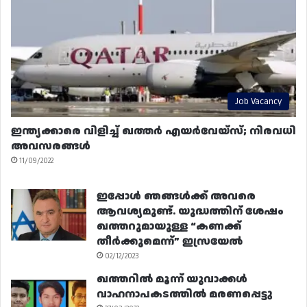
Job Vacancy
ഇന്ത്യക്കാരെ വിളിച്ച് ഖത്തർ എയർവേയ്‌സ്; നിരവധി
അവസരങ്ങൾ
11/09/2022
ഇപ്പോൾ ഞങ്ങൾക്ക് അവരെ
ആവശ്യമുണ്ട്. യുദ്ധത്തിന് ശേഷം
ഖത്തറുമായുള്ള “കണക്ക്
തീർക്കുമെന്ന്” ഇസ്രയേൽ
02/12/2023
ഖത്തറിൽ മൂന്ന് യുവാക്കൾ
വാഹനാപകടത്തിൽ മരണപ്പെട്ടു