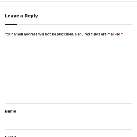
Leave a Reply
Your email address will not be published.
Required fields are marked
*
C
o
m
m
e
n
t
*
Name