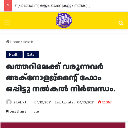
പ്രൊമോഷനുകളും ഓഫറുകളും നൽകുമ്പോൾ ഉപഭോക്താക്കളുടെ അവകാശങ്ങൾ ഉറപ്പാക്കണമെന്ന് ഖത്തർ വാണിജ്യ വ്യവസായ മന്ത്രാലയത്തിന്റെ (MoCI) നിർദ്ദേശം
Menu
Se
Home
/
Health
Health
Qatar
ഖത്തറിലേക്ക് വരുന്നവർ
അക്നോളജ്‌മെന്റ് ഫോം
ഒപ്പിട്ടു നൽകൽ നിർബന്ധം.
BILAL KT
04/10/2021
Last Updated: 04/10/2021
12,057
Less than a minute