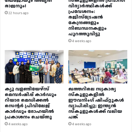
ഫേജോയും അമൃത
സ്കൂളുകളിൽ പ്രവാസി
രാജനും!
വിദ്യാർത്ഥികൾക്ക്
പ്രവേശനം:
22 hours ago
രജിസ്ട്രേഷൻ
കേന്ദ്രങ്ങളും
നിബന്ധനകളും
പുറത്തുവിട്ടു
4 weeks ago
ക്യു വളണ്ടിയേഴ്‌സ്
ഖത്തറിലെ സ്വകാര്യ
മെമ്പർഷിപ്പ് കാർഡും
സ്കൂളുകളിൽ
റിയാദ മെഡിക്കൽ
ഈവനിംഗ് ഷിഫ്റ്റുകൾ
സെന്റർ പ്രിവിലേജ്
വ്യാപിപ്പിച്ചു; ഇന്ത്യൻ
കാർഡും ദോഹയിൽ
സ്കൂളുകൾക്ക് വലിയ
പ്രകാശനം ചെയ്തു
പങ്ക്
4 weeks ago
4 weeks ago