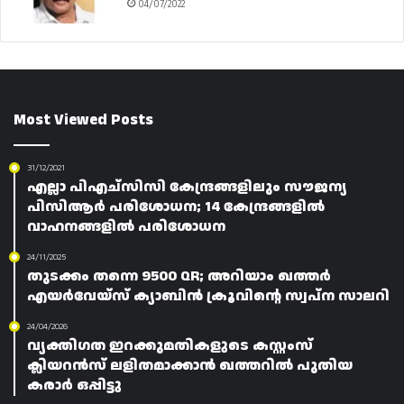
04/07/2022
Most Viewed Posts
31/12/2021
എല്ലാ പിഎച്സിസി കേന്ദ്രങ്ങളിലും സൗജന്യ
പിസിആർ പരിശോധന; 14 കേന്ദ്രങ്ങളിൽ
വാഹനങ്ങളിൽ പരിശോധന
24/11/2025
തുടക്കം തന്നെ 9500 QR; അറിയാം ഖത്തർ
എയർവേയ്‌സ് ക്യാബിൻ ക്രൂവിന്റെ സ്വപ്ന സാലറി
24/04/2026
വ്യക്തിഗത ഇറക്കുമതികളുടെ കസ്റ്റംസ്
ക്ലിയറൻസ് ലളിതമാക്കാൻ ഖത്തറിൽ പുതിയ
കരാർ ഒപ്പിട്ടു