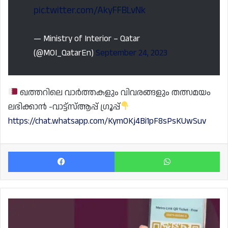
pic.twitter.com/AkyFFBLvNk
— Ministry of Interior – Qatar
(@MOI_QatarEn)
September 24, 2023
ഖത്തറിലെ വാർത്തകളും വിവരങ്ങളും തത്സമയം
ലഭിക്കാൻ -വാട്ട്സ്ആപ്പ് ഗ്രൂപ്പ്
https://chat.whatsapp.com/KymOKj4Bi1pF8sPsKUwSuv
Facebook
Wh
ഇനി
മെട്രോലിങ്ക്
സേവനം