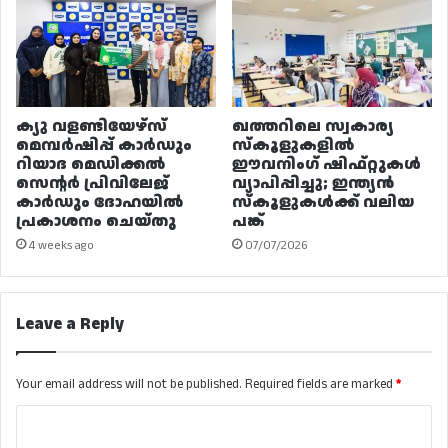
ക്യു വളണ്ടിയേഴ്‌സ്
ഖത്തറിലെ സ്വകാര്യ
മെമ്പർഷിപ്പ് കാർഡും
സ്കൂളുകളിൽ
റിയാദ മെഡിക്കൽ
ഈവനിംഗ് ഷിഫ്റ്റുകൾ
സെന്റർ പ്രിവിലേജ്
വ്യാപിപ്പിച്ചു; ഇന്ത്യൻ
കാർഡും ദോഹയിൽ
സ്കൂളുകൾക്ക് വലിയ
പ്രകാശനം ചെയ്തു
പങ്ക്
4 weeks ago
07/07/2026
Leave a Reply
Your email address will not be published.
Required fields are marked
*
C