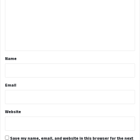
o
m
m
e
n
t
*
Name
Email
Website
Save my name, email, and website in this browser for the next