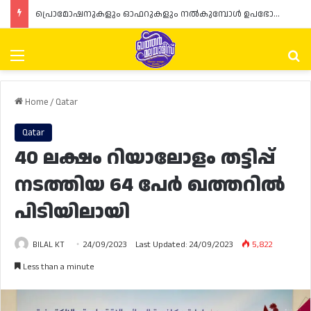
പ്രൊമോഷനുകളും ഓഫറുകളും നൽകുമ്പോൾ ഉപഭോക്താക്കളുടെ അവകാശങ്ങൾ ഉറപ്പാക്കണമെന്ന് ഖത്തർ വാണിജ്യ വ്യവസായ മന്ത്രാലയത്തിന്റെ (MoCI) നിർദ്ദേശം
Menu
Se
Home
/
Qatar
Qatar
40 ലക്ഷം റിയാലോളം തട്ടിപ്പ്
നടത്തിയ 64 പേർ ഖത്തറിൽ
പിടിയിലായി
BILAL KT
24/09/2023
Last Updated: 24/09/2023
5,822
Less than a minute