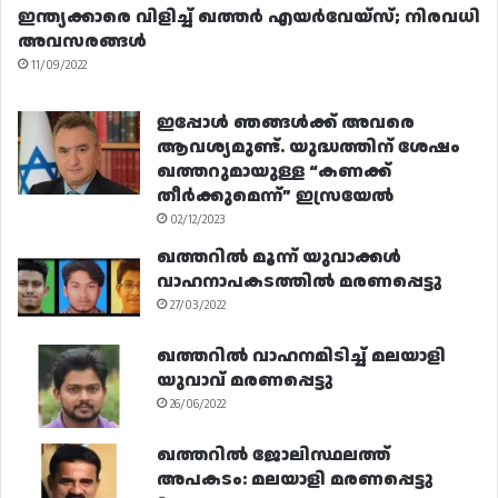
ഇന്ത്യക്കാരെ വിളിച്ച് ഖത്തർ എയർവേയ്‌സ്; നിരവധി
അവസരങ്ങൾ
11/09/2022
ഇപ്പോൾ ഞങ്ങൾക്ക് അവരെ
ആവശ്യമുണ്ട്. യുദ്ധത്തിന് ശേഷം
ഖത്തറുമായുള്ള “കണക്ക്
തീർക്കുമെന്ന്” ഇസ്രയേൽ
02/12/2023
ഖത്തറിൽ മൂന്ന് യുവാക്കൾ
വാഹനാപകടത്തിൽ മരണപ്പെട്ടു
27/03/2022
ഖത്തറിൽ വാഹനമിടിച്ച് മലയാളി
യുവാവ് മരണപ്പെട്ടു
26/06/2022
ഖത്തറിൽ ജോലിസ്ഥലത്ത്
അപകടം: മലയാളി മരണപ്പെട്ടു