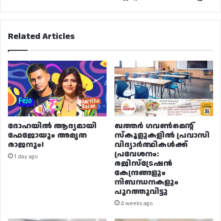
Related Articles
ദോഹയിൽ ആദ്യമായി
ഖത്തർ ഗവൺമെന്റ്
ഫേജോയും അമൃത
സ്കൂളുകളിൽ പ്രവാസി
രാജനും!
വിദ്യാർത്ഥികൾക്ക്
പ്രവേശനം:
1 day ago
രജിസ്ട്രേഷൻ
കേന്ദ്രങ്ങളും
നിബന്ധനകളും
പുറത്തുവിട്ടു
4 weeks ago