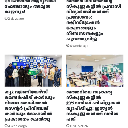
ദോഹയിൽ ആദ്യമായി
ഖത്തർ ഗവൺമെന്റ്
ഫേജോയും അമൃത
സ്കൂളുകളിൽ പ്രവാസി
രാജനും!
വിദ്യാർത്ഥികൾക്ക്
പ്രവേശനം:
2 days ago
രജിസ്ട്രേഷൻ
കേന്ദ്രങ്ങളും
നിബന്ധനകളും
പുറത്തുവിട്ടു
4 weeks ago
ക്യു വളണ്ടിയേഴ്‌സ്
ഖത്തറിലെ സ്വകാര്യ
മെമ്പർഷിപ്പ് കാർഡും
സ്കൂളുകളിൽ
റിയാദ മെഡിക്കൽ
ഈവനിംഗ് ഷിഫ്റ്റുകൾ
സെന്റർ പ്രിവിലേജ്
വ്യാപിപ്പിച്ചു; ഇന്ത്യൻ
കാർഡും ദോഹയിൽ
സ്കൂളുകൾക്ക് വലിയ
പ്രകാശനം ചെയ്തു
പങ്ക്
4 weeks ago
07/07/2026