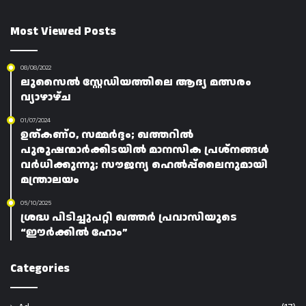
Most Viewed Posts
08/08/2022
ലുസൈൽ സ്റ്റേഡിയത്തിലെ ആദ്യ മത്സരം
വ്യാഴാഴ്ച
01/07/2024
ഉത്കണ്ഠ, സമ്മർദ്ദം; ഖത്തറിൽ
പുരുഷന്മാർക്കിടയിൽ മാനസിക പ്രശ്നങ്ങൾ
വർധിക്കുന്നു; സൗജന്യ ഹെൽപ്പ്ലൈനുമായി
മന്ത്രാലയം
05/10/2025
ശ്രദ്ധ പിടിച്ചുപറ്റി ഖത്തർ പ്രവാസിയുടെ
“ഈർക്കിൽ ഹോം”
Categories