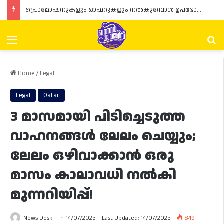
പ്രൊമോഷനുകളും ഓഫറുകളും നൽകുമ്പോൾ ഉപഭോക്താക്കളുടെ അവകാശങ്ങൾ ഉറപ്പാക്കണമെന്ന് ഖത്തർ വാണിജ്യ വ്യവസായ മന്ത്രാലയത്തിന്റെ (MoCI) നിർദ്ദേശം
Menu
Se
Home
/
Legal
Legal
Qatar
3 മാസമായി പിടിച്ചെടുത്ത
വാഹനങ്ങൾ ലേലം ചെയ്യും;
ലേലം ഒഴിവാക്കാൻ ഒരു
മാസം കാലാവധി നൽകി
മുന്നറിയിപ്പ്!
News Desk
14/07/2025
Last Updated: 14/07/2025
849