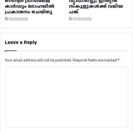
സെന്റർ പ്രിവിലേജ്
വ്യാപിപ്പിച്ചു; ഇന്ത്യൻ
കാർഡും ദോഹയിൽ
സ്കൂളുകൾക്ക് വലിയ
പ്രകാശനം ചെയ്തു
പങ്ക്
09/07/2026
07/07/2026
Leave a Reply
Your email address will not be published.
Required fields are marked
*
C
o
m
m
e
n
t