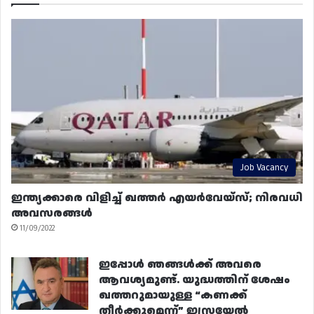
Job Vacancy
ഇന്ത്യക്കാരെ വിളിച്ച് ഖത്തർ എയർവേയ്‌സ്; നിരവധി
അവസരങ്ങൾ
11/09/2022
ഇപ്പോൾ ഞങ്ങൾക്ക് അവരെ
ആവശ്യമുണ്ട്. യുദ്ധത്തിന് ശേഷം
ഖത്തറുമായുള്ള “കണക്ക്
തീർക്കുമെന്ന്” ഇസ്രയേൽ