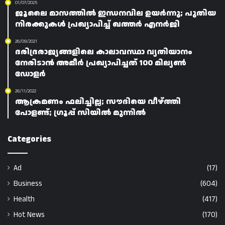
01/07/2025
ജൂലൈ മാസത്തിൽ ഇന്ധനവില ഉയർന്നു; പുതിയ
നിരക്കുകൾ പ്രഖ്യാപിച്ച് ഖത്തർ എനർജി
26/09/2021
ദരിദ്രരാജ്യങ്ങളിലെ കാലാവസ്ഥാ വ്യതിയാനം
നേരിടാൻ അമീർ പ്രഖ്യാപിച്ചത് 100 മില്യൺ
ഡോളർ
26/11/2022
ആക്രമണം ഫലിച്ചില്ല; സൗദിയെ വീഴ്ത്തി
പോളണ്ട്; ഗ്രൂപ്പ് സിയിൽ മുന്നിൽ
Categories
Ad
(17)
Business
(604)
Health
(417)
Hot News
(170)