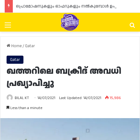
പ്രൊമോഷനുകളും ഓഫറുകളും നൽകുമ്പോൾ ഉപഭോക്താക്കളുടെ അവകാശങ്ങൾ ഉറപ്പാക്കണമെന്ന് ഖത്തർ വാണിജ്യ വ്യവസായ മന്ത്രാലയത്തിന്റെ (MoCI) നിർദ്ദേശം
Menu
Se
Home
/
Qatar
Qatar
ഖത്തറിലെ ബക്രീദ് അവധി
പ്രഖ്യാപിച്ചു
BILAL KT
14/07/2021
Last Updated: 14/07/2021
15,986
Less than a minute