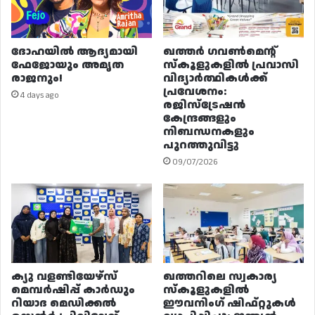
ദോഹയിൽ ആദ്യമായി
ഖത്തർ ഗവൺമെന്റ്
ഫേജോയും അമൃത
സ്കൂളുകളിൽ പ്രവാസി
രാജനും!
വിദ്യാർത്ഥികൾക്ക്
പ്രവേശനം:
4 days ago
രജിസ്ട്രേഷൻ
കേന്ദ്രങ്ങളും
നിബന്ധനകളും
പുറത്തുവിട്ടു
09/07/2026
ക്യു വളണ്ടിയേഴ്‌സ്
ഖത്തറിലെ സ്വകാര്യ
മെമ്പർഷിപ്പ് കാർഡും
സ്കൂളുകളിൽ
റിയാദ മെഡിക്കൽ
ഈവനിംഗ് ഷിഫ്റ്റുകൾ