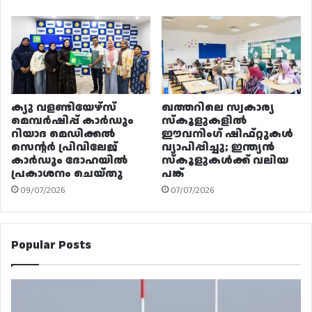
ക്യു വളണ്ടിയേഴ്‌സ്
ഖത്തറിലെ സ്വകാര്യ
മെമ്പർഷിപ്പ് കാർഡും
സ്കൂളുകളിൽ
റിയാദ മെഡിക്കൽ
ഈവനിംഗ് ഷിഫ്റ്റുകൾ
സെന്റർ പ്രിവിലേജ്
വ്യാപിപ്പിച്ചു; ഇന്ത്യൻ
കാർഡും ദോഹയിൽ
സ്കൂളുകൾക്ക് വലിയ
പ്രകാശനം ചെയ്തു
പങ്ക്
09/07/2026
07/07/2026
Popular Posts