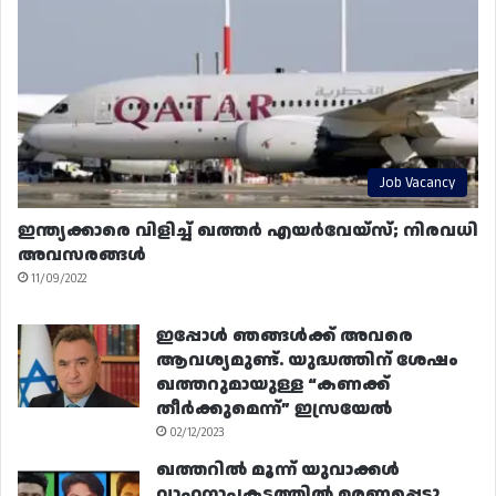
Job Vacancy
ഇന്ത്യക്കാരെ വിളിച്ച് ഖത്തർ എയർവേയ്‌സ്; നിരവധി
അവസരങ്ങൾ
11/09/2022
ഇപ്പോൾ ഞങ്ങൾക്ക് അവരെ
ആവശ്യമുണ്ട്. യുദ്ധത്തിന് ശേഷം
ഖത്തറുമായുള്ള “കണക്ക്
തീർക്കുമെന്ന്” ഇസ്രയേൽ
02/12/2023
ഖത്തറിൽ മൂന്ന് യുവാക്കൾ
വാഹനാപകടത്തിൽ മരണപ്പെട്ടു