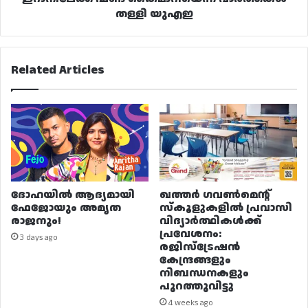
തള്ളി യുഎഇ
Related Articles
ദോഹയിൽ ആദ്യമായി
ഖത്തർ ഗവൺമെന്റ്
ഫേജോയും അമൃത
സ്കൂളുകളിൽ പ്രവാസി
രാജനും!
വിദ്യാർത്ഥികൾക്ക്
പ്രവേശനം:
3 days ago
രജിസ്ട്രേഷൻ
കേന്ദ്രങ്ങളും
നിബന്ധനകളും
പുറത്തുവിട്ടു
4 weeks ago