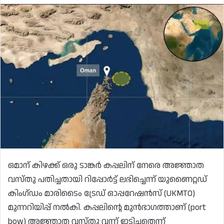
ഒമാന് കിഴക്ക് ഒരു ടാങ്കർ കപ്പലിന് നേരെ അജ്ഞാത
വസ്തു പതിച്ചതായി റിപ്പോർട്ട് ലഭിച്ചെന്ന് യുണൈറ്റഡ്
കിംഗ്ഡം മാരിടൈം ട്രേഡ് ഓപ്പറേഷൻസ് (UKMTO)
മുന്നറിയിപ്പ് നൽകി. കപ്പലിന്റെ മുൻഭാഗത്താണ് (port
bow) അജ്ഞാത വസ്തു വന്ന് ഇടിച്ചതെന്ന്