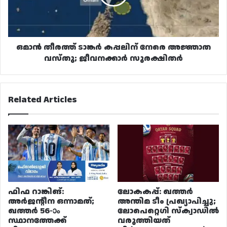
അജ്ഞാത
വസ്തു;
ജീവനക്കാർ
സുരക്ഷിതർ
ഒമാൻ തീരത്ത് ടാങ്കർ കപ്പലിന് നേരെ അജ്ഞാത
വസ്തു; ജീവനക്കാർ സുരക്ഷിതർ
Related Articles
ഫിഫ റാങ്കിങ്:
ലോകകപ്പ്: ഖത്തർ
അർജന്റീന ഒന്നാമത്;
അന്തിമ ടീം പ്രഖ്യാപിച്ചു;
ഖത്തർ 56-ാം
ലോപെറ്റെഗി സ്ക്വാഡിൽ
സ്ഥാനത്തേക്ക്
വരുത്തിയത്