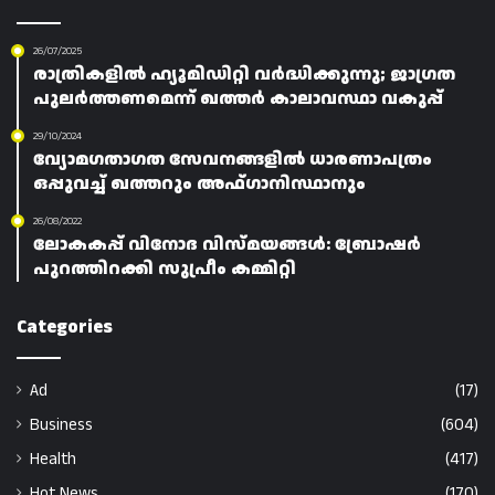
26/07/2025
രാത്രികളിൽ ഹ്യൂമിഡിറ്റി വർദ്ധിക്കുന്നു; ജാഗ്രത
പുലർത്തണമെന്ന് ഖത്തർ കാലാവസ്ഥാ വകുപ്പ്
29/10/2024
വ്യോമഗതാഗത സേവനങ്ങളിൽ ധാരണാപത്രം
ഒപ്പുവച്ച് ഖത്തറും അഫ്ഗാനിസ്ഥാനും
26/08/2022
ലോകകപ്പ് വിനോദ വിസ്മയങ്ങൾ: ബ്രോഷർ
പുറത്തിറക്കി സുപ്രീം കമ്മിറ്റി
Categories
Ad
(17)
Business
(604)
Health
(417)
Hot News
(170)