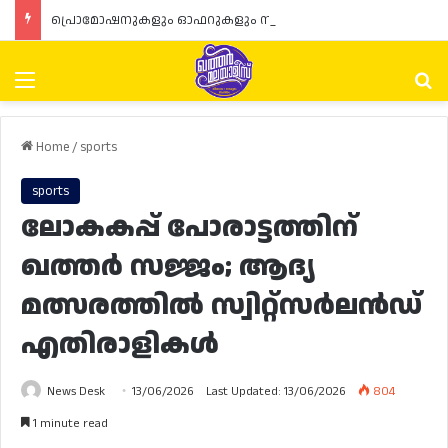
പ്രൊമോഷനുകളും ഓഫറുകളും നൽകുമ്പോൾ ഉപഭോക്താക്കളുടെ അവകാശങ്ങൾ ഉറപ്പാക്കണമെന്ന് ഖത്തർ വാണിജ്യ വ്യവസായ മന്ത്രാലയത്തിന്റെ (MoCI) നിർദ്ദേശം
Menu
Se
Home
/
sports
sports
ലോകകപ്പ് പോരാട്ടത്തിന്
ഖത്തർ സജ്ജം; ആദ്യ
മത്സരത്തിൽ സ്വിറ്റ്‌സർലൻഡ്
എതിരാളികൾ
News Desk
13/06/2026
Last Updated: 13/06/2026
804
1 minute read