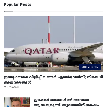
Popular Posts
Job Vacancy
ഇന്ത്യക്കാരെ വിളിച്ച് ഖത്തർ എയർവേയ്‌സ്; നിരവധി
അവസരങ്ങൾ
11/09/2022
ഇപ്പോൾ ഞങ്ങൾക്ക് അവരെ
ആവശ്യമുണ്ട്. യുദ്ധത്തിന് ശേഷം