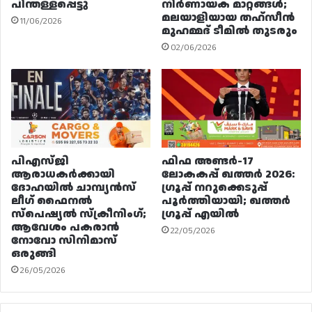
പിന്തള്ളപ്പെട്ടു
നിർണായക മാറ്റങ്ങൾ;
മലയാളിയായ തഹ്സീൻ
11/06/2026
മുഹമ്മദ് ടീമിൽ തുടരും
02/06/2026
പിഎസ്ജി
ഫിഫ അണ്ടർ-17
ആരാധകർക്കായി
ലോകകപ്പ് ഖത്തർ 2026:
ദോഹയിൽ ചാമ്പ്യൻസ്
ഗ്രൂപ്പ് നറുക്കെടുപ്പ്
ലീഗ് ഫൈനൽ
പൂർത്തിയായി; ഖത്തർ
സ്പെഷ്യൽ സ്‌ക്രീനിംഗ്;
ഗ്രൂപ്പ് എയിൽ
ആവേശം പകരാൻ
22/05/2026
നോവോ സിനിമാസ്
ഒരുങ്ങി
26/05/2026