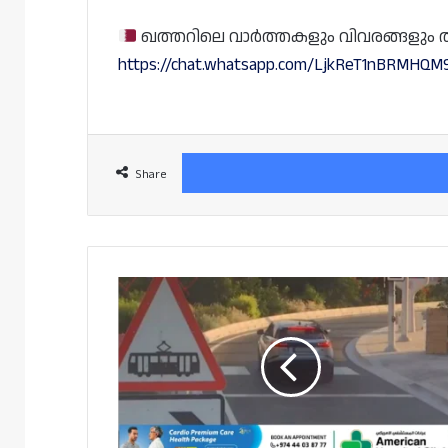
ഖത്തറിലെ വാർത്തകളും വിവരങ്ങളും തത്സമ
https://chat.whatsapp.com/LjkReT1nBRMHQ
Share
റെഡ്
സിഗ്നൽ
മറികടക്കൽ,
എഞ്ചിൻ
ഓണാക്കി
കാർ
നിർത്തിയിടൽ;
നിയമവിരുദ്ധത