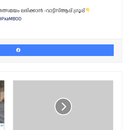
യം ലഭിക്കാൻ -വാട്ട്സ്ആപ്പ് ഗ്രൂപ്പ്
M9PxaMBOD
Facebook
ഖത്തർ
ഇന്റർനാഷണൽ
ഫുഡ്
ഫെസ്റ്റിവലിന്
തുടക്കമായി