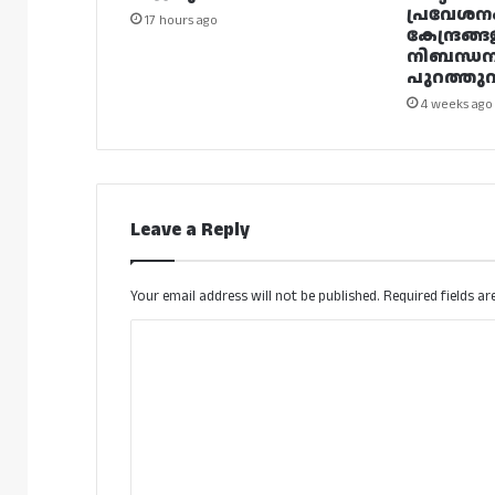
പ്രവേശന
17 hours ago
കേന്ദ്രങ്ങ
നിബന്ധ
പുറത്തുവി
4 weeks ago
Leave a Reply
Your email address will not be published.
Required fields a
C
o
m
m
e