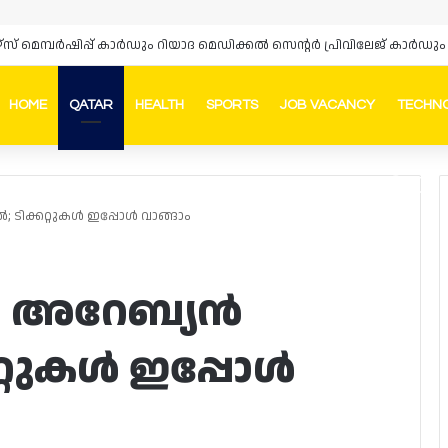
HOME
QATAR
HEALTH
SPORTS
JOB VACANCY
TECHN
Faceb
In
ിക്കറ്റുകൾ ഇപ്പോൾ വാങ്ങാം
െ അറേബ്യൻ
്റുകൾ ഇപ്പോൾ