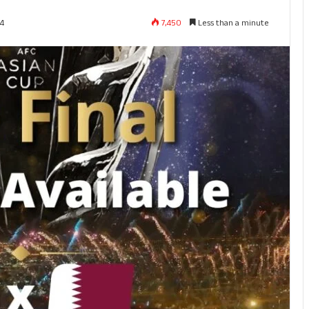
7,450
Less than a minute
24