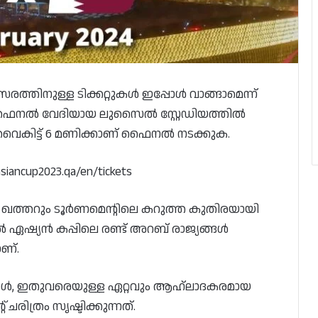
ത്തിനുള്ള ടിക്കറ്റുകൾ ഇപ്പോൾ വാങ്ങാമെന്ന്
 ഫൈനൽ വേദിയായ ലുസൈൽ സ്റ്റേഡിയത്തിൽ
വൈകിട്ട് 6 മണിക്കാണ് ഫൈനൽ നടക്കുക.
siancup2023.qa/en/tickets
 ഖത്തറും ടൂർണമെന്റിലെ കറുത്ത കുതിരയായി
 ഏഷ്യൻ കപ്പിലെ രണ്ട് അറബ് രാജ്യങ്ങൾ
ണ്.
ൾ, ഇതുവരെയുള്ള ഏറ്റവും ആഹ്ലാദകരമായ
രിത്രം സൃഷ്ടിക്കുന്നത്.