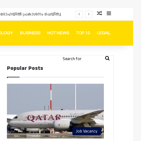
Random Article
Sidebar
പ്രൊമോഷനുകളും ഓഫറുകളും നൽകുമ്പോൾ ഉപഭോക്താക്കളുടെ അവകാശങ്ങൾ ഉറപ്പാക്കണമെന്ന് ഖത്തർ വാണിജ്യ വ്യവസായ മന്ത്രാലയത്തിന്റെ (MoCI) നിർദ്ദേശം
OLOGY
BUSINESS
HOT NEWS
TOP 10
LEGAL
ook
stagram
Telegram
Whatsapp
Random Article
Switch skin
Search
Login
Popular Posts
for
Job Vacancy