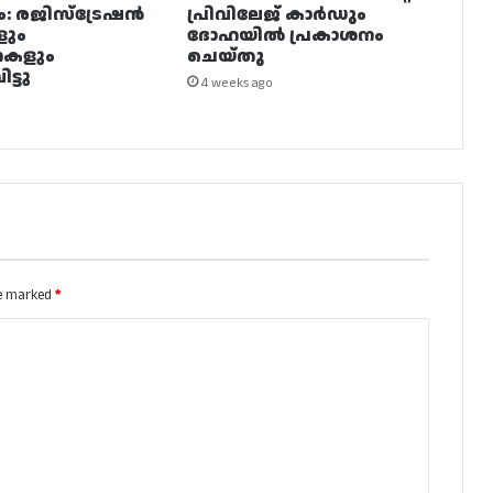
ം: രജിസ്ട്രേഷൻ
പ്രിവിലേജ് കാർഡും
ളും
ദോഹയിൽ പ്രകാശനം
നകളും
ചെയ്തു
ട്ടു
4 weeks ago
re marked
*