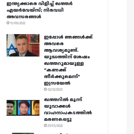
ഇന്ത്യക്കാരെ വിളിച്ച് ഖത്തർ
എയർവേയ്‌സ്; നിരവധി
അവസരങ്ങൾ
11/09/2022
ഇപ്പോൾ ഞങ്ങൾക്ക്
അവരെ
ആവശ്യമുണ്ട്.
യുദ്ധത്തിന് ശേഷം
ഖത്തറുമായുള്ള
“കണക്ക്
തീർക്കുമെന്ന്”
ഇസ്രയേൽ
02/12/2023
ഖത്തറിൽ മൂന്ന്
യുവാക്കൾ
വാഹനാപകടത്തിൽ
മരണപ്പെട്ടു
27/03/2022