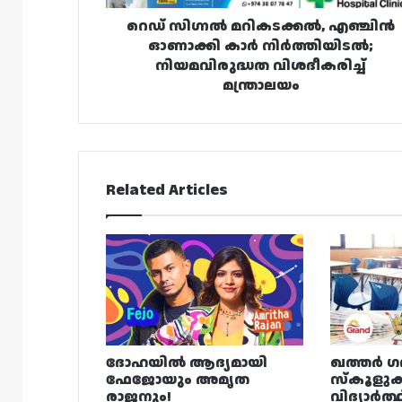
വിശദീകരിച്ച്
മന്ത്രാലയം
റെഡ് സിഗ്നൽ മറികടക്കൽ, എഞ്ചിൻ
ഓണാക്കി കാർ നിർത്തിയിടൽ;
നിയമവിരുദ്ധത വിശദീകരിച്ച്
മന്ത്രാലയം
Related Articles
ദോഹയിൽ ആദ്യമായി
ഖത്തർ ഗ
ഫേജോയും അമൃത
സ്കൂളുക
രാജനും!
വിദ്യാർത്