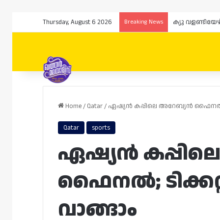
Thursday, August 6 2026
Breaking News
Home
/
Qatar
/
ഏഷ്യൻ കപ്പിലെ അറേബ്യൻ ഫൈനൽ; ട
Qatar
sports
ഏഷ്യൻ കപ്പില
ഫൈനൽ; ടിക്കറ
വാങ്ങാം