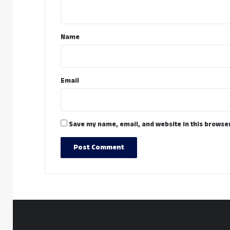
n
t
*
Name
Email
Save my name, email, and website in this browser