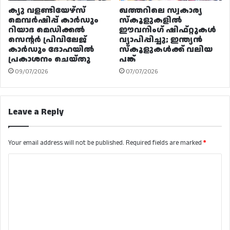
ക്യു വളണ്ടിയേഴ്‌സ്
ഖത്തറിലെ സ്വകാര്യ
മെമ്പർഷിപ്പ് കാർഡും
സ്കൂളുകളിൽ
റിയാദ മെഡിക്കൽ
ഈവനിംഗ് ഷിഫ്റ്റുകൾ
സെന്റർ പ്രിവിലേജ്
വ്യാപിപ്പിച്ചു; ഇന്ത്യൻ
കാർഡും ദോഹയിൽ
സ്കൂളുകൾക്ക് വലിയ
പ്രകാശനം ചെയ്തു
പങ്ക്
09/07/2026
07/07/2026
Leave a Reply
Your email address will not be published.
Required fields are marked
*
C
o
m
m
e