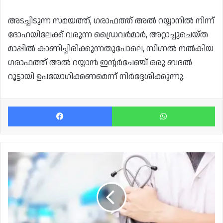
അടച്ചിടുന്ന സമയത്ത്, ഗരാഫത്ത് അൽ റയ്യാനിൽ നിന്ന്
ദോഹയിലേക്ക് വരുന്ന ഡ്രൈവർമാർ, അറ്റാച്ചുചെയ്ത
മാപ്പിൽ കാണിച്ചിരിക്കുന്നതുപോലെ, സിഗ്നൽ നൽകിയ
ഗരാഫത്ത് അൽ റയ്യാൻ ഇന്റർചേഞ്ച് ഒരു ബദൽ
റൂട്ടായി ഉപയോഗിക്കണമെന്ന് നിർദ്ദേശിക്കുന്നു.
Facebook
Wh
ആവശ്യത്തിന്
ഡോക്ടർമാർ
ഇല്ലാതെ
പ്രവർത്തിച്ച
സ്വകാര്യ
ആരോഗ്യ
കേന്ദ്രം