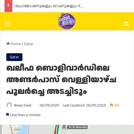
പ്രൊമോഷനുകളും ഓഫറുകളും നൽകുമ്പോൾ ഉപഭോക്താക്കളുടെ അവകാശങ്ങൾ ഉറപ്പാക്കണമെന്ന് ഖത്തർ വാണിജ്യ വ്യവസായ മന്ത്രാലയത്തിന്റെ (MoCI) നിർദ്ദേശം
Menu
Se
Home
/
Qatar
Qatar
ഖലീഫ ബൊളിവാർഡിലെ
അണ്ടർപാസ് വെള്ളിയാഴ്ച
പുലർച്ചെ അടച്ചിടും
News Desk
28/05/2025
Last Updated: 28/05/2025
391
Less than a minute