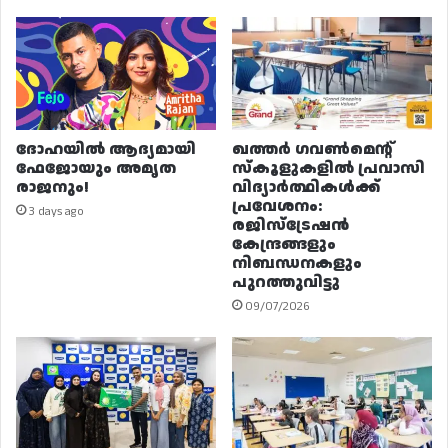
ദോഹയിൽ ആദ്യമായി
ഖത്തർ ഗവൺമെന്റ്
ഫേജോയും അമൃത
സ്കൂളുകളിൽ പ്രവാസി
രാജനും!
വിദ്യാർത്ഥികൾക്ക്
പ്രവേശനം:
3 days ago
രജിസ്ട്രേഷൻ
കേന്ദ്രങ്ങളും
നിബന്ധനകളും
പുറത്തുവിട്ടു
09/07/2026