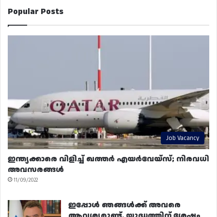
Popular Posts
Job Vacancy
ഇന്ത്യക്കാരെ വിളിച്ച് ഖത്തർ എയർവേയ്‌സ്; നിരവധി
അവസരങ്ങൾ
11/09/2022
ഇപ്പോൾ ഞങ്ങൾക്ക് അവരെ
ആവശ്യമുണ്ട്. യുദ്ധത്തിന് ശേഷം