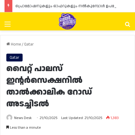
പ്രൊമോഷനുകളും ഓഫറുകളും നൽകുമ്പോൾ ഉപഭോക്താക്കളുടെ അവകാശങ്ങൾ ഉറപ്പാക്കണമെന്ന് ഖത്തർ വാണിജ്യ വ്യവസായ മന്ത്രാലയത്തിന്റെ (MoCI) നിർദ്ദേശം
Menu
Se
Home
/
Qatar
Qatar
വൈറ്റ് പാലസ്
ഇന്റർസെക്ഷനിൽ
താൽക്കാലിക റോഡ്
അടച്ചിടൽ
News Desk
21/10/2025
Last Updated: 21/10/2025
1,383
Less than a minute