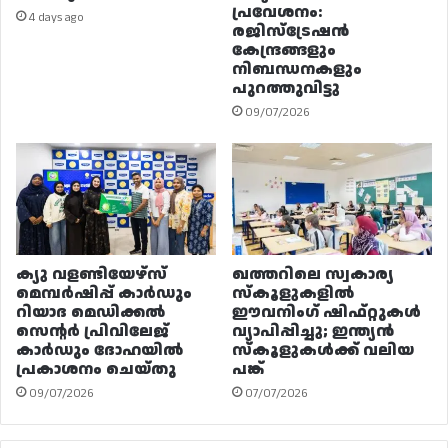
പ്രവേശനം:
4 days ago
രജിസ്ട്രേഷൻ
കേന്ദ്രങ്ങളും
നിബന്ധനകളും
പുറത്തുവിട്ടു
09/07/2026
ക്യു വളണ്ടിയേഴ്‌സ്
ഖത്തറിലെ സ്വകാര്യ
മെമ്പർഷിപ്പ് കാർഡും
സ്കൂളുകളിൽ
റിയാദ മെഡിക്കൽ
ഈവനിംഗ് ഷിഫ്റ്റുകൾ
സെന്റർ പ്രിവിലേജ്
വ്യാപിപ്പിച്ചു; ഇന്ത്യൻ
കാർഡും ദോഹയിൽ
സ്കൂളുകൾക്ക് വലിയ
പ്രകാശനം ചെയ്തു
പങ്ക്
09/07/2026
07/07/2026