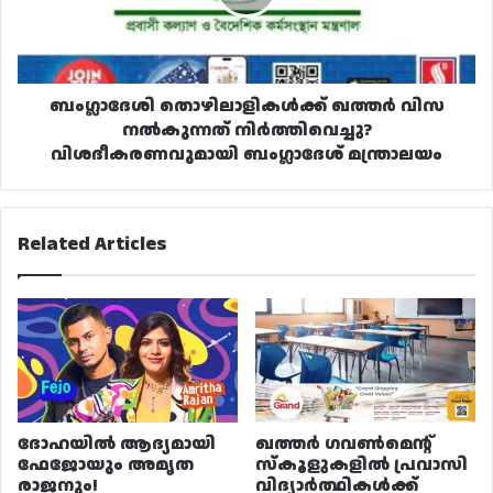
നിർത്തിവെച്ചു?
വിശദീകരണവുമായി
ബംഗ്ലാദേശ്
മന്ത്രാലയം
ബംഗ്ലാദേശി തൊഴിലാളികൾക്ക് ഖത്തർ വിസ
നൽകുന്നത് നിർത്തിവെച്ചു?
വിശദീകരണവുമായി ബംഗ്ലാദേശ് മന്ത്രാലയം
Related Articles
ദോഹയിൽ ആദ്യമായി
ഖത്തർ ഗവൺമെന്റ്
ഫേജോയും അമൃത
സ്കൂളുകളിൽ പ്രവാസി
രാജനും!
വിദ്യാർത്ഥികൾക്ക്