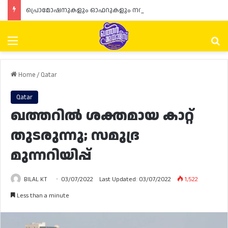
പ്രൊമോഷനുകളും ഓഫറുകളും നൽകുമ്പോൾ ഉപഭോക്താക്കളുടെ അവകാശങ്ങൾ ഉറപ്പാക്കണമെന്ന് ഖത്തർ വാണിജ്യ വ്യവസായ മന്ത്രാലയത്തിന്റെ (MoCI) നിർദ്ദേശം
Menu
Se
Home
/
Qatar
Qatar
ഖത്തറിൽ ശക്തമായ കാറ്റ്
തുടരുന്നു; സമുദ്ര
മുന്നറിയിപ്പ്
BILAL KT
03/07/2022
Last Updated: 03/07/2022
1,522
Less than a minute