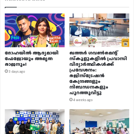
ദോഹയിൽ ആദ്യമായി
ഖത്തർ ഗവൺമെന്റ്
ഫേജോയും അമൃത
സ്കൂളുകളിൽ പ്രവാസി
രാജനും!
വിദ്യാർത്ഥികൾക്ക്
പ്രവേശനം:
3 days ago
രജിസ്ട്രേഷൻ
കേന്ദ്രങ്ങളും
നിബന്ധനകളും
പുറത്തുവിട്ടു
4 weeks ago