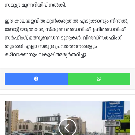
സമുദ്ര മുന്നറിയിപ്പ് നൽകി.
ഈ കാലയളവിൽ മുൻകരുതൽ എടുക്കാനും നീന്തൽ,
ബോട്ട് യാത്രകൾ, സ്കൂബ ഡൈവിംഗ്, ഫ്രീഡൈവിംഗ്,
സർഫിംഗ്, മത്സ്യബന്ധന ടൂറുകൾ, വിൻഡ്സർഫിംഗ്
തുടങ്ങി എല്ലാ സമുദ്ര പ്രവർത്തനങ്ങളും
ഒഴിവാക്കാനും വകുപ്പ് അഭ്യർത്ഥിച്ചു.
Facebook
Wh
എ-
റിങ്
റോഡിൽ
ബസുകൾക്കും
ടാക്സികൾക്കും
മാത്രമായി