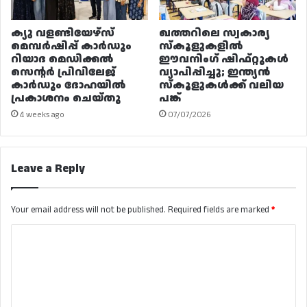
ക്യു വളണ്ടിയേഴ്‌സ്
ഖത്തറിലെ സ്വകാര്യ
മെമ്പർഷിപ്പ് കാർഡും
സ്കൂളുകളിൽ
റിയാദ മെഡിക്കൽ
ഈവനിംഗ് ഷിഫ്റ്റുകൾ
സെന്റർ പ്രിവിലേജ്
വ്യാപിപ്പിച്ചു; ഇന്ത്യൻ
കാർഡും ദോഹയിൽ
സ്കൂളുകൾക്ക് വലിയ
പ്രകാശനം ചെയ്തു
പങ്ക്
4 weeks ago
07/07/2026
Leave a Reply
Your email address will not be published.
Required fields are marked
*
C
o
m
m