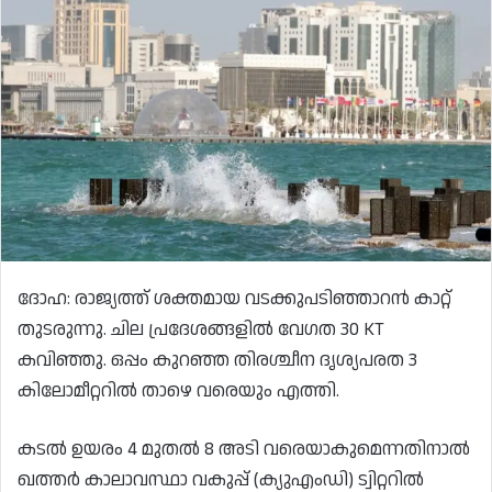
ദോഹ: രാജ്യത്ത് ശക്തമായ വടക്കുപടിഞ്ഞാറൻ കാറ്റ്
തുടരുന്നു. ചില പ്രദേശങ്ങളിൽ വേഗത 30 KT
കവിഞ്ഞു. ഒപ്പം കുറഞ്ഞ തിരശ്ചീന ദൃശ്യപരത 3
കിലോമീറ്ററിൽ താഴെ വരെയും എത്തി.
കടൽ ഉയരം 4 മുതൽ 8 അടി വരെയാകുമെന്നതിനാൽ
ഖത്തർ കാലാവസ്ഥാ വകുപ്പ് (ക്യുഎംഡി) ട്വിറ്ററിൽ