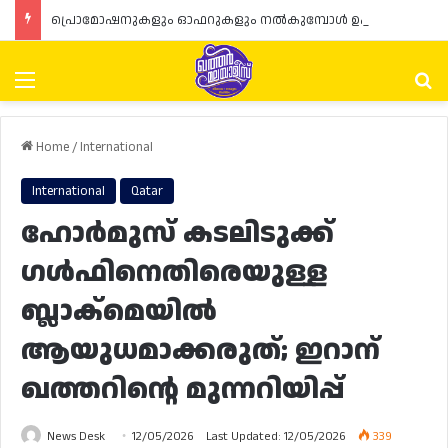
പ്രൊമോഷനുകളും ഓഫറുകളും നൽകുമ്പോൾ ഉപഭോക്താക്കളുടെ അവകാശങ്ങൾ ഉറപ്പാക്കണമെന്ന് ഖത്തർ വാണിജ്യ വ്യവസായ മന്ത്രാലയത്തിന്റെ (MoCI) നിർദ്ദേശം
Menu
Se
Home
/
International
International
Qatar
ഹോർമുസ് കടലിടുക്ക്
ഗൾഫിനെതിരെയുള്ള
ബ്ലാക്മെയിൽ
ആയുധമാക്കരുത്; ഇറാന്
ഖത്തറിന്റെ മുന്നറിയിപ്പ്
News Desk
12/05/2026
Last Updated: 12/05/2026
339