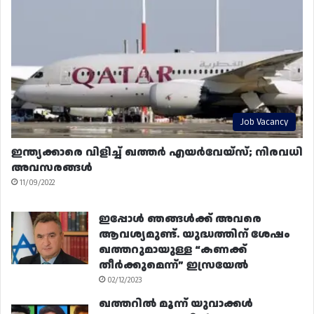
Job Vacancy
ഇന്ത്യക്കാരെ വിളിച്ച് ഖത്തർ എയർവേയ്‌സ്; നിരവധി
അവസരങ്ങൾ
11/09/2022
ഇപ്പോൾ ഞങ്ങൾക്ക് അവരെ
ആവശ്യമുണ്ട്. യുദ്ധത്തിന് ശേഷം
ഖത്തറുമായുള്ള “കണക്ക്
തീർക്കുമെന്ന്” ഇസ്രയേൽ
02/12/2023
ഖത്തറിൽ മൂന്ന് യുവാക്കൾ