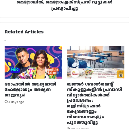
മെട്രോലിങ്ക്, മെട്രോഎക്സ്പ്രസ് റൂട്ടുകൾ
പ്രഖ്യാപിച്ചു
Related Articles
ദോഹയിൽ ആദ്യമായി
ഖത്തർ ഗവൺമെന്റ്
ഫേജോയും അമൃത
സ്കൂളുകളിൽ പ്രവാസി
രാജനും!
വിദ്യാർത്ഥികൾക്ക്
പ്രവേശനം:
3 days ago
രജിസ്ട്രേഷൻ
കേന്ദ്രങ്ങളും
നിബന്ധനകളും
പുറത്തുവിട്ടു