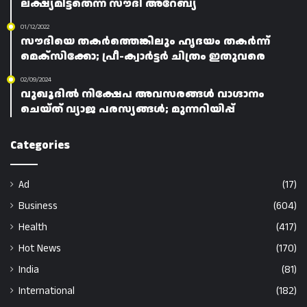
ലക്ഷ്യമിട്ടതെന്ന് സൗദി അറേബ്യ
01/12/2022
സൗദിയെ തകർത്തെങ്കിലും ഹൃദയം തകർന്ന്
മെക്സിക്കോ; പ്രീ-ക്വാർട്ടർ ചിത്രം ഇതുവരെ
02/09/2024
വുഖൂദിൽ നിക്ഷേപ അവസരങ്ങൾ വാഗ്ദാനം
ചെയ്ത് വ്യാജ പരസ്യങ്ങൾ; മുന്നറിയിപ്പ്
Categories
Ad
(17)
Business
(604)
Health
(417)
Hot News
(170)
India
(81)
International
(182)