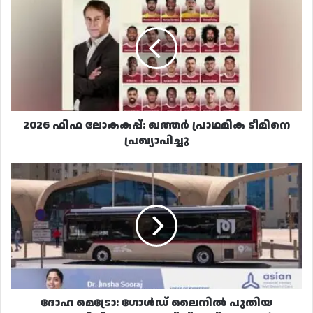
ഫിഫ
ലോകകപ്പ്:
ഖത്തർ
പ്രാഥമിക
ടീമിനെ
പ്രഖ്യാപിച്ചു
2026 ഫിഫ ലോകകപ്പ്: ഖത്തർ പ്രാഥമിക ടീമിനെ
പ്രഖ്യാപിച്ചു
ദോഹ
മെട്രോ:
ഗോൾഡ്
ലൈനിൽ
പുതിയ
മെട്രോലിങ്ക്,
മെട്രോഎക്സ്പ്രസ്
റൂട്ടുകൾ
പ്രഖ്യാപിച്ചു
ദോഹ മെട്രോ: ഗോൾഡ് ലൈനിൽ പുതിയ