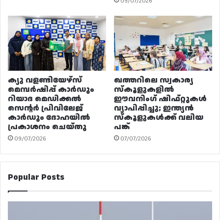
09/07/2026
ക്യു വളണ്ടിയേഴ്‌സ്
ഖത്തറിലെ സ്വകാര്യ
മെമ്പർഷിപ്പ് കാർഡും
സ്കൂളുകളിൽ
റിയാദ മെഡിക്കൽ
ഈവനിംഗ് ഷിഫ്റ്റുകൾ
സെന്റർ പ്രിവിലേജ്
വ്യാപിപ്പിച്ചു; ഇന്ത്യൻ
കാർഡും ദോഹയിൽ
സ്കൂളുകൾക്ക് വലിയ
പ്രകാശനം ചെയ്തു
പങ്ക്
09/07/2026
07/07/2026
Popular Posts