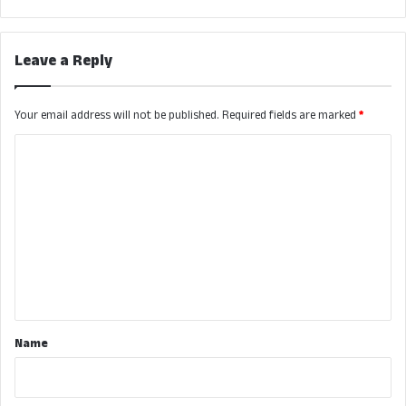
Leave a Reply
Your email address will not be published.
Required fields are marked
*
C
o
m
m
e
n
t
*
Name