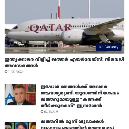
Job Vacancy
ഇന്ത്യക്കാരെ വിളിച്ച് ഖത്തർ എയർവേയ്‌സ്; നിരവധി
അവസരങ്ങൾ
11/09/2022
ഇപ്പോൾ ഞങ്ങൾക്ക് അവരെ
ആവശ്യമുണ്ട്. യുദ്ധത്തിന് ശേഷം
ഖത്തറുമായുള്ള “കണക്ക്
തീർക്കുമെന്ന്” ഇസ്രയേൽ
02/12/2023
ഖത്തറിൽ മൂന്ന് യുവാക്കൾ
വാഹനാപകടത്തിൽ മരണപ്പെട്ടു