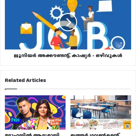
അക്കൗണ്ടന്റ്,
കാഷ്യർ
-
ഒഴിവുകൾ
ജൂനിയർ അക്കൗണ്ടന്റ്, കാഷ്യർ - ഒഴിവുകൾ
Related Articles
ദോഹയിൽ ആദ്യമായി
ഖത്തർ ഗവൺമെന്റ്