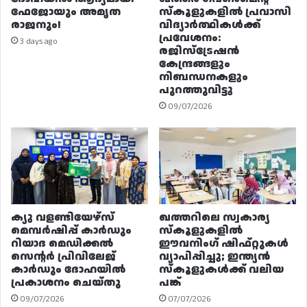
ഫേജോയും അമൃത
സ്കൂളുകളിൽ പ്രവാസി
രാജനും!
വിദ്യാർത്ഥികൾക്ക്
പ്രവേശനം:
3 days ago
രജിസ്ട്രേഷൻ
കേന്ദ്രങ്ങളും
നിബന്ധനകളും
പുറത്തുവിട്ടു
09/07/2026
ക്യു വളണ്ടിയേഴ്‌സ്
ഖത്തറിലെ സ്വകാര്യ
മെമ്പർഷിപ്പ് കാർഡും
സ്കൂളുകളിൽ
റിയാദ മെഡിക്കൽ
ഈവനിംഗ് ഷിഫ്റ്റുകൾ
സെന്റർ പ്രിവിലേജ്
വ്യാപിപ്പിച്ചു; ഇന്ത്യൻ
കാർഡും ദോഹയിൽ
സ്കൂളുകൾക്ക് വലിയ
പ്രകാശനം ചെയ്തു
പങ്ക്
09/07/2026
07/07/2026