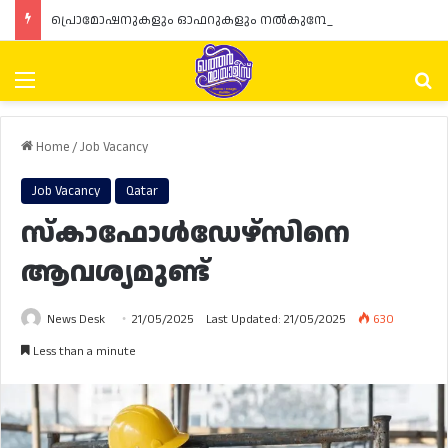
പ്രൊമോഷനുകളും ഓഫറുകളും നൽകുമ്പോൾ ഉപഭോക്താക്കളുടെ അവകാശങ്ങൾ ഉറപ്പാക്കണമെന്ന് ഖത്തർ വാണിജ്യ വ്യവസായ മന്ത്രാലയത്തിന്റെ (MoCI) നിർദ്ദേശം
Menu
Se
Home
/
Job Vacancy
Job Vacancy
Qatar
സ്‌കാഫോൾഡേഴ്‌സിനെ
ആവശ്യമുണ്ട്
News Desk
21/05/2025
Last Updated: 21/05/2025
630
Less than a minute