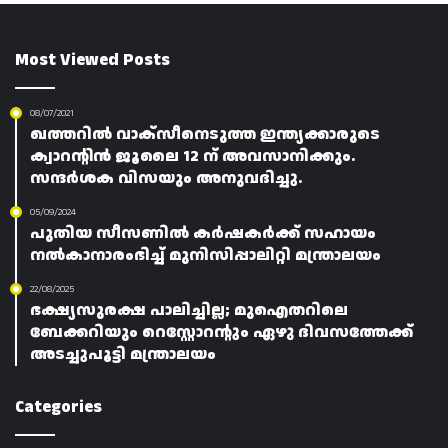
Most Viewed Posts
08/07/2021
ഖത്തറിൽ വാക്സീനെടുത്ത ഇന്ത്യക്കാരുടെ
ക്വാറന്റിൻ ജൂലൈ 12 ന് അവസാനിക്കും.
സന്ദർശക വിസയും അനുവദിച്ചു.
05/09/2024
പുതിയ സീസണിൽ കർഷകർക്ക് സഹായം
നൽകാനാരംഭിച്ച് മുനിസിപ്പാലിറ്റി മന്ത്രാലയം
22/08/2025
ഭക്ഷ്യസുരക്ഷ പാലിച്ചില്ല; മുഐതറിലെ
ബേക്കറിയും റെസ്റ്റോറന്റും ഏഴു ദിവസത്തേക്ക്
അടച്ചുപൂട്ടി മന്ത്രാലയം
Categories