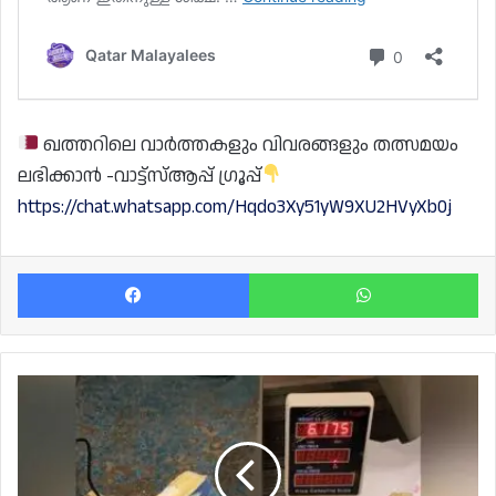
ഖത്തറിലെ വാർത്തകളും വിവരങ്ങളും തത്സമയം
ലഭിക്കാൻ -വാട്ട്സ്ആപ്പ് ഗ്രൂപ്പ്
https://chat.whatsapp.com/Hqdo3Xy51yW9XU2HVyXb0j
Facebook
Wh
ഹമദ്
എയർപോർട്ട്
യാത്രക്കാരനിൽ
നിന്ന്
കൊക്കെയ്ൻ