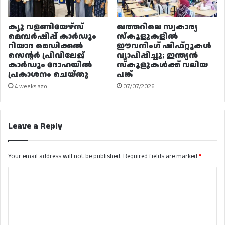
ക്യു വളണ്ടിയേഴ്‌സ്
ഖത്തറിലെ സ്വകാര്യ
മെമ്പർഷിപ്പ് കാർഡും
സ്കൂളുകളിൽ
റിയാദ മെഡിക്കൽ
ഈവനിംഗ് ഷിഫ്റ്റുകൾ
സെന്റർ പ്രിവിലേജ്
വ്യാപിപ്പിച്ചു; ഇന്ത്യൻ
കാർഡും ദോഹയിൽ
സ്കൂളുകൾക്ക് വലിയ
പ്രകാശനം ചെയ്തു
പങ്ക്
4 weeks ago
07/07/2026
Leave a Reply
Your email address will not be published.
Required fields are marked
*
C
o
m
m