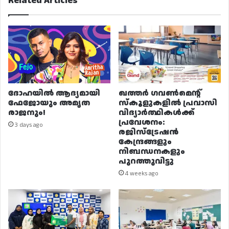
Related Articles
ദോഹയിൽ ആദ്യമായി
ഖത്തർ ഗവൺമെന്റ്
ഫേജോയും അമൃത
സ്കൂളുകളിൽ പ്രവാസി
രാജനും!
വിദ്യാർത്ഥികൾക്ക്
പ്രവേശനം:
3 days ago
രജിസ്ട്രേഷൻ
കേന്ദ്രങ്ങളും
നിബന്ധനകളും
പുറത്തുവിട്ടു
4 weeks ago