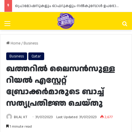
പ്രൊമോഷനുകളും ഓഫറുകളും നൽകുമ്പോൾ ഉപഭോക്താക്കളുടെ അവകാശങ്ങൾ ഉറപ്പാക്കണമെന്ന് ഖത്തർ വാണിജ്യ വ്യവസായ മന്ത്രാലയത്തിന്റെ (MoCI) നിർദ്ദേശം
Menu
Se
Home
/
Business
Business
Qatar
ഖത്തറിൽ ലൈസൻസുള്ള
റിയൽ എസ്റ്റേറ്റ്
ബ്രോക്കർമാരുടെ ബാച്ച്
സത്യപ്രതിജ്ഞ ചെയ്തു
BILAL KT
31/07/2023
Last Updated: 31/07/2023
2,677
1 minute read