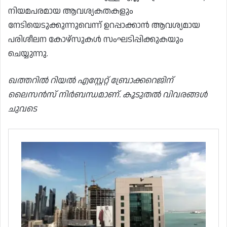
നിയമപരമായ ആവശ്യകതകളും
നേടിയെടുക്കുന്നുവെന്ന് ഉറപ്പാക്കാൻ ആവശ്യമായ
പരിശീലന കോഴ്‌സുകൾ സംഘടിപ്പിക്കുകയും
ചെയ്യുന്നു.
ഖത്തറിൽ റിയൽ എസ്റ്റേറ്റ് ബ്രോക്കറെജിന്
ലൈസൻസ് നിർബന്ധമാണ്. കൂടുതൽ വിവരങ്ങൾ
ചുവടെ