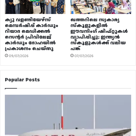
ക്യു വളണ്ടിയേഴ്‌സ്
ഖത്തറിലെ സ്വകാര്യ
മെമ്പർഷിപ്പ് കാർഡും
സ്കൂളുകളിൽ
റിയാദ മെഡിക്കൽ
ഈവനിംഗ് ഷിഫ്റ്റുകൾ
സെന്റർ പ്രിവിലേജ്
വ്യാപിപ്പിച്ചു; ഇന്ത്യൻ
കാർഡും ദോഹയിൽ
സ്കൂളുകൾക്ക് വലിയ
പ്രകാശനം ചെയ്തു
പങ്ക്
09/07/2026
07/07/2026
Popular Posts