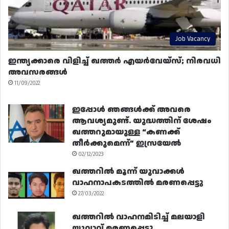
Job Vacancy
ഇന്ത്യക്കാരെ വിളിച്ച് ഖത്തർ എയർവേയ്‌സ്; നിരവധി
അവസരങ്ങൾ
11/09/2022
ഇപ്പോൾ ഞങ്ങൾക്ക് അവരെ
ആവശ്യമുണ്ട്. യുദ്ധത്തിന് ശേഷം
ഖത്തറുമായുള്ള “കണക്ക്
തീർക്കുമെന്ന്” ഇസ്രയേൽ
02/12/2023
ഖത്തറിൽ മൂന്ന് യുവാക്കൾ
വാഹനാപകടത്തിൽ മരണപ്പെട്ടു
27/03/2022
ഖത്തറിൽ വാഹനമിടിച്ച് മലയാളി
യുവാവ് മരണപ്പെട്ടു