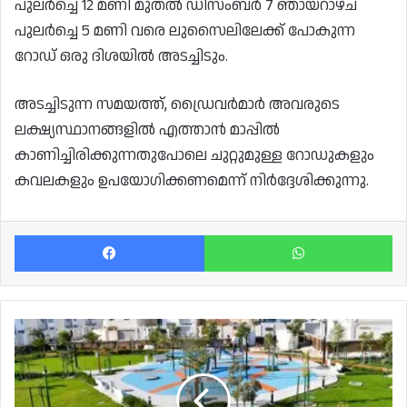
പുലർച്ചെ 12 മണി മുതൽ ഡിസംബർ 7 ഞായറാഴ്ച
പുലർച്ചെ 5 മണി വരെ ലുസൈലിലേക്ക് പോകുന്ന
റോഡ് ഒരു ദിശയിൽ അടച്ചിടും.
അടച്ചിടുന്ന സമയത്ത്, ഡ്രൈവർമാർ അവരുടെ
ലക്ഷ്യസ്ഥാനങ്ങളിൽ എത്താൻ മാപ്പിൽ
കാണിച്ചിരിക്കുന്നതുപോലെ ചുറ്റുമുള്ള റോഡുകളും
കവലകളും ഉപയോഗിക്കണമെന്ന് നിർദ്ദേശിക്കുന്നു.
Facebook
Wh
അൽ
തുമാമയിലും
അൽ
മിറാദിലും
പുതിയ