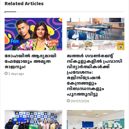
Related Articles
ദോഹയിൽ ആദ്യമായി
ഖത്തർ ഗവൺമെന്റ്
ഫേജോയും അമൃത
സ്കൂളുകളിൽ പ്രവാസി
രാജനും!
വിദ്യാർത്ഥികൾക്ക്
പ്രവേശനം:
3 days ago
രജിസ്ട്രേഷൻ
കേന്ദ്രങ്ങളും
നിബന്ധനകളും
പുറത്തുവിട്ടു
09/07/2026