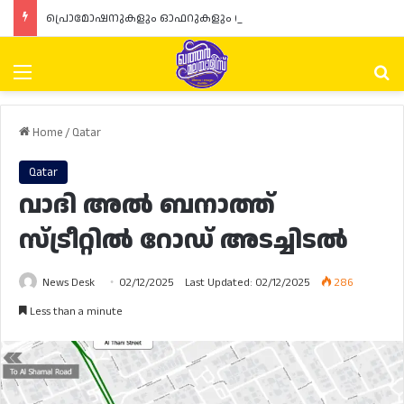
പ്രൊമോഷനുകളും ഓഫറുകളും നൽകുമ്പോൾ ഉപഭോക്താക്കളുടെ അവകാശങ്ങൾ ഉറപ്പാക്കണമെന്ന് ഖത്തർ വാണിജ്യ വ്യവസായ മന്ത്രാലയത്തിന്റെ (MoCI) നിർദ്ദേശം
Menu
Se
Home
/
Qatar
Qatar
വാദി അൽ ബനാത്ത്
സ്ട്രീറ്റിൽ റോഡ് അടച്ചിടൽ
News Desk
02/12/2025
Last Updated: 02/12/2025
286
Less than a minute