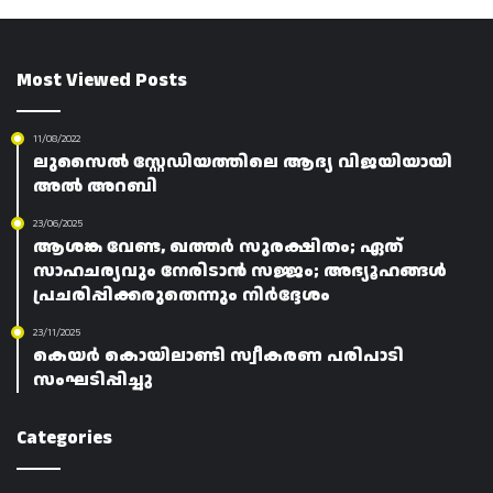
Most Viewed Posts
11/08/2022
ലുസൈൽ സ്റ്റേഡിയത്തിലെ ആദ്യ വിജയിയായി
അൽ അറബി
23/06/2025
ആശങ്ക വേണ്ട, ഖത്തർ സുരക്ഷിതം; ഏത്
സാഹചര്യവും നേരിടാൻ സജ്ജം; അഭ്യൂഹങ്ങൾ
പ്രചരിപ്പിക്കരുതെന്നും നിർദ്ദേശം
23/11/2025
കെയർ കൊയിലാണ്ടി സ്വീകരണ പരിപാടി
സംഘടിപ്പിച്ചു
Categories