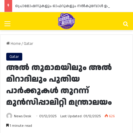
പ്രൊമോഷനുകളും ഓഫറുകളും നൽകുമ്പോൾ ഉപഭോക്താക്കളുടെ അവകാശങ്ങൾ ഉറപ്പാക്കണമെന്ന് ഖത്തർ വാണിജ്യ വ്യവസായ മന്ത്രാലയത്തിന്റെ (MoCI) നിർദ്ദേശം
Menu
Se
Home
/
Qatar
Qatar
അൽ തുമാമയിലും അൽ
മിറാദിലും പുതിയ
പാർക്കുകൾ തുറന്ന്
മുൻസിപ്പാലിറ്റി മന്ത്രാലയം
News Desk
01/12/2025
Last Updated: 01/12/2025
626
1 minute read