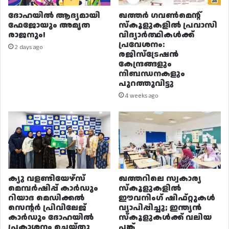
ദോഹയിൽ ആദ്യമായി
ഖത്തർ ഗവൺമെന്റ്
ഫേജോയും അമൃത
സ്കൂളുകളിൽ പ്രവാസി
രാജനും!
വിദ്യാർത്ഥികൾക്ക്
പ്രവേശനം:
2 days ago
രജിസ്ട്രേഷൻ
കേന്ദ്രങ്ങളും
നിബന്ധനകളും
പുറത്തുവിട്ടു
4 weeks ago
ക്യു വളണ്ടിയേഴ്‌സ്
ഖത്തറിലെ സ്വകാര്യ
മെമ്പർഷിപ്പ് കാർഡും
സ്കൂളുകളിൽ
റിയാദ മെഡിക്കൽ
ഈവനിംഗ് ഷിഫ്റ്റുകൾ
സെന്റർ പ്രിവിലേജ്
വ്യാപിപ്പിച്ചു; ഇന്ത്യൻ
കാർഡും ദോഹയിൽ
സ്കൂളുകൾക്ക് വലിയ
പ്രകാശനം ചെയ്തു
പങ്ക്