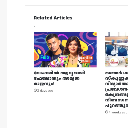
Related Articles
ദോഹയിൽ ആദ്യമായി
ഖത്തർ ഗ
ഫേജോയും അമൃത
സ്കൂളുക
രാജനും!
വിദ്യാർത്
പ്രവേശന
2 days ago
കേന്ദ്രങ്ങ
നിബന്ധ
പുറത്തുവി
4 weeks ago