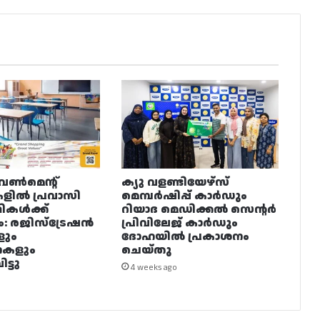
വൺമെന്റ്
ക്യു വളണ്ടിയേഴ്‌സ്
ളിൽ പ്രവാസി
മെമ്പർഷിപ്പ് കാർഡും
ഥികൾക്ക്
റിയാദ മെഡിക്കൽ സെന്റർ
ം: രജിസ്ട്രേഷൻ
പ്രിവിലേജ് കാർഡും
ളും
ദോഹയിൽ പ്രകാശനം
നകളും
ചെയ്തു
ട്ടു
4 weeks ago