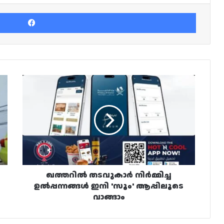
Facebook
ഖത്തറിൽ
തടവുകാർ
നിർമ്മിച്ച
ഉൽപ്പന്നങ്ങൾ
ഇനി
'സൂം'
ആപ്പിലൂടെ
വാങ്ങാം
ഖത്തറിൽ തടവുകാർ നിർമ്മിച്ച
ഉൽപ്പന്നങ്ങൾ ഇനി 'സൂം' ആപ്പിലൂടെ
വാങ്ങാം