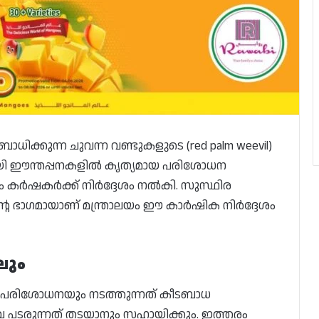
ിക്കുന്ന ചുവന്ന വണ്ടുകളുടെ (red palm weevil)
ായി ഈന്തപ്പനകളിൽ കൃത്യമായ പരിശോധന
ം കർഷകർക്ക് നിർദ്ദേശം നൽകി. സുസ്ഥിര
റെ ഭാഗമായാണ് മന്ത്രാലയം ഈ കാർഷിക നിർദ്ദേശം
ലും
 പരിശോധനയും നടത്തുന്നത് കീടബാധ
വ പടരുന്നത് തടയാനും സഹായിക്കും. ഇത്തരം