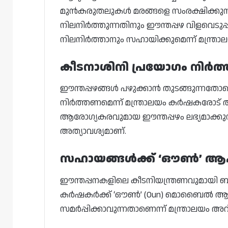
മുൻകരുതലുകൾ മരങ്ങളെ സംരക്ഷിക്കുന്
നിലനിർത്തുന്നതിനും ഈന്തപ്പഴ വിളവെടു
നിലനിർത്താനും സഹായിക്കുമെന്ന് മന്ത്രാലയ
കീടനാശിനി പ്രയോഗം നിർത
ഈന്തപ്പഴങ്ങൾ പഴുക്കാൻ തുടങ്ങുന്നതോ
നിർത്തണമെന്ന് മന്ത്രാലയം കർഷകരോട് ആവ
ആരോഗ്യകരവുമായ ഈന്തപ്പഴം ലഭ്യമാക്കുന്ന
അത്യാവശ്യമാണ്.
സഹായങ്ങൾക്ക് ‘ഔൺ’ ആപ്
ഈന്തപ്പനകളിലെ കീടനിയന്ത്രണവുമായി ബന
കർഷകർക്ക് ‘ഔൺ’ (Oun) മൊബൈൽ ആപ
സമർപ്പിക്കാവുന്നതാണെന്ന് മന്ത്രാലയം അറിയ