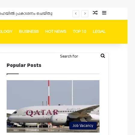
Random Article
Sidebar
പ്രൊമോഷനുകളും ഓഫറുകളും നൽകുമ്പോൾ ഉപഭോക്താക്കളുടെ അവകാശങ്ങൾ ഉറപ്പാക്കണമെന്ന് ഖത്തർ വാണിജ്യ വ്യവസായ മന്ത്രാലയത്തിന്റെ (MoCI) നിർദ്ദേശം
OLOGY
BUSINESS
HOT NEWS
TOP 10
LEGAL
ook
stagram
Telegram
Whatsapp
Random Article
Switch skin
Search
Login
Popular Posts
for
Job Vacancy