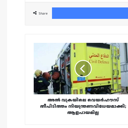
Share
അൽ
വക്രയിലെ
വെയർഹൗസ്
തീപിടിത്തം
നിയന്ത്രണവിധേയമാക്കി;
ആളപായമില്ല
അൽ വക്രയിലെ വെയർഹൗസ്
തീപിടിത്തം നിയന്ത്രണവിധേയമാക്കി;
ആളപായമില്ല