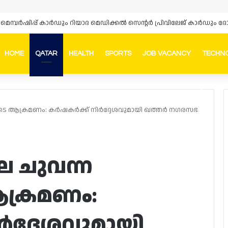
HOME
QATAR
HEALTH
SPORTS
JOB VACANCY
TECHN
Faceb
In
ുടെ ആക്രമണം: കർഷകർക്ക് നിർദ്ദേശവുമായി ഖത്തർ നഗരസഭ
െ ചുവന്ന
ക്രമണം:
ർദ്ദേശവുമായി