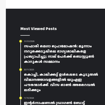
Most Viewed Posts
31/03/2026
സഫാരി മെഗാ പ്രൊമോഷൻ: മൂന്നാം
നറുക്കെടുപ്പിലെ ഭാഗ്യശാലികളെ
പ്രഖ്യാപിച്ചു; നാല് പേർക്ക് ബെസ്റ്റൂൺ
കാറുകൾ സമ്മാനം
20/11/2025
കൊച്ചി, കാലിക്കറ്റ് ഉൾപ്പെടെ കൂടുതൽ
വിമാനത്താവളങ്ങളിൽ യുഎഇ
പൗരന്മാർക്ക് വിസ ഓൺ അറൈവൽ
ലഭിക്കും
11/10/2024
ഇന്റർനാഷണൽ ഡ്രാഗൺ ബോട്ട്