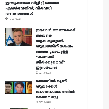
ഇന്ത്യക്കാരെ വിളിച്ച് ഖത്തർ
എയർവേയ്‌സ്; നിരവധി
അവസരങ്ങൾ
11/09/2022
ഇപ്പോൾ ഞങ്ങൾക്ക്
അവരെ
ആവശ്യമുണ്ട്.
യുദ്ധത്തിന് ശേഷം
ഖത്തറുമായുള്ള
“കണക്ക്
തീർക്കുമെന്ന്”
ഇസ്രയേൽ
02/12/2023
ഖത്തറിൽ മൂന്ന്
യുവാക്കൾ
വാഹനാപകടത്തിൽ
മരണപ്പെട്ടു
27/03/2022