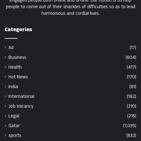
engaged people both online and offline. Our notion is to help
people to come out of their shackles of difficulties so as to lead
harmonious and cordial lives.
Categories
Ad
(17)
Business
(604)
Health
(417)
Hot News
(170)
India
(81)
International
(182)
Job Vacancy
(210)
Legal
(216)
Qatar
(7,035)
sports
(632)