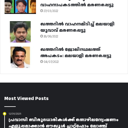
വാഹനാപകടത്തിൽ മരണപ്പെട്ടു
27/03/2022
ഖത്തറിൽ വാഹനമിടിച്ച് മലയാളി
യുവാവ് മരണപ്പെട്ടു
26/06/2022
ഖത്തറിൽ ജോലിസ്ഥലത്ത്
അപകടം: മലയാളി മരണപ്പെട്ടു
04/07/2022
Most Viewed Posts
12/05/2025
പ്രവാസി ബിരുദധാരികൾക്ക് തൊഴിലന്വേഷണം
എളുപ്പമാക്കാൻ ഔഖൂൾ പ്ലാറ്റ്ഫോം ലോഞ്ച്