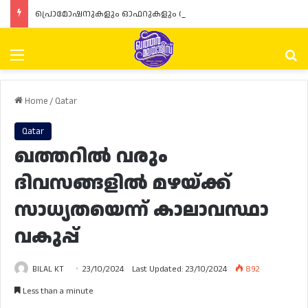
പ്രൊമോഷനുകളും ഓഫറുകളും നൽകുമ്പോൾ ഉപഭോക്താക്കളുടെ അവകാശങ്ങൾ ഉറപ്പാക്കണമെന്ന് ഖത്തർ വാണിജ്യ വ്യവസായ മന്ത്രാലയത്തിന്റെ (MoCI) നിർദ്ദേശം
Menu
Se
Home
/
Qatar
Qatar
ഖത്തറിൽ വരും
ദിവസങ്ങളിൽ മഴയ്ക്ക്
സാധ്യതയെന്ന് കാലാവസ്ഥാ
വകുപ്പ്
BILAL KT
23/10/2024
Last Updated: 23/10/2024
892
Less than a minute