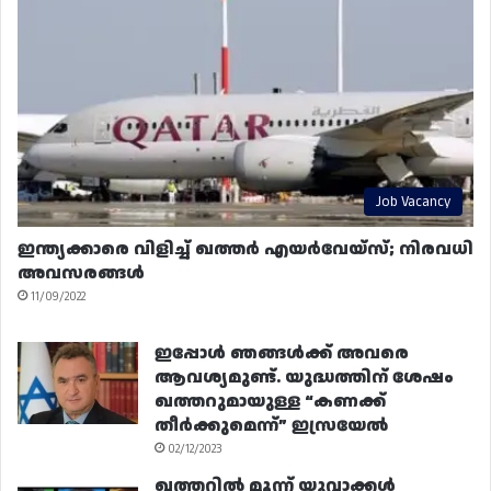
Job Vacancy
ഇന്ത്യക്കാരെ വിളിച്ച് ഖത്തർ എയർവേയ്‌സ്; നിരവധി
അവസരങ്ങൾ
11/09/2022
ഇപ്പോൾ ഞങ്ങൾക്ക് അവരെ
ആവശ്യമുണ്ട്. യുദ്ധത്തിന് ശേഷം
ഖത്തറുമായുള്ള “കണക്ക്
തീർക്കുമെന്ന്” ഇസ്രയേൽ
02/12/2023
ഖത്തറിൽ മൂന്ന് യുവാക്കൾ