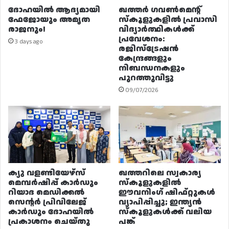
ദോഹയിൽ ആദ്യമായി
ഖത്തർ ഗവൺമെന്റ്
ഫേജോയും അമൃത
സ്കൂളുകളിൽ പ്രവാസി
രാജനും!
വിദ്യാർത്ഥികൾക്ക്
പ്രവേശനം:
3 days ago
രജിസ്ട്രേഷൻ
കേന്ദ്രങ്ങളും
നിബന്ധനകളും
പുറത്തുവിട്ടു
09/07/2026
ക്യു വളണ്ടിയേഴ്‌സ്
ഖത്തറിലെ സ്വകാര്യ
മെമ്പർഷിപ്പ് കാർഡും
സ്കൂളുകളിൽ
റിയാദ മെഡിക്കൽ
ഈവനിംഗ് ഷിഫ്റ്റുകൾ
സെന്റർ പ്രിവിലേജ്
വ്യാപിപ്പിച്ചു; ഇന്ത്യൻ
കാർഡും ദോഹയിൽ
സ്കൂളുകൾക്ക് വലിയ
പ്രകാശനം ചെയ്തു
പങ്ക്