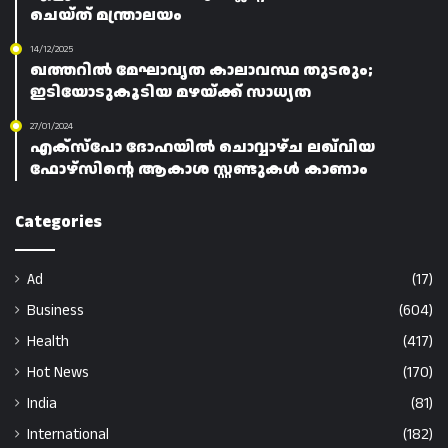
ചെയ്ത് മന്ത്രാലയം
14/12/2025
ഖത്തറിൽ മേഘാവൃത കാലാവസ്ഥ തുടരും;
ഇടിയോടുകൂടിയ മഴയ്ക്ക് സാധ്യത
27/01/2024
എക്‌സ്‌പോ ദോഹയിൽ ചൊവ്വാഴ്ച ലഖ്‌വിയ
ഫോഴ്‌സിന്റെ ആകാശ സ്റ്റണ്ടുകൾ കാണാം
Categories
Ad
(17)
Business
(604)
Health
(417)
Hot News
(170)
India
(81)
International
(182)