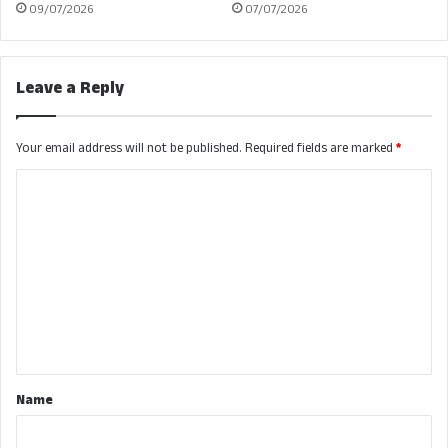
09/07/2026
07/07/2026
Leave a Reply
Your email address will not be published.
Required fields are marked
*
C
o
m
m
e
n
t
*
Name