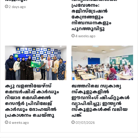
പ്രവേശനം:
2 days ago
രജിസ്ട്രേഷൻ
കേന്ദ്രങ്ങളും
നിബന്ധനകളും
പുറത്തുവിട്ടു
4 weeks ago
ക്യു വളണ്ടിയേഴ്‌സ്
ഖത്തറിലെ സ്വകാര്യ
മെമ്പർഷിപ്പ് കാർഡും
സ്കൂളുകളിൽ
റിയാദ മെഡിക്കൽ
ഈവനിംഗ് ഷിഫ്റ്റുകൾ
സെന്റർ പ്രിവിലേജ്
വ്യാപിപ്പിച്ചു; ഇന്ത്യൻ
കാർഡും ദോഹയിൽ
സ്കൂളുകൾക്ക് വലിയ
പ്രകാശനം ചെയ്തു
പങ്ക്
4 weeks ago
07/07/2026