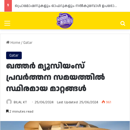
പ്രൊമോഷനുകളും ഓഫറുകളും നൽകുമ്പോൾ ഉപഭോക്താക്കളുടെ അവകാശങ്ങൾ ഉറപ്പാക്കണമെന്ന് ഖത്തർ വാണിജ്യ വ്യവസായ മന്ത്രാലയത്തിന്റെ (MoCI) നിർദ്ദേശം
Menu
Se
Home
/
Qatar
Qatar
ഖത്തർ മ്യൂസിയംസ്
പ്രവർത്തന സമയത്തിൽ
സ്ഥിരമായ മാറ്റങ്ങൾ
BILAL KT
25/06/2024
Last Updated: 25/06/2024
961
2 minutes read