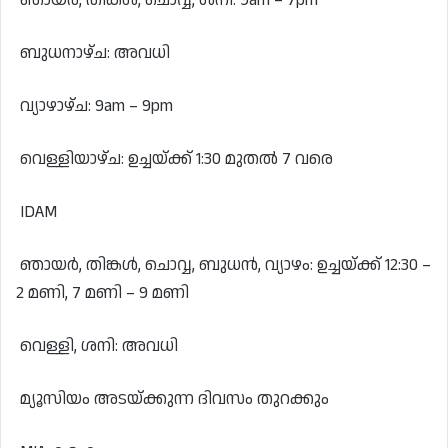
ബുധനാഴ്ച: അവധി
വ്യാഴാഴ്ച: 9am – 9pm
വെള്ളിയാഴ്ച: ഉച്ചയ്ക്ക് 1:30 മുതൽ 7 വരെ
IDAM
ഞായർ, തിങ്കൾ, ചൊവ്വ, ബുധൻ, വ്യാഴം: ഉച്ചയ്ക്ക് 12:30 –
2 മണി, 7 മണി – 9 മണി
വെള്ളി, ശനി: അവധി
മ്യൂസിയം അടയ്ക്കുന്ന ദിവസം തുറക്കും