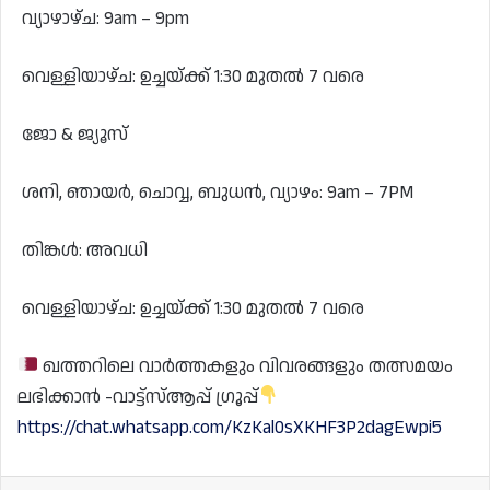
വ്യാഴാഴ്ച: 9am – 9pm
വെള്ളിയാഴ്ച: ഉച്ചയ്ക്ക് 1:30 മുതൽ 7 വരെ
ജോ & ജ്യൂസ്
ശനി, ഞായർ, ചൊവ്വ, ബുധൻ, വ്യാഴം: 9am – 7PM
തിങ്കൾ: അവധി
വെള്ളിയാഴ്ച: ഉച്ചയ്ക്ക് 1:30 മുതൽ 7 വരെ
ഖത്തറിലെ വാർത്തകളും വിവരങ്ങളും തത്സമയം
ലഭിക്കാൻ -വാട്ട്സ്ആപ്പ് ഗ്രൂപ്പ്
https://chat.whatsapp.com/KzKal0sXKHF3P2dagEwpi5