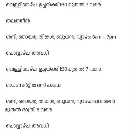
വെള്ളിയാഴ്ച: ഉച്ചയ്ക്ക് 1:30 മുതൽ 7 വരെ
തലത്തീൻ
ശനി, ഞായർ, തിങ്കൾ, ബുധൻ, വ്യാഴം: 8am – 7pm
ചൊവ്വാഴ്ച: അവധി
വെള്ളിയാഴ്ച: ഉച്ചയ്ക്ക് 1:30 മുതൽ 7 വരെ
ഡെസേർട്ട് റോസ് കഫേ
ശനി, ഞായർ, തിങ്കൾ, ബുധൻ, വ്യാഴം: രാവിലെ 8
മുതൽ രാത്രി 8 വരെ
ചൊവ്വാഴ്ച: അവധി