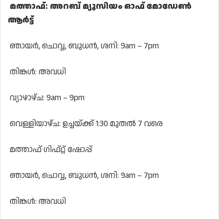
മത്താഫ്: അറബ് മ്യൂസിയം ഓഫ് മോഡേൺ
ആർട്ട്
ഞായർ, ചൊവ്വ, ബുധൻ, ശനി: 9am – 7pm
തിങ്കൾ: അവധി
വ്യാഴാഴ്ച: 9am – 9pm
വെള്ളിയാഴ്ച: ഉച്ചയ്ക്ക് 1:30 മുതൽ 7 വരെ
മത്താഫ് ഗിഫ്റ്റ് ഷോപ്പ്
ഞായർ, ചൊവ്വ, ബുധൻ, ശനി: 9am – 7pm
തിങ്കൾ: അവധി