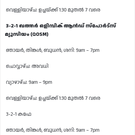
വെള്ളിയാഴ്ച: ഉച്ചയ്ക്ക് 1:30 മുതൽ 7 വരെ
3-2-1 ഖത്തർ ഒളിമ്പിക് ആൻഡ് സ്‌പോർട്‌സ്
മ്യൂസിയം (QOSM)
ഞായർ, തിങ്കൾ, ബുധൻ, ശനി: 9am – 7pm
ചൊവ്വാഴ്ച: അവധി
വ്യാഴാഴ്ച: 9am – 9pm
വെള്ളിയാഴ്ച: ഉച്ചയ്ക്ക് 1:30 മുതൽ 7 വരെ
3-2-1 കഫേ
ഞായർ, തിങ്കൾ, ബുധൻ, ശനി: 9am – 7pm