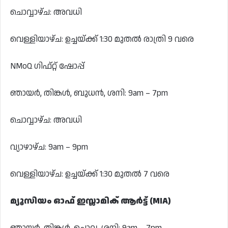
ചൊവ്വാഴ്ച: അവധി
വെള്ളിയാഴ്ച: ഉച്ചയ്ക്ക് 1:30 മുതൽ രാത്രി 9 വരെ
NMoQ ഗിഫ്റ്റ് ഷോപ്പ്
ഞായർ, തിങ്കൾ, ബുധൻ, ശനി: 9am – 7pm
ചൊവ്വാഴ്ച: അവധി
വ്യാഴാഴ്ച: 9am – 9pm
വെള്ളിയാഴ്ച: ഉച്ചയ്ക്ക് 1:30 മുതൽ 7 വരെ
മ്യൂസിയം ഓഫ് ഇസ്ലാമിക് ആർട്ട് (MIA)
ഞായർ, തിങ്കൾ, ചൊവ്വ, ശനി: 9am – 7pm