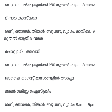
വെള്ളിയാഴ്ച: ഉച്ചയ്ക്ക് 1:30 മുതൽ രാത്രി 8 വരെ
ദിനാര കാസ്കോ
ശനി, ഞായർ, തിങ്കൾ, ബുധൻ, വ്യാഴം: രാവിലെ 9
മുതൽ രാത്രി 8 വരെ
ചൊവ്വാഴ്ച: അവധി
വെള്ളിയാഴ്ച: ഉച്ചയ്ക്ക് 1:30 മുതൽ രാത്രി 8 വരെ
ജൂലൈ, ഓഗസ്റ്റ് മാസങ്ങളിൽ അടച്ചു
അൽ ഗരിസ്സ ഐസ്ക്രീം
ശനി, ഞായർ, തിങ്കൾ, ബുധൻ, വ്യാഴം: 9am – 9pm