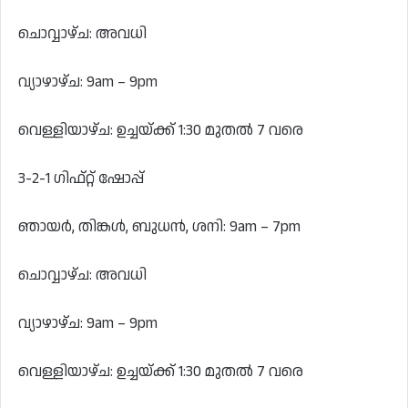
ചൊവ്വാഴ്ച: അവധി
വ്യാഴാഴ്ച: 9am – 9pm
വെള്ളിയാഴ്ച: ഉച്ചയ്ക്ക് 1:30 മുതൽ 7 വരെ
3-2-1 ഗിഫ്റ്റ് ഷോപ്പ്
ഞായർ, തിങ്കൾ, ബുധൻ, ശനി: 9am – 7pm
ചൊവ്വാഴ്ച: അവധി
വ്യാഴാഴ്ച: 9am – 9pm
വെള്ളിയാഴ്ച: ഉച്ചയ്ക്ക് 1:30 മുതൽ 7 വരെ