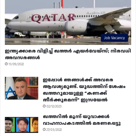
Job Vacancy
ഇന്ത്യക്കാരെ വിളിച്ച് ഖത്തർ എയർവേയ്‌സ്; നിരവധി
അവസരങ്ങൾ
11/09/2022
ഇപ്പോൾ ഞങ്ങൾക്ക് അവരെ
ആവശ്യമുണ്ട്. യുദ്ധത്തിന് ശേഷം
ഖത്തറുമായുള്ള “കണക്ക്
തീർക്കുമെന്ന്” ഇസ്രയേൽ
02/12/2023
ഖത്തറിൽ മൂന്ന് യുവാക്കൾ
വാഹനാപകടത്തിൽ മരണപ്പെട്ടു
27/03/2022