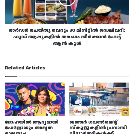
ഡെലിവറി;
ഫുഡ്
ആപ്പുകളിൽ
തരംഗം
തീർക്കാൻ
ഓർഡർ ചെയ്തു വെറും 30 മിനിറ്റിൽ ഡെലിവറി;
ഹോട്ട്
ഫുഡ് ആപ്പുകളിൽ തരംഗം തീർക്കാൻ ഹോട്ട്
ആൻ
ആൻ കൂൾ
കൂൾ
Related Articles
ദോഹയിൽ ആദ്യമായി
ഖത്തർ ഗവൺമെന്റ്
ഫേജോയും അമൃത
സ്കൂളുകളിൽ പ്രവാസി
രാജനും!
വിദ്യാർത്ഥികൾക്ക്