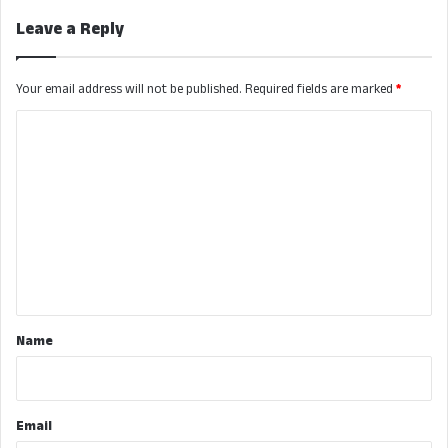
Leave a Reply
Your email address will not be published.
Required fields are marked
*
C
o
m
m
e
n
t
*
Name
Email