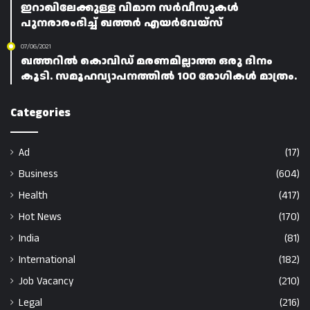
ഇറാഖിലേക്കുള്ള വിമാന സർവീസുകൾ
പുനരാരംഭിച്ച് ഖത്തർ എയർവേയ്‌സ്
07/06/2021
ഖത്തറിൽ കൊവിഡ് മരണമില്ലാത്ത ഒരു ദിനം
കൂടി. സമൂഹവ്യാപനത്തിൽ 100 രോഗികൾ മാത്രം.
Categories
Ad
(17)
Business
(604)
Health
(417)
Hot News
(170)
India
(81)
International
(182)
Job Vacancy
(210)
Legal
(216)