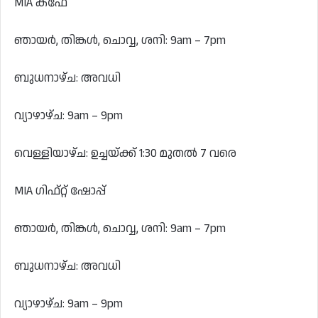
MIA കഫേ
ഞായർ, തിങ്കൾ, ചൊവ്വ, ശനി: 9am – 7pm
ബുധനാഴ്ച: അവധി
വ്യാഴാഴ്ച: 9am – 9pm
വെള്ളിയാഴ്ച: ഉച്ചയ്ക്ക് 1:30 മുതൽ 7 വരെ
MIA ഗിഫ്റ്റ് ഷോപ്പ്
ഞായർ, തിങ്കൾ, ചൊവ്വ, ശനി: 9am – 7pm
ബുധനാഴ്ച: അവധി
വ്യാഴാഴ്ച: 9am – 9pm