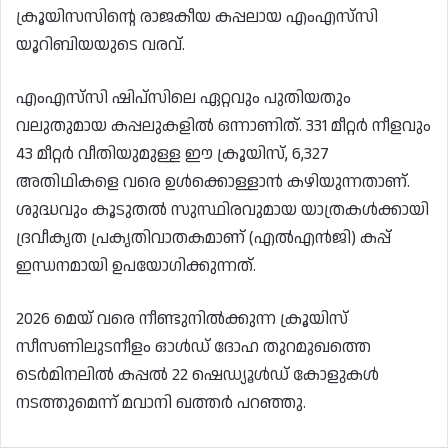
ക്രൂയിസസിന്റെ രാജകീയ കപ്പലായ എംഎസ്‌സി
യൂറിബിയയുടെ വരവ്.
എംഎസ്‌സി ഷിപ്‌സിലെ ഏറ്റവും പുതിയതും
വലുതുമായ കപ്പലുകളിൽ ഒന്നാണിത്. 331 മീറ്റർ നീളവും
43 മീറ്റർ വീതിയുമുള്ള ഈ ക്രൂയിസ്, 6,327
അതിഥികളെ വരെ ഉൾക്കൊള്ളാൻ കഴിയുന്നതാണ്.
ശുദ്ധവും കൂടുതൽ സുസ്ഥിരവുമായ യാത്രകൾക്കായി
ദ്രവീകൃത പ്രകൃതിവാതകമാണ് (എൽഎൻജി) കപ്പ്
ഇന്ധനമായി ഉപയോഗിക്കുന്നത്.
2026 മെയ് വരെ നീണ്ടുനിൽക്കുന്ന ക്രൂയിസ്
സീസണിലുടനീളം ഓൾഡ് ദോഹ തുറമുഖത്തെ
ടെർമിനലിൽ കപ്പൽ 22 ഷെഡ്യൂൾഡ് കോളുകൾ
നടത്തുമെന്ന് മവാനി ഖത്തർ പറഞ്ഞു.