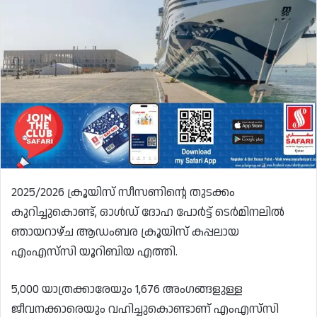
2025/2026 ക്രൂയിസ് സീസണിന്റെ തുടക്കം
കുറിച്ചുകൊണ്ട്, ഓൾഡ് ദോഹ പോർട്ട് ടെർമിനലിൽ
ഞായറാഴ്ച ആഡംബര ക്രൂയിസ് കപ്പലായ
എംഎസ്‌സി യൂറിബിയ എത്തി.
5,000 യാത്രക്കാരേയും 1,676 അംഗങ്ങളുള്ള
ജീവനക്കാരെയും വഹിച്ചുകൊണ്ടാണ് എംഎസ്‌സി