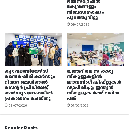
രജിസ്ട്രേഷൻ
കേന്ദ്രങ്ങളും
നിബന്ധനകളും
പുറത്തുവിട്ടു
09/07/2026
ക്യു വളണ്ടിയേഴ്‌സ്
ഖത്തറിലെ സ്വകാര്യ
മെമ്പർഷിപ്പ് കാർഡും
സ്കൂളുകളിൽ
റിയാദ മെഡിക്കൽ
ഈവനിംഗ് ഷിഫ്റ്റുകൾ
സെന്റർ പ്രിവിലേജ്
വ്യാപിപ്പിച്ചു; ഇന്ത്യൻ
കാർഡും ദോഹയിൽ
സ്കൂളുകൾക്ക് വലിയ
പ്രകാശനം ചെയ്തു
പങ്ക്
09/07/2026
07/07/2026
Popular Posts