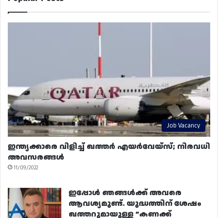
Job Vacancy
ഇന്ത്യക്കാരെ വിളിച്ച് ഖത്തർ എയർവേയ്‌സ്; നിരവധി
അവസരങ്ങൾ
11/09/2022
ഇപ്പോൾ ഞങ്ങൾക്ക് അവരെ
ആവശ്യമുണ്ട്. യുദ്ധത്തിന് ശേഷം
ഖത്തറുമായുള്ള “കണക്ക്