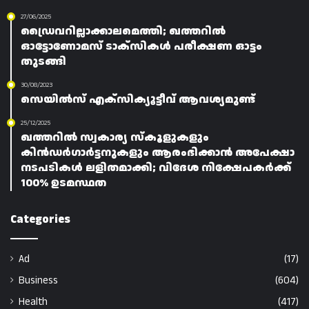
27/06/2025
ഡ്രൈവറില്ലാക്കാലമെത്തി; ഖത്തറിൽ
ഓട്ടോണോമസ് ടാക്സികൾ പരീക്ഷണ ഓട്ടം
തുടങ്ങി
30/08/2023
സെയിൽസ് എക്സിക്യൂട്ടീവ് ആവശ്യമുണ്ട്
25/12/2025
ഖത്തറിൽ സ്വകാര്യ സ്കൂളുകളും
കിൻഡർഗാർട്ടനുകളും ആരംഭിക്കാൻ അപേക്ഷാ
നടപടികൾ ലളിതമാക്കി; വിദേശ നിക്ഷേപകർക്ക്
100% ഉടമസ്ഥത
Categories
Ad
(17)
Business
(604)
Health
(417)