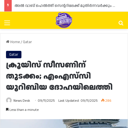
ഖത്തറിൽ വാണിജ്യ പ്രവർത്തനങ്ങളുടെ പുതുക്കൽ: രണ്ടാം ഘട്ടത്തിന് തുടക്കമായി
Menu
Se
Home
/
Qatar
Qatar
ക്രൂയിസ് സീസണിന്
തുടക്കം; എംഎസ്‌സി
യൂറിബിയ ദോഹയിലെത്തി
News Desk
09/11/2025
Last Updated: 09/11/2025
286
Less than a minute