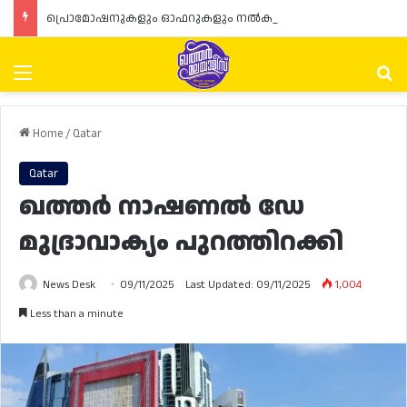
പ്രൊമോഷനുകളും ഓഫറുകളും നൽകുമ്പോൾ ഉപഭോക്താക്കളുടെ അവകാശങ്ങൾ ഉറപ്പാക്കണമെന്ന് ഖത്തർ വാണിജ്യ വ്യവസായ മന്ത്രാലയത്തിന്റെ (MoCI) നിർദ്ദേശം
Menu
Se
Home
/
Qatar
Qatar
ഖത്തർ നാഷണൽ ഡേ
മുദ്രാവാക്യം പുറത്തിറക്കി
News Desk
09/11/2025
Last Updated: 09/11/2025
1,004
Less than a minute