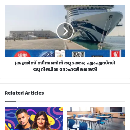
ക്രൂയിസ്
സീസണിന്
തുടക്കം;
എംഎസ്‌സി
യൂറിബിയ
ദോഹയിലെത്തി
ക്രൂയിസ് സീസണിന് തുടക്കം; എംഎസ്‌സി
യൂറിബിയ ദോഹയിലെത്തി
Related Articles