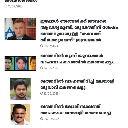
അവസരങ്ങൾ
11/09/2022
ഇപ്പോൾ ഞങ്ങൾക്ക് അവരെ
ആവശ്യമുണ്ട്. യുദ്ധത്തിന് ശേഷം
ഖത്തറുമായുള്ള “കണക്ക്
തീർക്കുമെന്ന്” ഇസ്രയേൽ
02/12/2023
ഖത്തറിൽ മൂന്ന് യുവാക്കൾ
വാഹനാപകടത്തിൽ മരണപ്പെട്ടു
27/03/2022
ഖത്തറിൽ വാഹനമിടിച്ച് മലയാളി
യുവാവ് മരണപ്പെട്ടു
26/06/2022
ഖത്തറിൽ ജോലിസ്ഥലത്ത്
അപകടം: മലയാളി മരണപ്പെട്ടു
04/07/2022