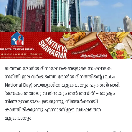
ഖത്തർ ദേശീയ ദിനാഘോഷങ്ങളുടെ സംഘാടക
സമിതി ഈ വർഷത്തെ ദേശീയ ദിനത്തിന്റെ (Qatar
National Day) ഔദ്യോഗിക മുദ്രാവാക്യം പുറത്തിറക്കി.
‘ബെകം തഅലു വ മിൻകും തൻ തസീർ’ – രാഷ്ട്രം
നിങ്ങളോടൊപ്പം ഉയരുന്നു, നിങ്ങൾക്കായി
കാത്തിരിക്കുന്നു എന്നാണ് ഈ വർഷത്തെ
മുദ്രാവാക്യം.