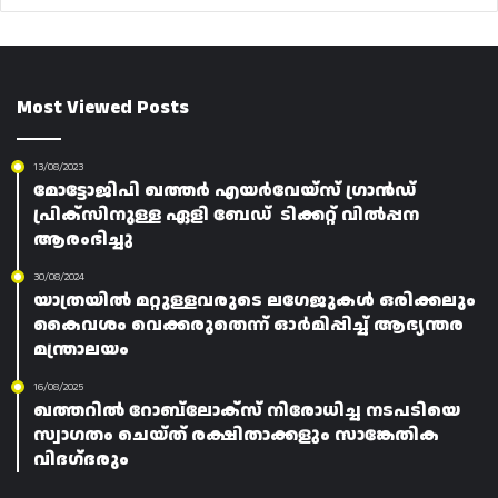
Most Viewed Posts
13/08/2023
മോട്ടോജിപി ഖത്തർ എയർവേയ്‌സ് ഗ്രാൻഡ്
പ്രിക്സിനുള്ള ഏളി ബേഡ് ടിക്കറ്റ് വിൽപ്പന
ആരംഭിച്ചു
30/08/2024
യാത്രയിൽ മറ്റുള്ളവരുടെ ലഗേജുകൾ ഒരിക്കലും
കൈവശം വെക്കരുതെന്ന് ഓർമിപ്പിച്ച് ആഭ്യന്തര
മന്ത്രാലയം
16/08/2025
ഖത്തറിൽ റോബ്‌ലോക്‌സ് നിരോധിച്ച നടപടിയെ
സ്വാഗതം ചെയ്‌ത്‌ രക്ഷിതാക്കളും സാങ്കേതിക
വിദഗ്‌ദരും