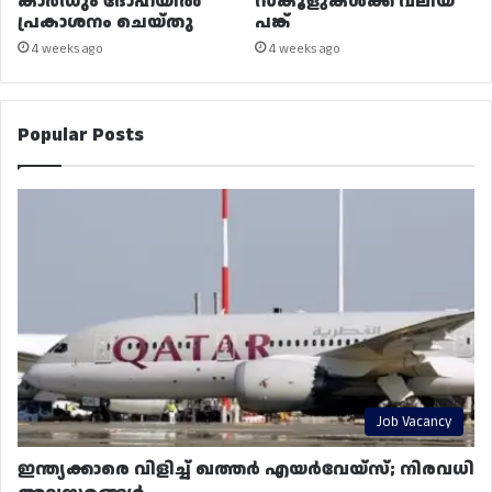
കാർഡും ദോഹയിൽ
സ്കൂളുകൾക്ക് വലിയ
പ്രകാശനം ചെയ്തു
പങ്ക്
4 weeks ago
4 weeks ago
Popular Posts
Job Vacancy
ഇന്ത്യക്കാരെ വിളിച്ച് ഖത്തർ എയർവേയ്‌സ്; നിരവധി