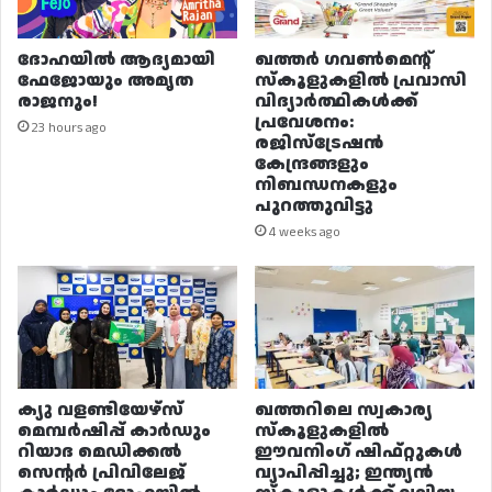
ദോഹയിൽ ആദ്യമായി
ഖത്തർ ഗവൺമെന്റ്
ഫേജോയും അമൃത
സ്കൂളുകളിൽ പ്രവാസി
രാജനും!
വിദ്യാർത്ഥികൾക്ക്
പ്രവേശനം:
23 hours ago
രജിസ്ട്രേഷൻ
കേന്ദ്രങ്ങളും
നിബന്ധനകളും
പുറത്തുവിട്ടു
4 weeks ago
ക്യു വളണ്ടിയേഴ്‌സ്
ഖത്തറിലെ സ്വകാര്യ
മെമ്പർഷിപ്പ് കാർഡും
സ്കൂളുകളിൽ
റിയാദ മെഡിക്കൽ
ഈവനിംഗ് ഷിഫ്റ്റുകൾ
സെന്റർ പ്രിവിലേജ്
വ്യാപിപ്പിച്ചു; ഇന്ത്യൻ