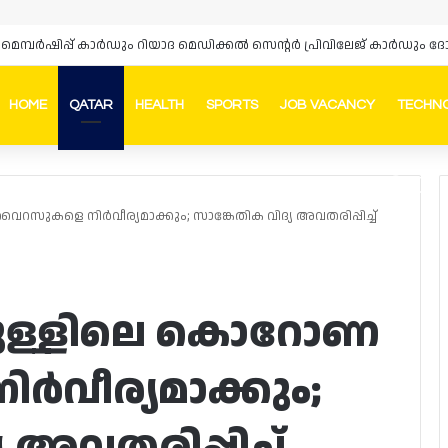
HOME
QATAR
HEALTH
SPORTS
JOB VACANCY
TECHN
Faceb
In
ൈറസുകളെ നിർവീര്യമാക്കും; സാങ്കേതിക വിദ്യ അവതരിപ്പിച്ച്
ിക്കുള്ളിലെ കൊറോണ
വീര്യമാക്കും;
 അവതരിപ്പിച്ച്