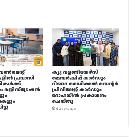
വൺമെന്റ്
ക്യു വളണ്ടിയേഴ്‌സ്
ളിൽ പ്രവാസി
മെമ്പർഷിപ്പ് കാർഡും
ഥികൾക്ക്
റിയാദ മെഡിക്കൽ സെന്റർ
ം: രജിസ്ട്രേഷൻ
പ്രിവിലേജ് കാർഡും
ളും
ദോഹയിൽ പ്രകാശനം
നകളും
ചെയ്തു
ട്ടു
4 weeks ago