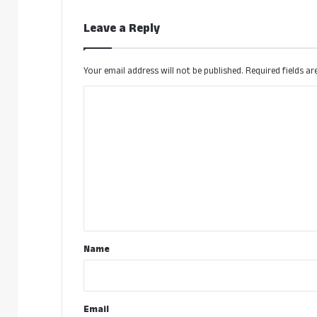
Leave a Reply
Your email address will not be published.
Required fields a
C
o
m
m
e
n
t
*
Name
Email