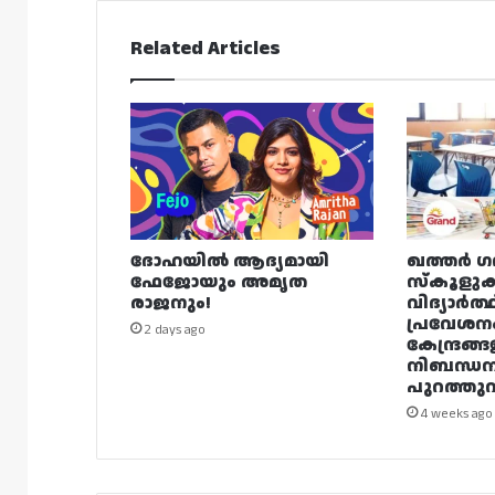
Related Articles
ദോഹയിൽ ആദ്യമായി
ഖത്തർ ഗ
ഫേജോയും അമൃത
സ്കൂളുക
രാജനും!
വിദ്യാർത്
പ്രവേശന
2 days ago
കേന്ദ്രങ്ങ
നിബന്ധ
പുറത്തുവി
4 weeks ago