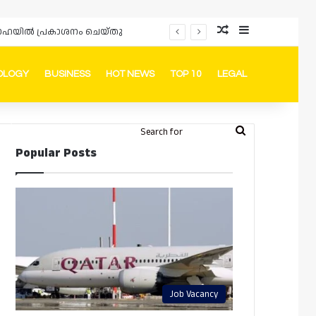
Random Article
Sidebar
പ്രൊമോഷനുകളും ഓഫറുകളും നൽകുമ്പോൾ ഉപഭോക്താക്കളുടെ അവകാശങ്ങൾ ഉറപ്പാക്കണമെന്ന് ഖത്തർ വാണിജ്യ വ്യവസായ മന്ത്രാലയത്തിന്റെ (MoCI) നിർദ്ദേശം
OLOGY
BUSINESS
HOT NEWS
TOP 10
LEGAL
ook
stagram
Telegram
Whatsapp
Random Article
Switch skin
Search
Login
Popular Posts
for
Job Vacancy