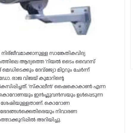
നിര്ജീവമാക്കാനുള്ള സാങ്കേതികവിദ്യ
ലോകത്തിലെ ആദ്യത്തെ ‘റിയൽ ടൈം വൈറസ്
െക്കും ദേവ്‌ജ്യോ മിറ്ററും ചേർന്ന്
 ഡോ. രാജ വിജയ് കുമാറിന്റെ
യ വികസിപ്പിച്ചത്. ‘സ്കാലീൻ’ ഷൈകൊകാൺ എന്ന
തെ കൊറോണയും ഇൻഫ്ലുവൻസയും ഉൾപ്പെടുന്ന
ാൻ ശേഷിയുള്ളതാണ്. കൊറോണ
ഭേദങ്ങൾക്കെതിരെയും നിവാരണ
ാക്കുറിപ്പിൽ അറിയിച്ചു.