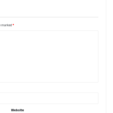
re marked
*
Website