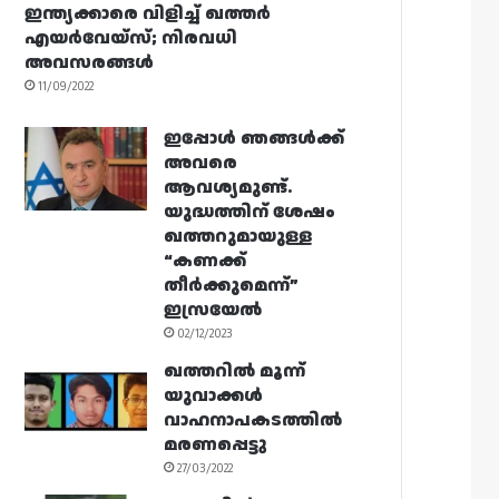
ഇന്ത്യക്കാരെ വിളിച്ച് ഖത്തർ
എയർവേയ്‌സ്; നിരവധി
അവസരങ്ങൾ
11/09/2022
ഇപ്പോൾ ഞങ്ങൾക്ക്
അവരെ
ആവശ്യമുണ്ട്.
യുദ്ധത്തിന് ശേഷം
ഖത്തറുമായുള്ള
“കണക്ക്
തീർക്കുമെന്ന്”
ഇസ്രയേൽ
02/12/2023
ഖത്തറിൽ മൂന്ന്
യുവാക്കൾ
വാഹനാപകടത്തിൽ
മരണപ്പെട്ടു
27/03/2022