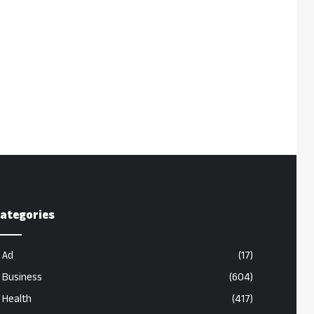
ategories
Ad
(17)
Business
(604)
Health
(417)