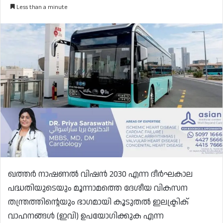
Less than a minute
ഖത്തർ നാഷണൽ വിഷൻ 2030 എന്ന ദീർഘകാല
പദ്ധതിയുടെയും മൂന്നാമത്തെ ദേശീയ വികസന
തന്ത്രത്തിന്റെയും ഭാഗമായി കൂടുതൽ ഇലക്ട്രിക്
വാഹനങ്ങൾ (ഇവി) ഉപയോഗിക്കുക എന്ന