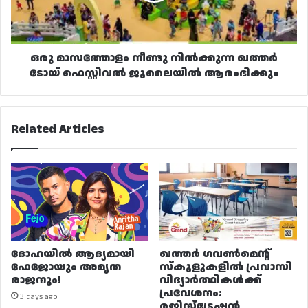
ഫെസ്റ്റിവൽ
ജൂലൈയിൽ
ആരംഭിക്കും
ഒരു മാസത്തോളം നീണ്ടു നിൽക്കുന്ന ഖത്തർ
ടോയ് ഫെസ്റ്റിവൽ ജൂലൈയിൽ ആരംഭിക്കും
Related Articles
ദോഹയിൽ ആദ്യമായി
ഖത്തർ ഗവൺമെന്റ്
ഫേജോയും അമൃത
സ്കൂളുകളിൽ പ്രവാസി
രാജനും!
വിദ്യാർത്ഥികൾക്ക്
പ്രവേശനം:
3 days ago
രജിസ്ട്രേഷൻ