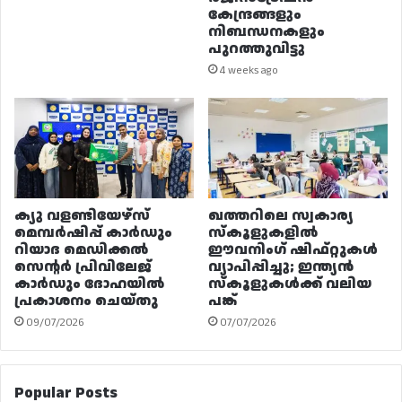
കേന്ദ്രങ്ങളും
നിബന്ധനകളും
പുറത്തുവിട്ടു
4 weeks ago
ക്യു വളണ്ടിയേഴ്‌സ്
ഖത്തറിലെ സ്വകാര്യ
മെമ്പർഷിപ്പ് കാർഡും
സ്കൂളുകളിൽ
റിയാദ മെഡിക്കൽ
ഈവനിംഗ് ഷിഫ്റ്റുകൾ
സെന്റർ പ്രിവിലേജ്
വ്യാപിപ്പിച്ചു; ഇന്ത്യൻ
കാർഡും ദോഹയിൽ
സ്കൂളുകൾക്ക് വലിയ
പ്രകാശനം ചെയ്തു
പങ്ക്
09/07/2026
07/07/2026
Popular Posts