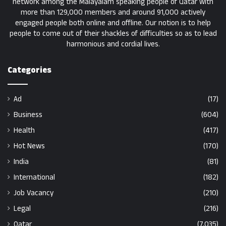
network among the Malayalam speaking people of Qatar with
more than 129,000 members and around 91,000 actively
engaged people both online and offline. Our notion is to help
people to come out of their shackles of difficulties so as to lead
harmonious and cordial lives.
Categories
Ad
(17)
Business
(604)
Health
(417)
Hot News
(170)
India
(81)
International
(182)
Job Vacancy
(210)
Legal
(216)
Qatar
(7,035)