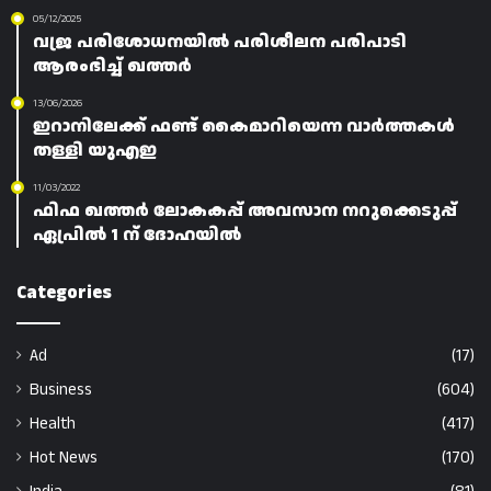
05/12/2025
വജ്ര പരിശോധനയിൽ പരിശീലന പരിപാടി
ആരംഭിച്ച് ഖത്തർ
13/06/2026
ഇറാനിലേക്ക് ഫണ്ട് കൈമാറിയെന്ന വാർത്തകൾ
തള്ളി യുഎഇ
11/03/2022
ഫിഫ ഖത്തർ ലോകകപ്പ് അവസാന നറുക്കെടുപ്പ്
ഏപ്രിൽ 1 ന് ദോഹയിൽ
Categories
Ad
(17)
Business
(604)
Health
(417)
Hot News
(170)