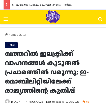
പ്രൊമോഷനുകളും ഓഫറുകളും നൽകുമ്പോൾ ഉപഭോക്താക്കളുടെ അവകാശങ്ങൾ ഉറപ്പാക്കണമെന്ന് ഖത്തർ വാണിജ്യ വ്യവസായ മന്ത്രാലയത്തിന്റെ (MoCI) നിർദ്ദേശം
Menu
Se
Home
/
Qatar
Qatar
ഖത്തറിൽ ഇലക്ട്രിക്ക്
വാഹനങ്ങൾ കൂടുതൽ
പ്രചാരത്തിൽ വരുന്നു; ഇ-
മൊബിലിറ്റിയിലേക്ക്
രാജ്യത്തിന്റെ കുതിപ്പ്
BILAL KT
19/06/2025
Last Updated: 19/06/2025
481