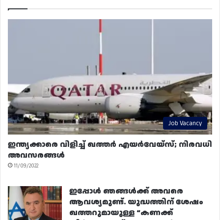
Job Vacancy
ഇന്ത്യക്കാരെ വിളിച്ച് ഖത്തർ എയർവേയ്‌സ്; നിരവധി
അവസരങ്ങൾ
11/09/2022
ഇപ്പോൾ ഞങ്ങൾക്ക് അവരെ
ആവശ്യമുണ്ട്. യുദ്ധത്തിന് ശേഷം
ഖത്തറുമായുള്ള “കണക്ക്