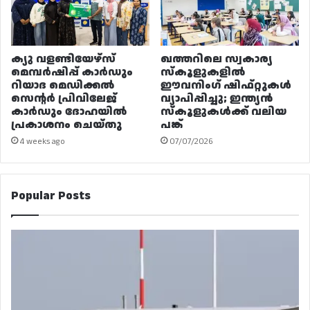
ക്യു വളണ്ടിയേഴ്‌സ്
ഖത്തറിലെ സ്വകാര്യ
മെമ്പർഷിപ്പ് കാർഡും
സ്കൂളുകളിൽ
റിയാദ മെഡിക്കൽ
ഈവനിംഗ് ഷിഫ്റ്റുകൾ
സെന്റർ പ്രിവിലേജ്
വ്യാപിപ്പിച്ചു; ഇന്ത്യൻ
കാർഡും ദോഹയിൽ
സ്കൂളുകൾക്ക് വലിയ
പ്രകാശനം ചെയ്തു
പങ്ക്
4 weeks ago
07/07/2026
Popular Posts