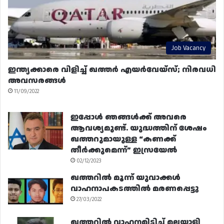
Job Vacancy
ഇന്ത്യക്കാരെ വിളിച്ച് ഖത്തർ എയർവേയ്‌സ്; നിരവധി
അവസരങ്ങൾ
11/09/2022
ഇപ്പോൾ ഞങ്ങൾക്ക് അവരെ
ആവശ്യമുണ്ട്. യുദ്ധത്തിന് ശേഷം
ഖത്തറുമായുള്ള “കണക്ക്
തീർക്കുമെന്ന്” ഇസ്രയേൽ
02/12/2023
ഖത്തറിൽ മൂന്ന് യുവാക്കൾ
വാഹനാപകടത്തിൽ മരണപ്പെട്ടു
27/03/2022
ഖത്തറിൽ വാഹനമിടിച്ച് മലയാളി