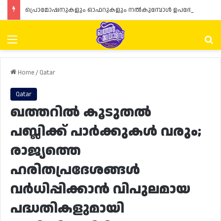
പ്രൊമോഷനുകളും ഓഫറുകളും നൽകുമ്പോൾ ഉപഭോക്താക്കളുടെ അവകാശങ്ങൾ ഉറപ്പാക്കണമെന്ന് ഖത്തർ വാണിജ്യ വ്യവസായ മന്ത്രാലയത്തിന്റെ (MoCI) നിർദ്ദേശം
Menu
Se
Home
/
Qatar
Qatar
ഖത്തറിൽ കൂടുതൽ
പബ്ലിക്ക് പാർക്കുകൾ വരും;
രാജ്യത്തെ
ഹരിതപ്രദേശങ്ങൾ
വർധിപ്പിക്കാൻ വിപുലമായ
പദ്ധതികളുമായി