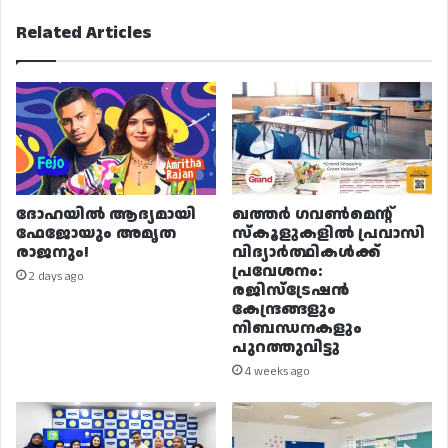
Related Articles
ദോഹയിൽ ആദ്യമായി
ഖത്തർ ഗവൺമെന്റ്
ഫേജോയും അമൃത
സ്കൂളുകളിൽ പ്രവാസി
രാജനും!
വിദ്യാർത്ഥികൾക്ക്
പ്രവേശനം:
2 days ago
രജിസ്ട്രേഷൻ
കേന്ദ്രങ്ങളും
നിബന്ധനകളും
പുറത്തുവിട്ടു
4 weeks ago