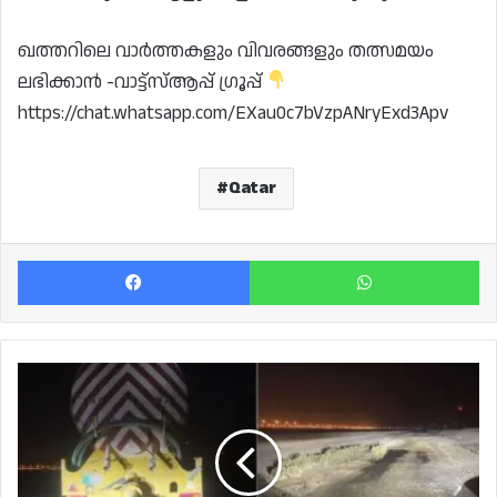
ഖത്തറിലെ വാർത്തകളും വിവരങ്ങളും തത്സമയം
ലഭിക്കാൻ -വാട്ട്സ്ആപ്പ് ഗ്രൂപ്പ്
https://chat.whatsapp.com/EXau0c7bVzpANryExd3Apv
Qatar
Facebook
Wh
അനധികൃതമായി
മാലിന്യം
നിക്ഷേപിച്ച
വ്യക്തിയെ
പിടികൂടി;
നിയമനടപടി