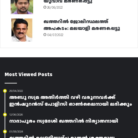
യുവാവ് മരണപ്പെട്ടു
26/06/2022
ഖത്തറിൽ ജോലിസ്ഥലത്ത്
അപകടം: മലയാളി മരണപ്പെട്ടു
04/07/2022
Most Viewed Posts
29/04/2022
അബു സമ്ര അതിർത്തി വഴി വരുന്നവർക്ക്
ഇൻഷുറൻസ് പോളിസി ഓൺലൈനായി ലഭിക്കും
12/06/2026
നാദാപുരം സ്വദേശി ഖത്തറിൽ നിര്യാതനായി
01/08/2024