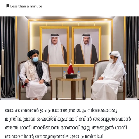
Less than a minute
ദോഹ: ഖത്തർ ഉപപ്രധാനമന്ത്രിയും വിദേശകാര്യ
മന്ത്രിയുമായ ഷെയ്ഖ് മുഹമ്മദ് ബിൻ അബ്ദുൾറഹ്മാൻ
അൽ ഥാനി താലിബാൻ നേതാവ് മുല്ല അബ്ദുൽ ഗാനി
ബരാദറിന്റെ നേതൃത്വത്തിലുള്ള പ്രതിനിധി