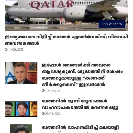
Job Vacancy
ഇന്ത്യക്കാരെ വിളിച്ച് ഖത്തർ എയർവേയ്‌സ്; നിരവധി
അവസരങ്ങൾ
11/09/2022
ഇപ്പോൾ ഞങ്ങൾക്ക് അവരെ
ആവശ്യമുണ്ട്. യുദ്ധത്തിന് ശേഷം
ഖത്തറുമായുള്ള “കണക്ക്
തീർക്കുമെന്ന്” ഇസ്രയേൽ
02/12/2023
ഖത്തറിൽ മൂന്ന് യുവാക്കൾ
വാഹനാപകടത്തിൽ മരണപ്പെട്ടു
27/03/2022
ഖത്തറിൽ വാഹനമിടിച്ച് മലയാളി