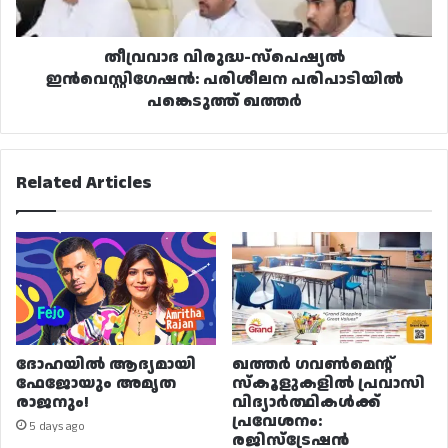
ഖത്തർ
തീവ്രവാദ വിരുദ്ധ-സ്‌പെഷ്യൽ
ഇൻവെസ്റ്റിഗേഷൻ: പരിശീലന പരിപാടിയിൽ
പങ്കെടുത്ത് ഖത്തർ
Related Articles
ദോഹയിൽ ആദ്യമായി
ഖത്തർ ഗവൺമെന്റ്
ഫേജോയും അമൃത
സ്കൂളുകളിൽ പ്രവാസി
രാജനും!
വിദ്യാർത്ഥികൾക്ക്
പ്രവേശനം:
5 days ago
രജിസ്ട്രേഷൻ