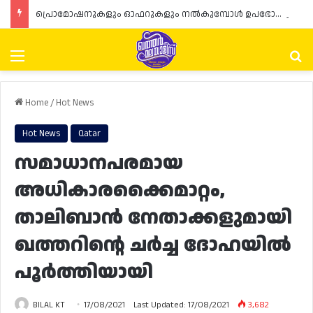
പ്രൊമോഷനുകളും ഓഫറുകളും നൽകുമ്പോൾ ഉപഭോക്താക്കളുടെ അവകാശങ്ങൾ ഉറപ്പാക്കണമെന്ന് ഖത്തർ വാണിജ്യ വ്യവസായ മന്ത്രാലയത്തിന്റെ (MoCI) നിർദ്ദേശം
Menu
Se
Home
/
Hot News
Hot News
Qatar
സമാധാനപരമായ
അധികാരക്കൈമാറ്റം,
താലിബാൻ നേതാക്കളുമായി
ഖത്തറിന്റെ ചർച്ച ദോഹയിൽ
പൂർത്തിയായി
BILAL KT
17/08/2021
Last Updated: 17/08/2021
3,682