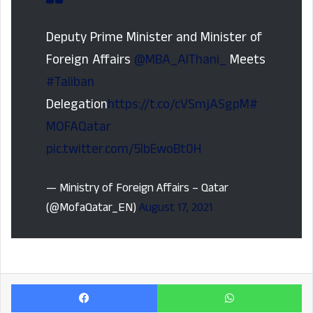
Deputy Prime Minister and Minister of
Foreign Affairs
@MBA_AlThani_
Meets
#Taliban
Delegation
https://t.co/cVSmjASgpM
#
MOFAQatar
pic.twitter.com/5IbEwoBt0H
— Ministry of Foreign Affairs – Qatar
(@MofaQatar_EN)
August 17, 2021
Facebook
Wh