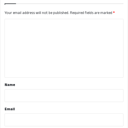
Your email address will not be published.
Required fields are marked
*
C
o
m
m
e
n
t
*
Name
Email