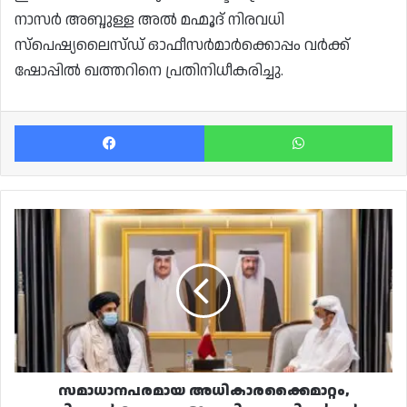
നാസർ അബ്ദുള്ള അൽ മഹ്മൂദ് നിരവധി
സ്പെഷ്യലൈസ്ഡ് ഓഫീസർമാർക്കൊപ്പം വർക്ക്
ഷോപ്പിൽ ഖത്തറിനെ പ്രതിനിധീകരിച്ചു.
Facebook
Wh
സമാധാനപരമായ
അധികാരക്കൈമാറ്റം,
താലിബാൻ
നേതാക്കളുമായി
ഖത്തറിന്റെ
ചർച്ച
ദോഹയിൽ
പൂർത്തിയായി
സമാധാനപരമായ അധികാരക്കൈമാറ്റം,