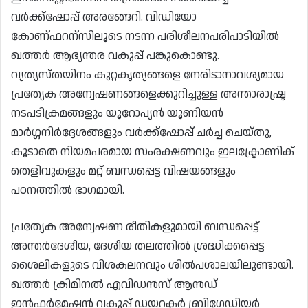
വർക്ക്‌ഷോപ്പ് അരങ്ങേറി. വിഡിയോ
കോണ്ഫറന്സിലൂടെ നടന്ന പരിശീലനപരിപാടിയിൽ
ഖത്തർ ആഭ്യന്തര വകുപ്പ് പങ്കുകൊണ്ടു.
വ്യത്യസ്തയിനം കുറ്റകൃത്യങ്ങളെ നേരിടാനാവശ്യമായ
പ്രത്യേക അന്വേഷണങ്ങളെക്കുറിച്ചുള്ള അന്താരാഷ്ട്ര
നടപടിക്രമങ്ങളും യൂറോപ്യൻ യൂണിയൻ
മാർഗ്ഗനിർദ്ദേശങ്ങളും വർക്ക്ഷോപ്പ് ചർച്ച ചെയ്തു,
കൂടാതെ നിയമപരമായ സംരക്ഷണവും ഇലക്ട്രോണിക്
തെളിവുകളും മറ്റ് ബന്ധപ്പെട്ട വിഷയങ്ങളും
പഠനത്തിൽ ഭാഗമായി.
പ്രത്യേക അന്വേഷണ രീതികളുമായി ബന്ധപ്പെട്ട്
അന്തർദേശീയ, ദേശീയ തലത്തിൽ ശ്രദ്ധിക്കപ്പെട്ട
ശൈലികളുടെ വിശകലനവും ശിൽപശാലയിലുണ്ടായി.
ഖത്തർ ക്രിമിനൽ എവിഡൻസ് ആൻഡ്
ഇൻഫർമേഷൻ വകുപ്പ് ഡയറക്ടർ ബ്രിഗേഡിയർ