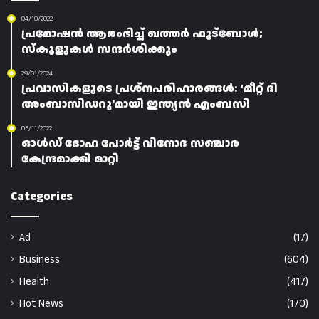
04/10/2022
പ്രമോഷൻ ആരംഭിച്ച് ഖത്തർ ഫുട്‌ബോൾ;
സ്‌കൂളുകൾ സന്ദർശിക്കും
29/01/2024
പ്രവാസികളുടെ പ്രശ്നപരിഹാരങ്ങൾ: ‘മീറ്റ് ദി
അംബാസിഡറു’മായി ഇന്ത്യൻ എംബസി
03/11/2022
ഓൾഡ് ദോഹ പോർട്ട് വിനോദ സഞ്ചാര
കേന്ദ്രമാക്കി മാറ്റി
Categories
Ad
(17)
Business
(604)
Health
(417)
Hot News
(170)