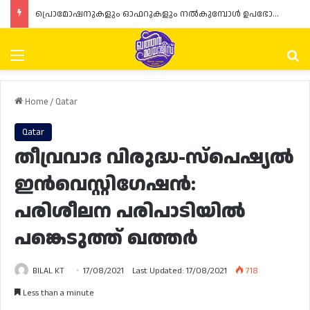
പ്രൊമോഷനുകളും ഓഫറുകളും നൽകുമ്പോൾ ഉപഭോക്താക്കളുടെ അവകാശങ്ങൾ ഉറപ്പാക്കണമെന്ന് ഖത്തർ വാണിജ്യ വ്യവസായ മന്ത്രാലയത്തിന്റെ (MoCI) നിർദ്ദേശം
Menu
Se
Home
/
Qatar
Qatar
തീവ്രവാദ വിരുദ്ധ-സ്‌പെഷ്യൽ
ഇൻവെസ്റ്റിഗേഷൻ:
പരിശീലന പരിപാടിയിൽ
പങ്കെടുത്ത് ഖത്തർ
BILAL KT
17/08/2021
Last Updated: 17/08/2021
718
Less than a minute