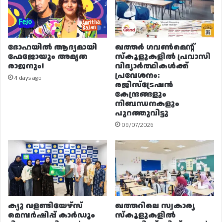
ദോഹയിൽ ആദ്യമായി
ഖത്തർ ഗവൺമെന്റ്
ഫേജോയും അമൃത
സ്കൂളുകളിൽ പ്രവാസി
രാജനും!
വിദ്യാർത്ഥികൾക്ക്
പ്രവേശനം:
4 days ago
രജിസ്ട്രേഷൻ
കേന്ദ്രങ്ങളും
നിബന്ധനകളും
പുറത്തുവിട്ടു
09/07/2026
ക്യു വളണ്ടിയേഴ്‌സ്
ഖത്തറിലെ സ്വകാര്യ
മെമ്പർഷിപ്പ് കാർഡും
സ്കൂളുകളിൽ