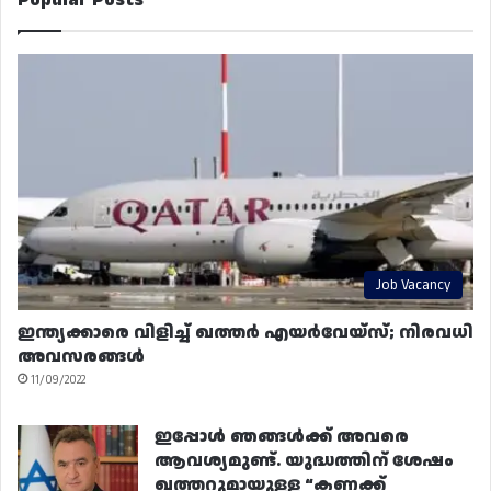
Job Vacancy
ഇന്ത്യക്കാരെ വിളിച്ച് ഖത്തർ എയർവേയ്‌സ്; നിരവധി
അവസരങ്ങൾ
11/09/2022
ഇപ്പോൾ ഞങ്ങൾക്ക് അവരെ
ആവശ്യമുണ്ട്. യുദ്ധത്തിന് ശേഷം
ഖത്തറുമായുള്ള “കണക്ക്