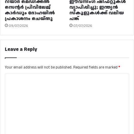
റിയാദ മെഡിക്കൽ
ഈവനിംഗ് ഷിഫ്റ്റുകൾ
സെന്റർ പ്രിവിലേജ്
വ്യാപിപ്പിച്ചു; ഇന്ത്യൻ
കാർഡും ദോഹയിൽ
സ്കൂളുകൾക്ക് വലിയ
പ്രകാശനം ചെയ്തു
പങ്ക്
09/07/2026
07/07/2026
Leave a Reply
Your email address will not be published.
Required fields are marked
*
C
o
m
m
e
n
t