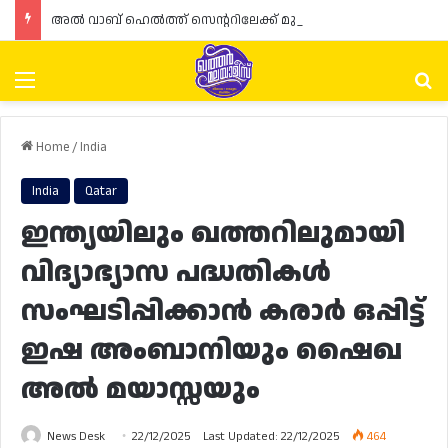
അൽ വാബ് ഹെൽത്ത് സെന്ററിലേക്ക് മുതിർന്നവർക്കും കുട്ടികൾക്കുമായുള്ള 24 മണിക്കൂർ അടിയന്തര ചികിത്സാ സേവനങ്ങൾ PHCC വ്യാപിപ്പിച്ചു
Menu
Se
Home
/
India
India
Qatar
ഇന്ത്യയിലും ഖത്തറിലുമായി
വിദ്യാഭ്യാസ പദ്ധതികൾ
സംഘടിപ്പിക്കാൻ കരാർ ഒപ്പിട്ട്
ഇഷ അംബാനിയും ഷൈഖ
അൽ മയാസ്സയും
News Desk
22/12/2025
Last Updated: 22/12/2025
464