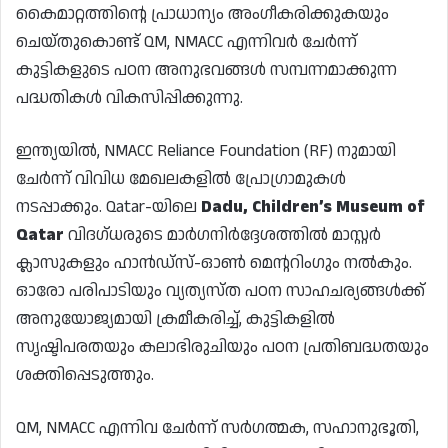
കൈമാറ്റത്തിന്റെ പ്രാധാന്യം അംഗീകരിക്കുകയും
ചെയ്തുകൊണ്ട് QM, NMACC എന്നിവർ ചേർന്ന്
കുട്ടികളുടെ പഠന അനുഭവങ്ങൾ സമ്പന്നമാക്കുന്ന
പദ്ധതികൾ വികസിപ്പിക്കുന്നു.
ഇന്ത്യയിൽ, NMACC Reliance Foundation (RF) നുമായി
ചേർന്ന് വിവിധ മേഖലകളിൽ പ്രോഗ്രാമുകൾ
നടപ്പാക്കും. Qatar-യിലെ
Dadu, Children’s Museum of
Qatar
വിദഗ്ധരുടെ മാർഗനിർദ്ദേശത്തിൽ മാസ്റ്റർ
ക്ലാസുകളും ഹാൻഡ്‌സ്-ഓൺ മെന്ററിംഗും നൽകും.
ഓരോ പരിപാടിയും വ്യത്യസ്ത പഠന സാഹചര്യങ്ങൾക്ക്
അനുയോജ്യമായി ക്രമീകരിച്ച്, കുട്ടികളിൽ
സൃഷ്ടിപരതയും കലാഭിരുചിയും പഠന പ്രതിബദ്ധതയും
ശക്തിപ്പെടുത്തും.
QM, NMACC എന്നിവ ചേർന്ന് സർഗത്മക, സഹാനുഭൂതി,