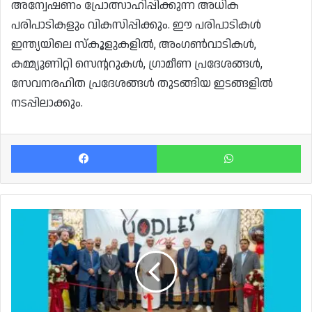
അന്വേഷണം പ്രോത്സാഹിപ്പിക്കുന്ന അധിക
പരിപാടികളും വികസിപ്പിക്കും. ഈ പരിപാടികൾ
ഇന്ത്യയിലെ സ്കൂളുകളിൽ, അംഗൺവാടികൾ,
കമ്മ്യൂണിറ്റി സെന്ററുകൾ, ഗ്രാമീണ പ്രദേശങ്ങൾ,
സേവനരഹിത പ്രദേശങ്ങൾ തുടങ്ങിയ ഇടങ്ങളിൽ
നടപ്പിലാക്കും.
Facebook
Wh
ഫ്യൂഷൻ
ഫാസ്റ്റ്
റസ്റ്ററന്റ്
"ഊഡിൽസ്
വോക്"
ഖത്തറിലേക്കും;
സിറ്റി