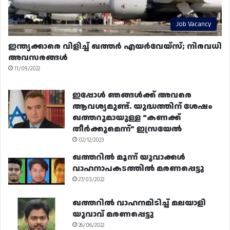
Job Vacancy
ഇന്ത്യക്കാരെ വിളിച്ച് ഖത്തർ എയർവേയ്‌സ്; നിരവധി
അവസരങ്ങൾ
11/09/2022
ഇപ്പോൾ ഞങ്ങൾക്ക് അവരെ
ആവശ്യമുണ്ട്. യുദ്ധത്തിന് ശേഷം
ഖത്തറുമായുള്ള “കണക്ക്
തീർക്കുമെന്ന്” ഇസ്രയേൽ
02/12/2023
ഖത്തറിൽ മൂന്ന് യുവാക്കൾ
വാഹനാപകടത്തിൽ മരണപ്പെട്ടു
27/03/2022
ഖത്തറിൽ വാഹനമിടിച്ച് മലയാളി
യുവാവ് മരണപ്പെട്ടു
26/06/2022