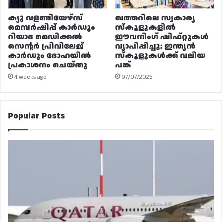
ക്യു വളണ്ടിയേഴ്‌സ്
ഖത്തറിലെ സ്വകാര്യ
മെമ്പർഷിപ്പ് കാർഡും
സ്കൂളുകളിൽ
റിയാദ മെഡിക്കൽ
ഈവനിംഗ് ഷിഫ്റ്റുകൾ
സെന്റർ പ്രിവിലേജ്
വ്യാപിപ്പിച്ചു; ഇന്ത്യൻ
കാർഡും ദോഹയിൽ
സ്കൂളുകൾക്ക് വലിയ
പ്രകാശനം ചെയ്തു
പങ്ക്
4 weeks ago
07/07/2026
Popular Posts