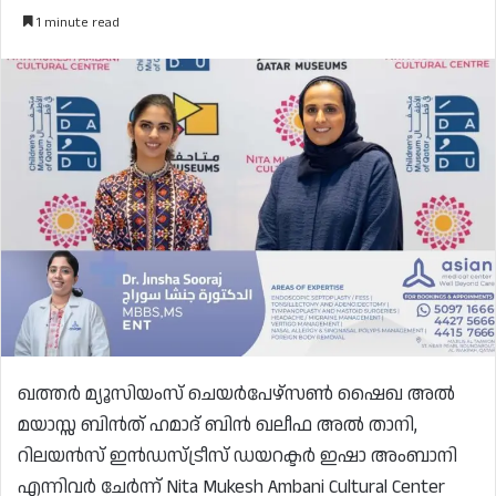
1 minute read
ഖത്തർ മ്യൂസിയംസ് ചെയർപേഴ്സൺ ഷൈഖ അൽ
മയാസ്സ ബിൻത് ഹമാദ് ബിൻ ഖലീഫ അൽ താനി,
റിലയൻസ് ഇൻഡസ്ട്രീസ് ഡയറക്ടർ ഇഷാ അംബാനി
എന്നിവർ ചേർന്ന് Nita Mukesh Ambani Cultural Center