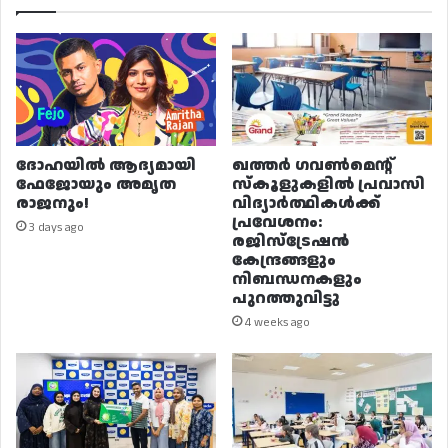
ദോഹയിൽ ആദ്യമായി
ഖത്തർ ഗവൺമെന്റ്
ഫേജോയും അമൃത
സ്കൂളുകളിൽ പ്രവാസി
രാജനും!
വിദ്യാർത്ഥികൾക്ക്
പ്രവേശനം:
3 days ago
രജിസ്ട്രേഷൻ
കേന്ദ്രങ്ങളും
നിബന്ധനകളും
പുറത്തുവിട്ടു
4 weeks ago