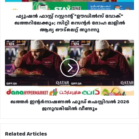
സെന്റർ
ദോഹ
മാളിൽ
ഫ്യൂഷൻ ഫാസ്റ്റ് റസ്റ്ററന്റ് "ഊഡിൽസ് വോക്"
ആദ്യ
ഖത്തറിലേക്കും; സിറ്റി സെന്റർ ദോഹ മാളിൽ
ഔട്ലെറ്റ്
ആദ്യ ഔട്ലെറ്റ് തുറന്നു
തുറന്നു
ഖത്തർ
ഇന്റർനാഷണൽ
ഫുഡ്
ഫെസ്റ്റിവൽ
2026
ജനുവരിയിൽ
വീണ്ടും
ഖത്തർ ഇന്റർനാഷണൽ ഫുഡ് ഫെസ്റ്റിവൽ 2026
ജനുവരിയിൽ വീണ്ടും
Related Articles