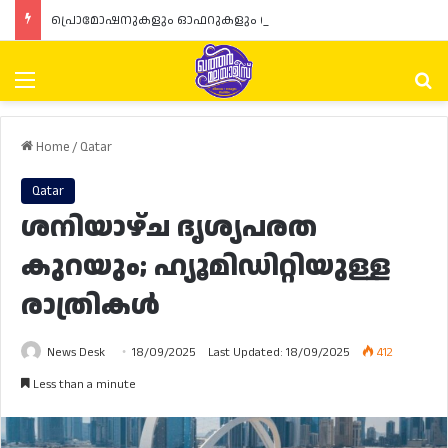
പ്രൊമോഷനുകളും ഓഫറുകളും നൽകുമ്പോൾ ഉപഭോക്താക്കളുടെ അവകാശങ്ങൾ ഉറപ്പാക്കണമെന്ന് ഖത്തർ വാണിജ്യ വ്യവസായ മന്ത്രാലയത്തിന്റെ (MoCI) നിർദ്ദേശം
Menu
Se
Home
/
Qatar
Qatar
ശനിയാഴ്ച ദൃശ്യപരത
കുറയും; ഹ്യൂമിഡിറ്റിയുള്ള
രാത്രികൾ
News Desk
18/09/2025
Last Updated: 18/09/2025
412
Less than a minute