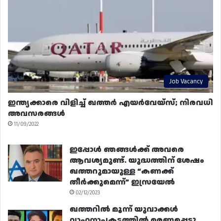
Job Vacancy
ഇന്ത്യക്കാരെ വിളിച്ച് ഖത്തർ എയർവേയ്‌സ്; നിരവധി
അവസരങ്ങൾ
11/09/2022
ഇപ്പോൾ ഞങ്ങൾക്ക് അവരെ
ആവശ്യമുണ്ട്. യുദ്ധത്തിന് ശേഷം
ഖത്തറുമായുള്ള “കണക്ക്
തീർക്കുമെന്ന്” ഇസ്രയേൽ
02/12/2023
ഖത്തറിൽ മൂന്ന് യുവാക്കൾ
വാഹനാപകടത്തിൽ മരണപ്പെട്ടു