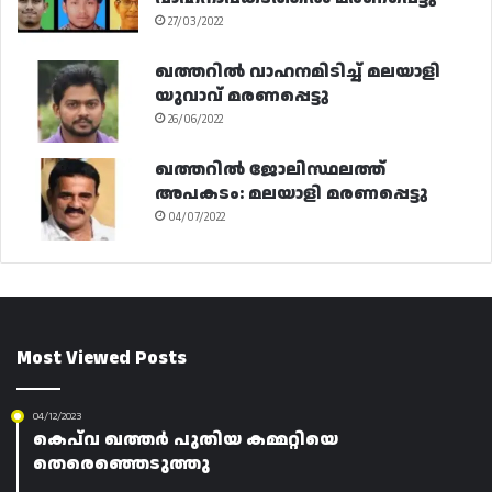
27/03/2022
ഖത്തറിൽ വാഹനമിടിച്ച് മലയാളി
യുവാവ് മരണപ്പെട്ടു
26/06/2022
ഖത്തറിൽ ജോലിസ്ഥലത്ത്
അപകടം: മലയാളി മരണപ്പെട്ടു
04/07/2022
Most Viewed Posts
04/12/2023
കെപ്‌വ ഖത്തർ പുതിയ കമ്മറ്റിയെ
തെരെഞ്ഞെടുത്തു