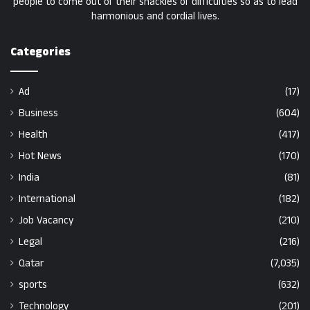
people to come out of their shackles of difficulties so as to lead
harmonious and cordial lives.
Categories
Ad
(17)
Business
(604)
Health
(417)
Hot News
(170)
India
(81)
International
(182)
Job Vacancy
(210)
Legal
(216)
Qatar
(7,035)
sports
(632)
Technology
(201)