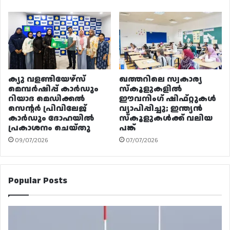
ക്യു വളണ്ടിയേഴ്‌സ്
ഖത്തറിലെ സ്വകാര്യ
മെമ്പർഷിപ്പ് കാർഡും
സ്കൂളുകളിൽ
റിയാദ മെഡിക്കൽ
ഈവനിംഗ് ഷിഫ്റ്റുകൾ
സെന്റർ പ്രിവിലേജ്
വ്യാപിപ്പിച്ചു; ഇന്ത്യൻ
കാർഡും ദോഹയിൽ
സ്കൂളുകൾക്ക് വലിയ
പ്രകാശനം ചെയ്തു
പങ്ക്
09/07/2026
07/07/2026
Popular Posts