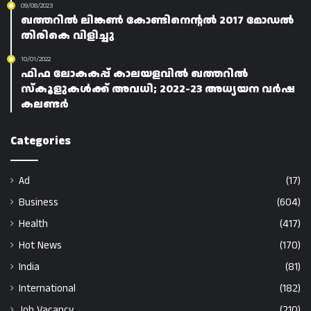
09/08/2023
ഖത്തറിൽ ലിങ്കൺ കോണ്ടിനെന്റൽ 2017 മോഡൽ
തിരികെ വിളിച്ചു
10/01/2022
ഫിഫ ലോകകപ്പ് കാലയളവിൽ ഖത്തറിൽ
സ്‌കൂളുകൾക്ക് അവധി; 2022-23 അധ്യയന വർഷ
കലണ്ടർ
Categories
Ad
(17)
Business
(604)
Health
(417)
Hot News
(170)
India
(81)
International
(182)
Job Vacancy
(210)