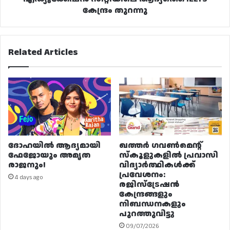
കേന്ദ്രം തുറന്നു
Related Articles
ദോഹയിൽ ആദ്യമായി
ഖത്തർ ഗവൺമെന്റ്
ഫേജോയും അമൃത
സ്കൂളുകളിൽ പ്രവാസി
രാജനും!
വിദ്യാർത്ഥികൾക്ക്
പ്രവേശനം:
4 days ago
രജിസ്ട്രേഷൻ
കേന്ദ്രങ്ങളും
നിബന്ധനകളും
പുറത്തുവിട്ടു
09/07/2026