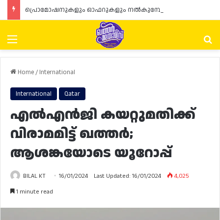
പ്രൊമോഷനുകളും ഓഫറുകളും നൽകുമ്പോൾ ഉപഭോക്താക്കളുടെ അവകാശങ്ങൾ ഉറപ്പാക്കണമെന്ന് ഖത്തർ വാണിജ്യ വ്യവസായ മന്ത്രാലയത്തിന്റെ (MoCI) നിർദ്ദേശം
Menu
Se
Home
/
International
International
Qatar
എൽഎൻജി കയറ്റുമതിക്ക്
വിരാമമിട്ട് ഖത്തർ;
ആശങ്കയോടെ യൂറോപ്പ്
BILAL KT
16/01/2024
Last Updated: 16/01/2024
4,025
1 minute read