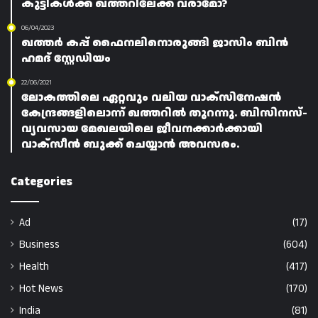
കുട്ടികൾക്ക് ഖത്തറിലേക്ക് വരാമോ?
06/04/2023
ഖത്തർ കപ്പ് ഫൈനലിനൊരുങ്ങി ജാസിം ബിൻ
ഹമദ് സ്റ്റേഡിയം
22/06/2021
ലോകത്തിലെ ഏറ്റവും വലിയ വാക്സിനേഷൻ
കേന്ദ്രങ്ങളിലൊന്ന് ഖത്തറിൽ തുറന്നു. ബിസിനസ്-
വ്യവസായ മേഖലയിലെ ജീവനക്കാർക്കായി
വാക്സീൻ ബുക്ക് ചെയ്യാൻ അവസരം.
Categories
Ad
(17)
Business
(604)
Health
(417)
Hot News
(170)
India
(81)