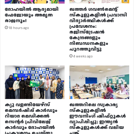
ദോഹയിൽ ആദ്യമായി
ഖത്തർ ഗവൺമെന്റ്
ഫേജോയും അമൃത
സ്കൂളുകളിൽ പ്രവാസി
രാജനും!
വിദ്യാർത്ഥികൾക്ക്
പ്രവേശനം:
18 hours ago
രജിസ്ട്രേഷൻ
കേന്ദ്രങ്ങളും
നിബന്ധനകളും
പുറത്തുവിട്ടു
4 weeks ago
ക്യു വളണ്ടിയേഴ്‌സ്
ഖത്തറിലെ സ്വകാര്യ
മെമ്പർഷിപ്പ് കാർഡും
സ്കൂളുകളിൽ
റിയാദ മെഡിക്കൽ
ഈവനിംഗ് ഷിഫ്റ്റുകൾ
സെന്റർ പ്രിവിലേജ്
വ്യാപിപ്പിച്ചു; ഇന്ത്യൻ
കാർഡും ദോഹയിൽ
സ്കൂളുകൾക്ക് വലിയ
പ്രകാശനം ചെയ്തു
പങ്ക്