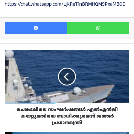
https://chat.whatsapp.com/LjkReT1nBRMHQM9PxaMBOD
Facebook
Wh
ചെങ്കടലിലെ
സംഘർഷങ്ങൾ
എൽഎൻജി
കയറ്റുമതിയെ
ബാധിക്കുമെന്ന്
ഖത്തർ
പ്രധാനമന്ത്രി
ചെങ്കടലിലെ സംഘർഷങ്ങൾ എൽഎൻജി
കയറ്റുമതിയെ ബാധിക്കുമെന്ന് ഖത്തർ
പ്രധാനമന്ത്രി