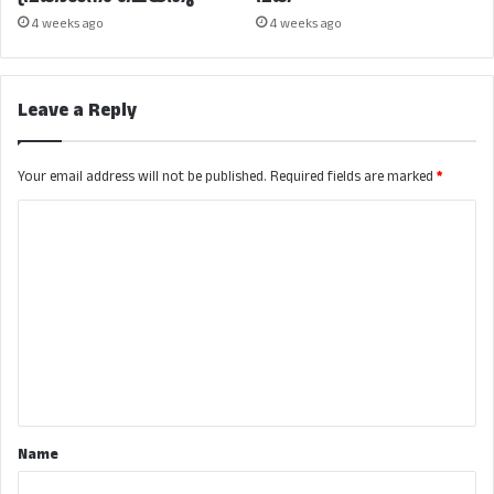
4 weeks ago
4 weeks ago
Leave a Reply
Your email address will not be published.
Required fields are marked
*
C
o
m
m
e
n
t
*
Name