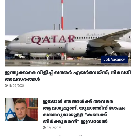
Job Vacancy
ഇന്ത്യക്കാരെ വിളിച്ച് ഖത്തർ എയർവേയ്‌സ്; നിരവധി
അവസരങ്ങൾ
11/09/2022
ഇപ്പോൾ ഞങ്ങൾക്ക് അവരെ
ആവശ്യമുണ്ട്. യുദ്ധത്തിന് ശേഷം
ഖത്തറുമായുള്ള “കണക്ക്
തീർക്കുമെന്ന്” ഇസ്രയേൽ
02/12/2023