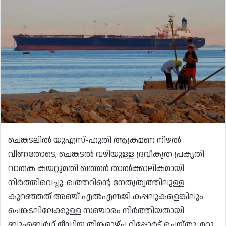
ചെങ്കടലിൽ യുഎസ്-ഹൂതി ആക്രമണ നിഴൽ
വീണതോടെ, ചെങ്കടൽ വഴിയുള്ള ദ്രവീകൃത പ്രകൃതി
വാതക കയറ്റുമതി ഖത്തർ താൽക്കാലികമായി
നിർത്തിവെച്ചു. ഖത്തറിന്റെ നേതൃത്വത്തിലുള്ള
കുറഞ്ഞത് അഞ്ച് എൽഎൻജി കപ്പലുകളെങ്കിലും
ചെങ്കടലിലേക്കുള്ള സഞ്ചാരം നിർത്തിയതായി
ബ്ലൂംബെർഗ് മീഡിയ തിങ്കളാഴ്ച റിപ്പോർട്ട് ചെയ്തു. മറ്റു