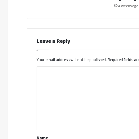
4 weeks ago
Leave a Reply
Your email address will not be published.
Required fields a
C
o
m
m
e
n
t
*
Name