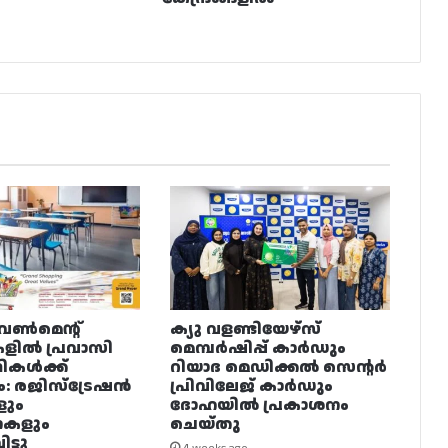
വൺമെന്റ്
ക്യു വളണ്ടിയേഴ്‌സ്
ളിൽ പ്രവാസി
മെമ്പർഷിപ്പ് കാർഡും
ഥികൾക്ക്
റിയാദ മെഡിക്കൽ സെന്റർ
ം: രജിസ്ട്രേഷൻ
പ്രിവിലേജ് കാർഡും
ളും
ദോഹയിൽ പ്രകാശനം
നകളും
ചെയ്തു
ട്ടു