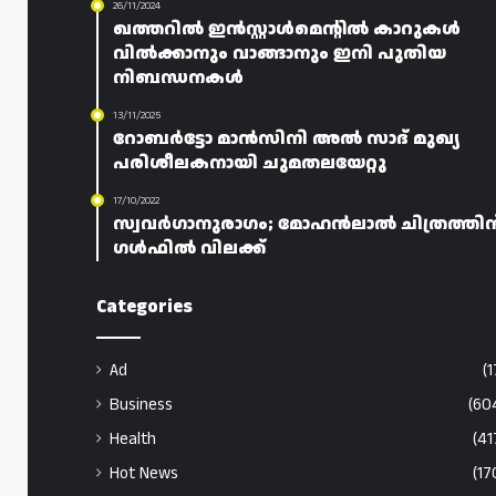
26/11/2024
ഖത്തറിൽ ഇൻസ്റ്റാൾമെന്റിൽ കാറുകൾ
വിൽക്കാനും വാങ്ങാനും ഇനി പുതിയ
നിബന്ധനകൾ
13/11/2025
റോബർട്ടോ മാൻസിനി അൽ സാദ് മുഖ്യ
പരിശീലകനായി ചുമതലയേറ്റു
17/10/2022
സ്വവർഗാനുരാഗം; മോഹൻലാൽ ചിത്രത്തിന
ഗൾഫിൽ വിലക്ക്
Categories
Ad
(1
Business
(60
Health
(41
Hot News
(17