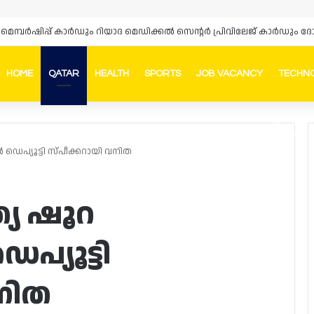
HOME
QATAR
HEALTH
SPORTS
JOB VACANCY
TECHN
Faceb
In
പ്യൂട്ടി സ്പീക്കറായി വനിത
്യ ഷൂറ
്യൂട്ടി
നിത