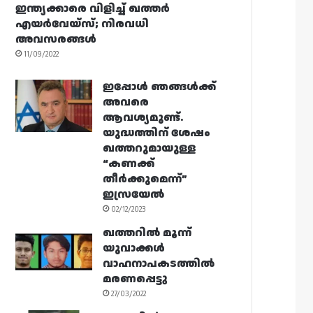
ഇന്ത്യക്കാരെ വിളിച്ച് ഖത്തർ
എയർവേയ്‌സ്; നിരവധി
അവസരങ്ങൾ
11/09/2022
ഇപ്പോൾ ഞങ്ങൾക്ക്
അവരെ
ആവശ്യമുണ്ട്.
യുദ്ധത്തിന് ശേഷം
ഖത്തറുമായുള്ള
“കണക്ക്
തീർക്കുമെന്ന്”
ഇസ്രയേൽ
02/12/2023
ഖത്തറിൽ മൂന്ന്
യുവാക്കൾ
വാഹനാപകടത്തിൽ
മരണപ്പെട്ടു
27/03/2022