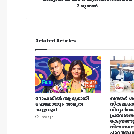
7 മുതൽ
Related Articles
ദോഹയിൽ ആദ്യമായി
ഖത്തർ ഗ
ഫേജോയും അമൃത
സ്കൂളുക
രാജനും!
വിദ്യാർത്
പ്രവേശന
1 day ago
കേന്ദ്രങ്ങ
നിബന്ധ
പുറത്തുവി