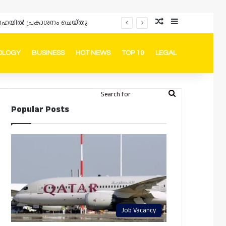
Random Article
Sidebar
പ്രൊമോഷനുകളും ഓഫറുകളും നൽകുമ്പോൾ ഉപഭോക്താക്കളുടെ അവകാശങ്ങൾ ഉറപ്പാക്കണമെന്ന് ഖത്തർ വാണിജ്യ വ്യവസായ മന്ത്രാലയത്തിന്റെ (MoCI) നിർദ്ദേശം
OLOGY
BUSINESS
HOT NEWS
TOP 10
LEGAL
ook
stagram
Telegram
Whatsapp
Random Article
Switch skin
Search
Login
Popular Posts
for
Job Vacancy