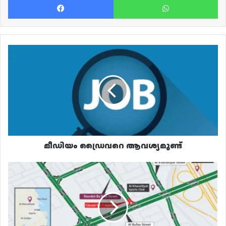
മീഡിയം
ഡ്രൈവറെ
ആവശ്യമുണ്ട്
മീഡിയം ഡ്രൈവറെ ആവശ്യമുണ്ട്
റൗദത്ത്
ബു
ഫാസ്
സ്ട്രീറ്റിലെ
യാത്രക്കാരുടെ
ശ്രദ്ധയ്ക്ക്