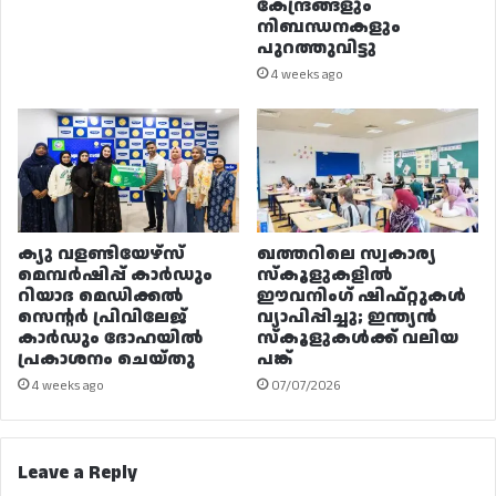
കേന്ദ്രങ്ങളും
നിബന്ധനകളും
പുറത്തുവിട്ടു
4 weeks ago
ക്യു വളണ്ടിയേഴ്‌സ്
ഖത്തറിലെ സ്വകാര്യ
മെമ്പർഷിപ്പ് കാർഡും
സ്കൂളുകളിൽ
റിയാദ മെഡിക്കൽ
ഈവനിംഗ് ഷിഫ്റ്റുകൾ
സെന്റർ പ്രിവിലേജ്
വ്യാപിപ്പിച്ചു; ഇന്ത്യൻ
കാർഡും ദോഹയിൽ
സ്കൂളുകൾക്ക് വലിയ
പ്രകാശനം ചെയ്തു
പങ്ക്
4 weeks ago
07/07/2026
Leave a Reply