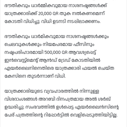
ഭൗതികവും ധാർമ്മികവുമായ നാശനഷ്ടങ്ങൾക്ക്
യാത്രക്കാരിക്ക് 20,000 QR തുക നൽകണമെന്ന്
കോടതി വിധിച്ചു. വിധി ഉടനടി നടപ്പിലാക്കണം.
ഭൗതികവും ധാർമികവുമായ നാശനഷ്ടങ്ങൾക്കും
ചെലവുകൾക്കും നിയമപരമായ ഫീസിനും
നഷ്ടപരിഹാരമായി 500,000 QR ആവശ്യപ്പെട്ട്
ഇൻവെസ്റ്റ്‌മെൻ്റ് ആൻഡ് ട്രേഡ് കോടതിയിൽ
എയർലൈനിനെതിരെ യാത്രക്കാരി ഫയൽ ചെയ്ത
കേസിനെ തുടർന്നാണ് വിധി.
യാത്രക്കാരിയുടെ വ്യവഹാരത്തിൽ നിന്നുള്ള
വിശദാംശങ്ങൾ അറബി ദിനപത്രമായ അൽ ശർഖ്
ഉദ്ധരിച്ചു. സംഭവത്തിൽ ഉൾപ്പെട്ട എയർലൈൻസിൻ്റെ
പേര് പത്രത്തിൻ്റെ റിപ്പോർട്ടിൽ വെളിപ്പെടുത്തിയിട്ടില്ല.