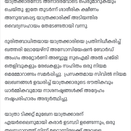
യാത്രക്കാരനോട് അനാദരവോടെ പെരുമാറുകയും
ചെയ്തു. ഇതേ തുടർന്ന് ശാരീരിക ക്ഷീണം
അനുഭവപ്പെട്ട യാത്രക്കാരിക്ക് അടിയന്തിര
വൈദ്യസഹായം തേടേണ്ടതായി വന്നു.
ദുരിതബാധിതയായ യാത്രക്കാരിയെ പ്രതിനിധീകരിച്ച്
ഖത്തരി ലോയേഴ്‌സ് അസോസിയേഷൻ ബോർഡ്
അംഗം അറ്റോർണി അബ്ദുല്ല നുഐമി അൽ ഹജ്‌രി
തെളിവുകളും രേഖകളും സഹിതം ഒരു നിയമ
മെമ്മോറാണ്ടം സമർപ്പിച്ചു. പ്രസക്തമായ സിവിൽ നിയമ
ലേഖനങ്ങൾ ഉദ്ധരിച്ച് യാത്രക്കാരുടെ ഭൗതികവും
ധാർമ്മികവുമായ നാശനഷ്ടങ്ങൾക്ക് അദ്ദേഹം
നഷ്ടപരിഹാരം അഭ്യർത്ഥിച്ചു.
യാത്രാ ടിക്കറ്റ് മുഖേന യാത്രക്കാരന്
എയർലൈനുമായി കരാർ ഉടമ്പടി ഉണ്ടെന്നും, ഒരു
തലസ്ഥാനത്ത് നിന്ന് മറ്റൊന്നിലേക്ക് അവളെ