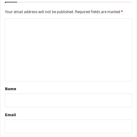
Your email address will not be published.
Required fields are marked
*
C
o
m
m
e
n
t
*
Name
Email