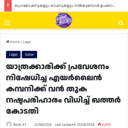
പ്രൊമോഷനുകളും ഓഫറുകളും നൽകുമ്പോൾ ഉപഭോക്താക്കളുടെ അവകാശങ്ങൾ ഉറപ്പാക്കണമെന്ന് ഖത്തർ വാണിജ്യ വ്യവസായ മന്ത്രാലയത്തിന്റെ (MoCI) നിർദ്ദേശം
Menu
Se
Home
/
Legal
Legal
Qatar
യാത്രക്കാരിക്ക് പ്രവേശനം
നിഷേധിച്ച എയർലൈൻ
കമ്പനിക്ക് വൻ തുക
നഷ്ടപരിഹാരം വിധിച്ച് ഖത്തർ
കോടതി
BILAL KT
21/04/2024
Last Updated: 21/04/2024
4,458