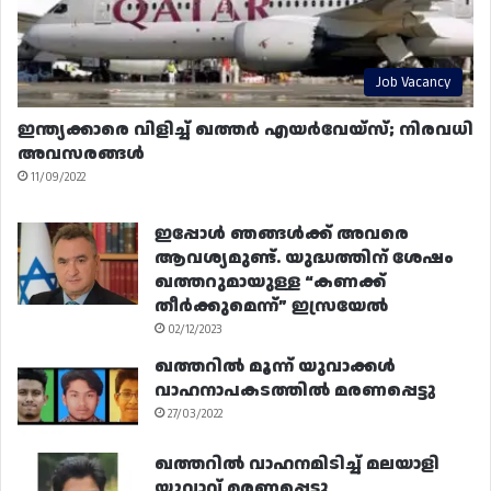
Job Vacancy
ഇന്ത്യക്കാരെ വിളിച്ച് ഖത്തർ എയർവേയ്‌സ്; നിരവധി
അവസരങ്ങൾ
11/09/2022
ഇപ്പോൾ ഞങ്ങൾക്ക് അവരെ
ആവശ്യമുണ്ട്. യുദ്ധത്തിന് ശേഷം
ഖത്തറുമായുള്ള “കണക്ക്
തീർക്കുമെന്ന്” ഇസ്രയേൽ
02/12/2023
ഖത്തറിൽ മൂന്ന് യുവാക്കൾ
വാഹനാപകടത്തിൽ മരണപ്പെട്ടു
27/03/2022
ഖത്തറിൽ വാഹനമിടിച്ച് മലയാളി
യുവാവ് മരണപ്പെട്ടു