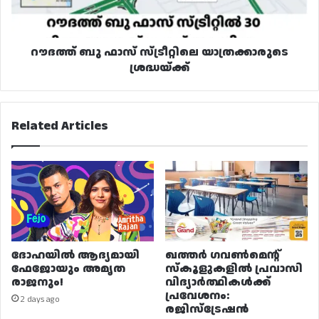
റൗദത്ത് ബു ഫാസ് സ്ട്രീറ്റിലെ യാത്രക്കാരുടെ
ശ്രദ്ധയ്ക്ക്
Related Articles
ദോഹയിൽ ആദ്യമായി
ഖത്തർ ഗവൺമെന്റ്
ഫേജോയും അമൃത
സ്കൂളുകളിൽ പ്രവാസി
രാജനും!
വിദ്യാർത്ഥികൾക്ക്
പ്രവേശനം:
2 days ago
രജിസ്ട്രേഷൻ