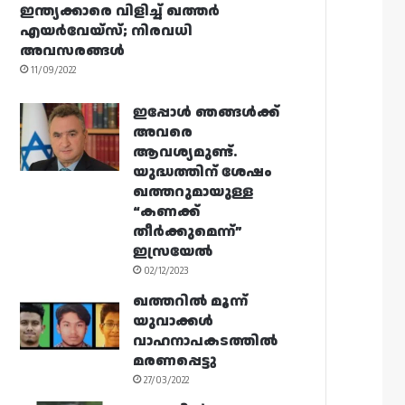
ഇന്ത്യക്കാരെ വിളിച്ച് ഖത്തർ
എയർവേയ്‌സ്; നിരവധി
അവസരങ്ങൾ
11/09/2022
ഇപ്പോൾ ഞങ്ങൾക്ക്
അവരെ
ആവശ്യമുണ്ട്.
യുദ്ധത്തിന് ശേഷം
ഖത്തറുമായുള്ള
“കണക്ക്
തീർക്കുമെന്ന്”
ഇസ്രയേൽ
02/12/2023
ഖത്തറിൽ മൂന്ന്
യുവാക്കൾ
വാഹനാപകടത്തിൽ
മരണപ്പെട്ടു
27/03/2022