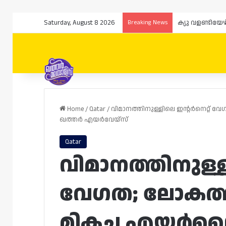
Saturday, August 8 2026
Breaking News
ക്യു വളണ്ടിയേ
Home
/
Qatar
/
വിമാനത്തിനുള്ളിലെ ഇന്റർനെറ്റ് 
ഖത്തർ എയർവേയ്‌സ്
Qatar
വിമാനത്തിനുള്ള
വേഗത; ലോകത്ത
മികച്ച എയർ