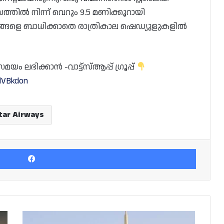
തിൽ നിന്ന് വെറും 9.5 മണിക്കൂറായി
നങ്ങളെ ബാധിക്കാതെ രാത്രികാല ഷെഡ്യൂളുകളിൽ
 ലഭിക്കാൻ -വാട്ട്സ്ആപ്പ് ഗ്രൂപ്പ്
lVBkdon
tar Airways
Facebook
സ്‍മാർട്ട്