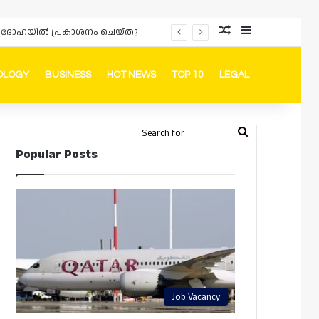
Random Article
Sidebar
ർഡും ദോഹയിൽ പ്രകാശനം ചെയ്തു
OLOGY
BUSINESS
HOT NEWS
TOP 10
LEGAL
ook
stagram
Telegram
Whatsapp
Random Article
Switch skin
Search
Login
Popular Posts
for
Job Vacancy