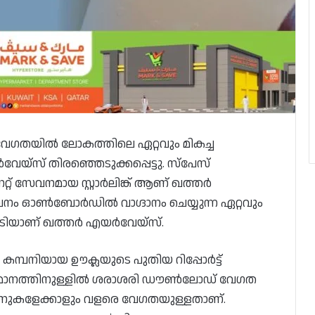
് വേഗതയിൽ ലോകത്തിലെ ഏറ്റവും മികച്ച
സ് തിരഞ്ഞെടുക്കപ്പെട്ടു. സ്‌പേസ്
്റ് സേവനമായ സ്റ്റാർലിങ്ക് ആണ് ഖത്തർ
നം ഓൺബോർഡിൽ വാഗ്ദാനം ചെയ്യുന്ന ഏറ്റവും
യാണ് ഖത്തർ എയർവേയ്‌സ്.
േട്ട കമ്പനിയായ ഊക്ലയുടെ പുതിയ റിപ്പോർട്ട്
 വിമാനത്തിനുള്ളിൽ ശരാശരി ഡൗൺലോഡ് വേഗത
ർലൈനുകളേക്കാളും വളരെ വേഗതയുള്ളതാണ്.