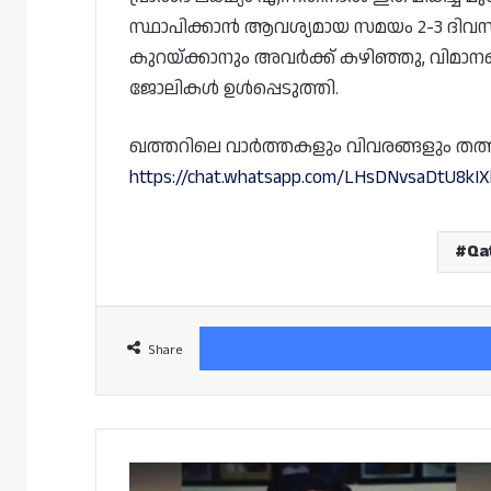
സ്ഥാപിക്കാൻ ആവശ്യമായ സമയം 2-3 ദിവസത്
കുറയ്ക്കാനും അവർക്ക് കഴിഞ്ഞു, വിമാ
ജോലികൾ ഉൾപ്പെടുത്തി.
ഖത്തറിലെ വാർത്തകളും വിവരങ്ങളും തത്സമയം
https://chat.whatsapp.com/LHsDNvsaDtU8kIX
Qa
Share
പ്രവീൺ