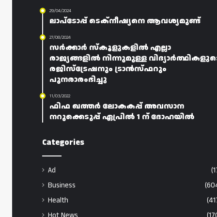
29/04/2024
ലാപ്ടോപ്പ് ടെക്‌നീഷ്യനെ ആവശ്യമുണ്ട്
27/08/2024
സർക്കാർ സ്‌കൂളുകളിൽ എല്ലാ
രാജ്യങ്ങളിൽ നിന്നുമുള്ള വിദ്യാർത്ഥികളുട
രജിസ്‌ട്രേഷനും ട്രാൻസ്‌ഫറും
പുനരാരംഭിച്ചു
11/03/2022
ഫിഫ ഖത്തർ ലോകകപ്പ് അവസാന
നറുക്കെടുപ്പ് ഏപ്രിൽ 1 ന് ദോഹയിൽ
Categories
Ad
(1
Business
(60
Health
(41
Hot News
(17