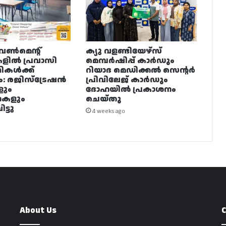
വൺമെന്റ്
ക്യു വളണ്ടിയേഴ്‌സ്
ളിൽ പ്രവാസി
മെമ്പർഷിപ്പ് കാർഡും
ഥികൾക്ക്
റിയാദ മെഡിക്കൽ സെന്റർ
ം: രജിസ്ട്രേഷൻ
പ്രിവിലേജ് കാർഡും
ളും
ദോഹയിൽ പ്രകാശനം
നകളും
ചെയ്തു
ട്ടു
4 weeks ago
About Us
C