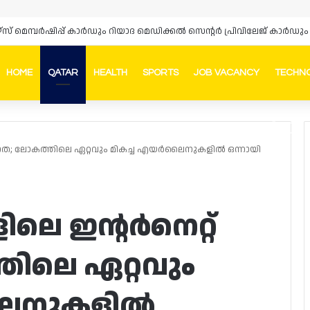
ഴ്‌സ് മെമ്പർഷിപ്പ് കാർഡും റിയാദ മെഡിക്കൽ സെന്റർ പ്രിവിലേജ് കാ
HOME
QATAR
HEALTH
SPORTS
JOB VACANCY
TECHN
Faceb
In
വേഗത; ലോകത്തിലെ ഏറ്റവും മികച്ച എയർലൈനുകളിൽ ഒന്നായി
ിലെ ഇന്റർനെറ്റ്
ിലെ ഏറ്റവും
ലൈനുകളിൽ