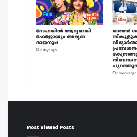
ദോഹയിൽ ആദ്യമായി
ഖത്തർ ഗ
ഫേജോയും അമൃത
സ്കൂളുക
രാജനും!
വിദ്യാർത്
പ്രവേശന
2 days ago
കേന്ദ്രങ്ങ
നിബന്ധ
പുറത്തുവി
4 weeks ago
Most Viewed Posts