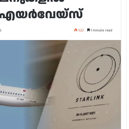
ർ എയർവേയ്‌സ്
522
1 minute read
5