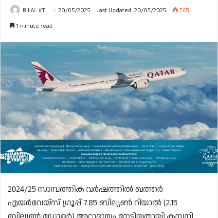
BILAL KT
20/05/2025
Last Updated: 20/05/2025
765
1 minute read
2024/25 സാമ്പത്തിക വർഷത്തിൽ ഖത്തർ
എയർവേയ്‌സ് ഗ്രൂപ്പ് 7.85 ബില്യൺ റിയാൽ (2.15
ബില്യൺ ഡോളർ) അറ്റാദായം നേടിയതായി കമ്പനി