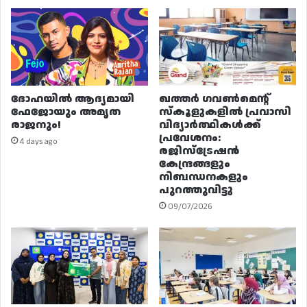
ദോഹയിൽ ആദ്യമായി
ഖത്തർ ഗവൺമെന്റ്
ഫേജോയും അമൃത
സ്കൂളുകളിൽ പ്രവാസി
രാജനും!
വിദ്യാർത്ഥികൾക്ക്
പ്രവേശനം:
4 days ago
രജിസ്ട്രേഷൻ
കേന്ദ്രങ്ങളും
നിബന്ധനകളും
പുറത്തുവിട്ടു
09/07/2026