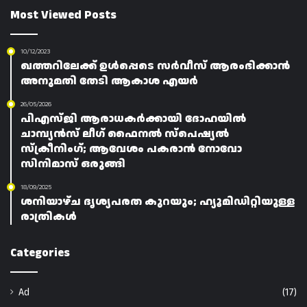
Most Viewed Posts
10/12/2023
ഖത്തറിലേക്ക് ഉൾപ്പെടെ സർവീസ് ആരംഭിക്കാൻ
അനുമതി തേടി ആകാശ എയർ
26/05/2026
പിഎസ്ജി ആരാധകർക്കായി ദോഹയിൽ
ചാമ്പ്യൻസ് ലീഗ് ഫൈനൽ സ്പെഷ്യൽ
സ്‌ക്രീനിംഗ്; ആവേശം പകരാൻ നോവോ
സിനിമാസ് ഒരുങ്ങി
18/09/2025
ശനിയാഴ്ച ദൃശ്യപരത കുറയും; ഹ്യൂമിഡിറ്റിയുള്ള
രാത്രികൾ
Categories
Ad
(17)