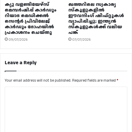
ക്യു വളണ്ടിയേഴ്‌സ്
ഖത്തറിലെ സ്വകാര്യ
മെമ്പർഷിപ്പ് കാർഡും
സ്കൂളുകളിൽ
റിയാദ മെഡിക്കൽ
ഈവനിംഗ് ഷിഫ്റ്റുകൾ
സെന്റർ പ്രിവിലേജ്
വ്യാപിപ്പിച്ചു; ഇന്ത്യൻ
കാർഡും ദോഹയിൽ
സ്കൂളുകൾക്ക് വലിയ
പ്രകാശനം ചെയ്തു
പങ്ക്
09/07/2026
07/07/2026
Leave a Reply
Your email address will not be published.
Required fields are marked
*
C
o
m
m
e