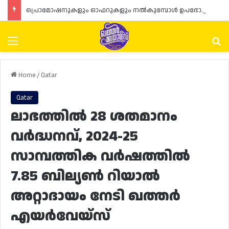
പ്രൊമോഷനുകളും ഓഫറുകളും നൽകുമ്പോൾ ഉപഭോക്താക്കളുടെ അവകാശങ്ങൾ ഉറപ്പാക്കണമെന്ന് ഖത്തർ വാണിജ്യ വ്യവസായ മന്ത്രാലയത്തിന്റെ (MoCI) നിർദ്ദേശം
Menu
Se
Home
/
Qatar
Qatar
ലാഭത്തിൽ 28 ശതമാനം
വർദ്ധനവ്, 2024-25
സാമ്പത്തിക വർഷത്തിൽ
7.85 ബില്യൺ റിയാൽ
അറ്റാദായം നേടി ഖത്തർ
എയർവേയ്‌സ്