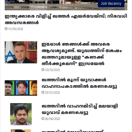
Job Vacancy
ഇന്ത്യക്കാരെ വിളിച്ച് ഖത്തർ എയർവേയ്‌സ്; നിരവധി
അവസരങ്ങൾ
11/09/2022
ഇപ്പോൾ ഞങ്ങൾക്ക് അവരെ
ആവശ്യമുണ്ട്. യുദ്ധത്തിന് ശേഷം
ഖത്തറുമായുള്ള “കണക്ക്
തീർക്കുമെന്ന്” ഇസ്രയേൽ
02/12/2023
ഖത്തറിൽ മൂന്ന് യുവാക്കൾ
വാഹനാപകടത്തിൽ മരണപ്പെട്ടു
27/03/2022
ഖത്തറിൽ വാഹനമിടിച്ച് മലയാളി
യുവാവ് മരണപ്പെട്ടു
26/06/2022