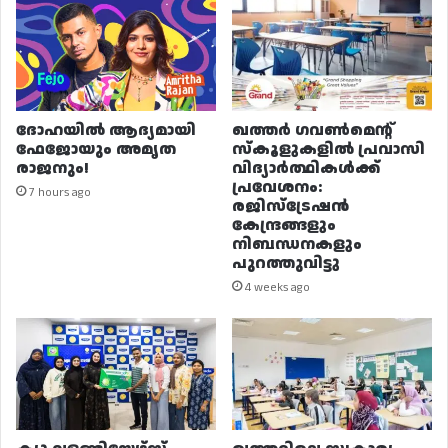
ദോഹയിൽ ആദ്യമായി
ഖത്തർ ഗവൺമെന്റ്
ഫേജോയും അമൃത
സ്കൂളുകളിൽ പ്രവാസി
രാജനും!
വിദ്യാർത്ഥികൾക്ക്
പ്രവേശനം:
7 hours ago
രജിസ്ട്രേഷൻ
കേന്ദ്രങ്ങളും
നിബന്ധനകളും
പുറത്തുവിട്ടു
4 weeks ago