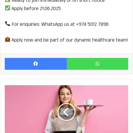
Ready to join immediately or on short notice
Apply before 21.06.2025
For enquiries: WhatsApp us at +974 5012 7896
Apply now and be part of our dynamic healthcare team!
Facebook
Wh
WAITRESSES
WANTED
for Korean/Japanese
Restaurant