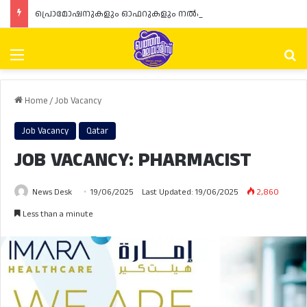
പ്രൊമോഷനുകളും ഓഫറുകളും നൽകുമ്പോൾ ഉപഭോക്താക്കളുടെ അവകാശങ്ങൾ ഉറപ്പാക്കണമെന്ന് ഖത്തർ വാണിജ്യ വ്യവസായ മന്ത്രാലയത്തിന്റെ (MoCI) നിർദ്ദേശം
Menu
Se
Home
/
Job Vacancy
Job Vacancy
Qatar
JOB VACANCY: PHARMACIST
News Desk
19/06/2025
Last Updated: 19/06/2025
2,860
Less than a minute