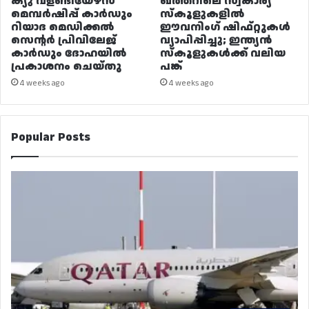
ക്യു വളണ്ടിയേഴ്‌സ്
ഖത്തറിലെ സ്വകാര്യ
മെമ്പർഷിപ്പ് കാർഡും
സ്കൂളുകളിൽ
റിയാദ മെഡിക്കൽ
ഈവനിംഗ് ഷിഫ്റ്റുകൾ
സെന്റർ പ്രിവിലേജ്
വ്യാപിപ്പിച്ചു; ഇന്ത്യൻ
കാർഡും ദോഹയിൽ
സ്കൂളുകൾക്ക് വലിയ
പ്രകാശനം ചെയ്തു
പങ്ക്
4 weeks ago
4 weeks ago
Popular Posts