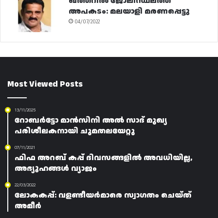
ഖത്തറിൽ ജോലിസ്ഥലത്ത്
അപകടം: മലയാളി മരണപ്പെട്ടു
04/07/2022
Most Viewed Posts
13/11/2025
റോബർട്ടോ മാൻസിനി അൽ സാദ് മുഖ്യ
പരിശീലകനായി ചുമതലയേറ്റു
07/11/2021
ഫിഫ അറബ് കപ്പ് ദിവസങ്ങളിൽ അവധിയില്ല,
അഭ്യൂഹങ്ങൾ വ്യാജം
22/03/2022
ലോകകപ്പ്: വളണ്ടീയർമാരെ സ്വാഗതം ചെയ്ത്
അമീർ