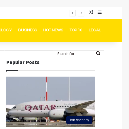
Random Article
Sidebar
പ്രൊമോഷനുകളും ഓഫറുകളും നൽകുമ്പോൾ ഉപഭോക്താക്കളുടെ അവകാശങ്ങൾ ഉറപ്പാക്കണമെന്ന് ഖത്തർ വാണിജ്യ വ്യവസായ മന്ത്രാലയത്തിന്റെ (MoCI) നിർദ്ദേശം
OLOGY
BUSINESS
HOT NEWS
TOP 10
LEGAL
ook
stagram
Telegram
Whatsapp
Random Article
Switch skin
Search
Login
Popular Posts
for
Job Vacancy