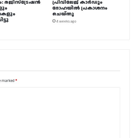
ം: രജിസ്ട്രേഷൻ
പ്രിവിലേജ് കാർഡും
ളും
ദോഹയിൽ പ്രകാശനം
നകളും
ചെയ്തു
ട്ടു
4 weeks ago
re marked
*