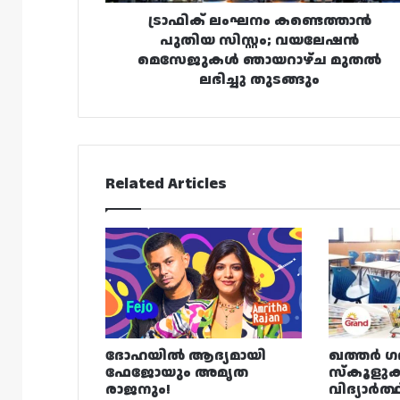
മുതൽ
ലഭിച്ചു
ട്രാഫിക് ലംഘനം കണ്ടെത്താൻ
തുടങ്ങും
പുതിയ സിസ്റ്റം; വയലേഷൻ
മെസേജുകൾ ഞായറാഴ്ച മുതൽ
ലഭിച്ചു തുടങ്ങും
Related Articles
ദോഹയിൽ ആദ്യമായി
ഖത്തർ ഗ
ഫേജോയും അമൃത
സ്കൂളുക
രാജനും!
വിദ്യാർത്