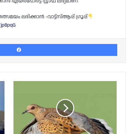
 എയർപോർട്ട് സ്റ്റാഫ് ലഭ്യമാണ്.
യം ലഭിക്കാൻ -വാട്ട്സ്ആപ്പ് ഗ്രൂപ്പ്
Vjp8pqG
Facebook
ഖത്തറിൽ
"പക്ഷിവേട്ട
സീസൺ"
ആരംഭിക്കുന്നു!