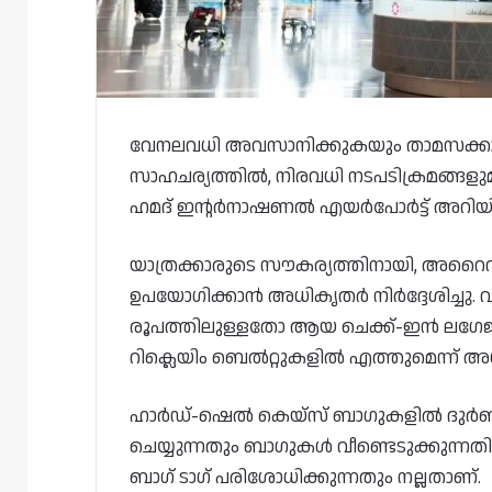
വേനലവധി അവസാനിക്കുകയും താമസക്കാർ ഖ
സാഹചര്യത്തിൽ, നിരവധി നടപടിക്രമങ്ങളുമ
ഹമദ് ഇന്റർനാഷണൽ എയർപോർട്ട് അറിയിച്
യാത്രക്കാരുടെ സൗകര്യത്തിനായി, അറൈ
ഉപയോഗിക്കാൻ അധികൃതർ നിർദ്ദേശിച്ചു.
രൂപത്തിലുള്ളതോ ആയ ചെക്ക്-ഇൻ ലഗേജുക
റിക്ലെയിം ബെൽറ്റുകളിൽ എത്തുമെന്ന് അധ
ഹാർഡ്-ഷെൽ കെയ്‌സ് ബാഗുകളിൽ ദുർബല
ചെയ്യുന്നതും ബാഗുകൾ വീണ്ടെടുക്കുന്നതി
ബാഗ് ടാഗ് പരിശോധിക്കുന്നതും നല്ലതാണ്.