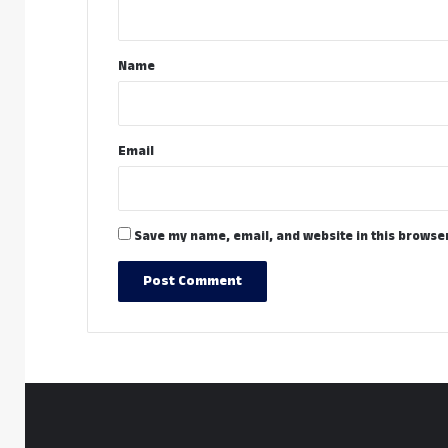
n
t
*
Name
Email
Save my name, email, and website in this browser