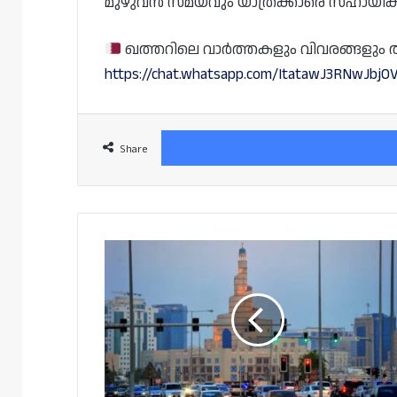
മുഴുവൻ സമയവും യാത്രക്കാരെ സഹായിക്കാൻ
ഖത്തറിലെ വാർത്തകളും വിവരങ്ങളും തത്സമ
https://chat.whatsapp.com/ItatawJ3RNwJbjO
Share
ട്രാഫിക്
ലംഘനം
കണ്ടെത്താൻ
പുതിയ
സിസ്റ്റം;
വയലേഷൻ
മെസേജുകൾ
ഞായറാഴ്ച