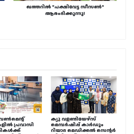
ഖത്തറിൽ "പക്ഷിവേട്ട സീസൺ"
ആരംഭിക്കുന്നു!
വൺമെന്റ്
ക്യു വളണ്ടിയേഴ്‌സ്
ളിൽ പ്രവാസി
മെമ്പർഷിപ്പ് കാർഡും
ഥികൾക്ക്
റിയാദ മെഡിക്കൽ സെന്റർ