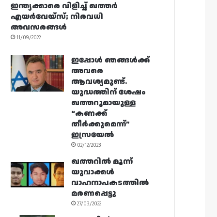
ഇന്ത്യക്കാരെ വിളിച്ച് ഖത്തർ
എയർവേയ്‌സ്; നിരവധി
അവസരങ്ങൾ
11/09/2022
ഇപ്പോൾ ഞങ്ങൾക്ക്
അവരെ
ആവശ്യമുണ്ട്.
യുദ്ധത്തിന് ശേഷം
ഖത്തറുമായുള്ള
“കണക്ക്
തീർക്കുമെന്ന്”
ഇസ്രയേൽ
02/12/2023
ഖത്തറിൽ മൂന്ന്
യുവാക്കൾ
വാഹനാപകടത്തിൽ
മരണപ്പെട്ടു
27/03/2022