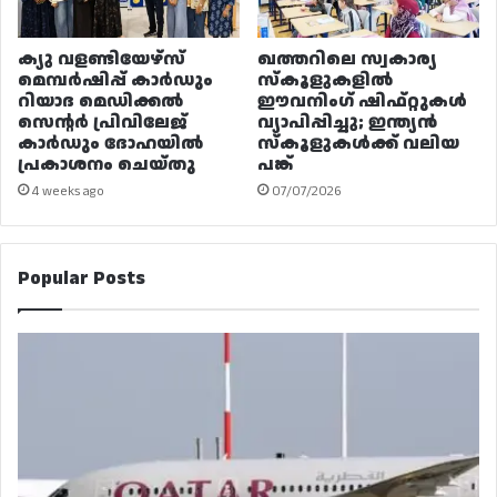
ക്യു വളണ്ടിയേഴ്‌സ്
ഖത്തറിലെ സ്വകാര്യ
മെമ്പർഷിപ്പ് കാർഡും
സ്കൂളുകളിൽ
റിയാദ മെഡിക്കൽ
ഈവനിംഗ് ഷിഫ്റ്റുകൾ
സെന്റർ പ്രിവിലേജ്
വ്യാപിപ്പിച്ചു; ഇന്ത്യൻ
കാർഡും ദോഹയിൽ
സ്കൂളുകൾക്ക് വലിയ
പ്രകാശനം ചെയ്തു
പങ്ക്
4 weeks ago
07/07/2026
Popular Posts