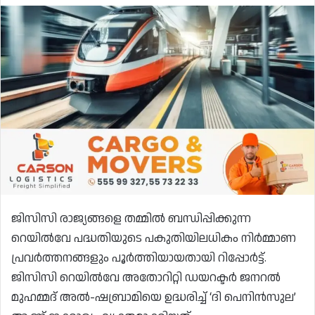
ജിസിസി രാജ്യങ്ങളെ തമ്മിൽ ബന്ധിപ്പിക്കുന്ന
റെയിൽവേ പദ്ധതിയുടെ പകുതിയിലധികം നിർമ്മാണ
പ്രവർത്തനങ്ങളും പൂർത്തിയായതായി റിപ്പോർട്ട്.
ജിസിസി റെയിൽവേ അതോറിറ്റി ഡയറക്ടർ ജനറൽ
മുഹമ്മദ് അൽ-ഷബ്രാമിയെ ഉദ്ധരിച്ച് ‘ദി പെനിൻസുല’