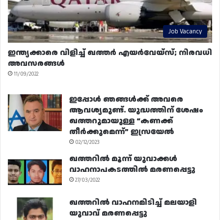
Job Vacancy
ഇന്ത്യക്കാരെ വിളിച്ച് ഖത്തർ എയർവേയ്‌സ്; നിരവധി
അവസരങ്ങൾ
11/09/2022
ഇപ്പോൾ ഞങ്ങൾക്ക് അവരെ
ആവശ്യമുണ്ട്. യുദ്ധത്തിന് ശേഷം
ഖത്തറുമായുള്ള “കണക്ക്
തീർക്കുമെന്ന്” ഇസ്രയേൽ
02/12/2023
ഖത്തറിൽ മൂന്ന് യുവാക്കൾ
വാഹനാപകടത്തിൽ മരണപ്പെട്ടു
27/03/2022
ഖത്തറിൽ വാഹനമിടിച്ച് മലയാളി
യുവാവ് മരണപ്പെട്ടു