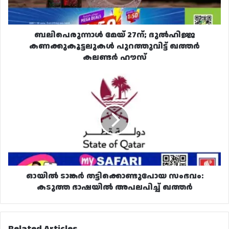
ഖത്തർ
കലണ്ടർ
ഹൗസ്
ബലിപെരുന്നാൾ മേയ് 27ന്; ദുല്‍ഹിജ്ജ
കണക്കുകൂട്ടലുകൾ പുറത്തുവിട്ട് ഖത്തർ
കലണ്ടർ ഹൗസ്
ഓയിൽ
ടാങ്കർ
തട്ടിക്കൊണ്ടുപോയ
സംഭവം:
കടുത്ത
ഭാഷയിൽ
അപലപിച്ച്
ഖത്തർ
ഓയിൽ ടാങ്കർ തട്ടിക്കൊണ്ടുപോയ സംഭവം:
കടുത്ത ഭാഷയിൽ അപലപിച്ച് ഖത്തർ
Related Articles