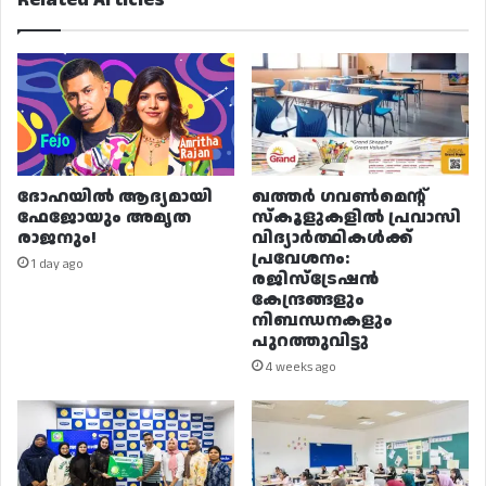
ദോഹയിൽ ആദ്യമായി
ഖത്തർ ഗവൺമെന്റ്
ഫേജോയും അമൃത
സ്കൂളുകളിൽ പ്രവാസി
രാജനും!
വിദ്യാർത്ഥികൾക്ക്
പ്രവേശനം:
1 day ago
രജിസ്ട്രേഷൻ
കേന്ദ്രങ്ങളും
നിബന്ധനകളും
പുറത്തുവിട്ടു
4 weeks ago