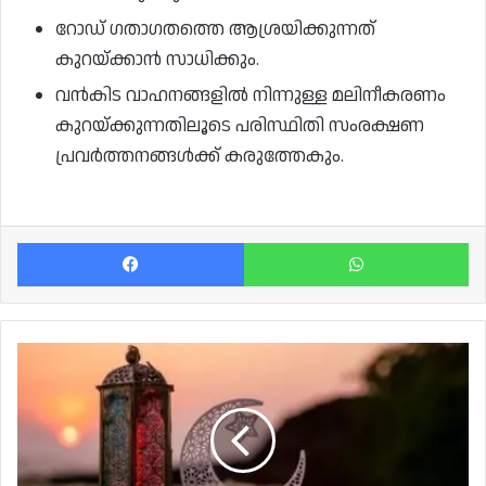
റോഡ് ഗതാഗതത്തെ ആശ്രയിക്കുന്നത്
കുറയ്ക്കാൻ സാധിക്കും.
വൻകിട വാഹനങ്ങളിൽ നിന്നുള്ള മലിനീകരണം
കുറയ്ക്കുന്നതിലൂടെ പരിസ്ഥിതി സംരക്ഷണ
പ്രവർത്തനങ്ങൾക്ക് കരുത്തേകും.
Facebook
Wh
ബലിപെരുന്നാൾ
മേയ്
27ന്;
ദുല്‍ഹിജ്ജ
കണക്കുകൂട്ടലുകൾ
പുറത്തുവിട്ട്