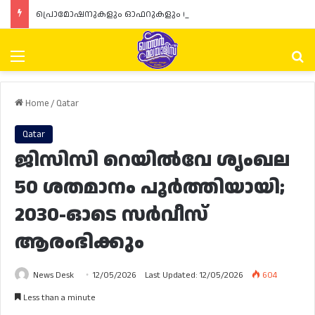
പ്രൊമോഷനുകളും ഓഫറുകളും നൽകുമ്പോൾ ഉപഭോക്താക്കളുടെ അവകാശങ്ങൾ ഉറപ്പാക്കണമെന്ന് ഖത്തർ വാണിജ്യ വ്യവസായ മന്ത്രാലയത്തിന്റെ (MoCI) നിർദ്ദേശം
Menu
Se
Home
/
Qatar
Qatar
ജിസിസി റെയിൽവേ ശൃംഖല
50 ശതമാനം പൂർത്തിയായി;
2030-ഓടെ സർവീസ്
ആരംഭിക്കും
News Desk
12/05/2026
Last Updated: 12/05/2026
604
Less than a minute