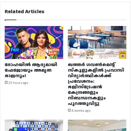
Related Articles
ദോഹയിൽ ആദ്യമായി
ഖത്തർ ഗവൺമെന്റ്
ഫേജോയും അമൃത
സ്കൂളുകളിൽ പ്രവാസി
രാജനും!
വിദ്യാർത്ഥികൾക്ക്
പ്രവേശനം:
23 hours ago
രജിസ്ട്രേഷൻ
കേന്ദ്രങ്ങളും
നിബന്ധനകളും
പുറത്തുവിട്ടു
4 weeks ago