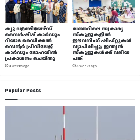
ക്യു വളണ്ടിയേഴ്‌സ്
ഖത്തറിലെ സ്വകാര്യ
മെമ്പർഷിപ്പ് കാർഡും
സ്കൂളുകളിൽ
റിയാദ മെഡിക്കൽ
ഈവനിംഗ് ഷിഫ്റ്റുകൾ
സെന്റർ പ്രിവിലേജ്
വ്യാപിപ്പിച്ചു; ഇന്ത്യൻ
കാർഡും ദോഹയിൽ
സ്കൂളുകൾക്ക് വലിയ
പ്രകാശനം ചെയ്തു
പങ്ക്
4 weeks ago
4 weeks ago
Popular Posts