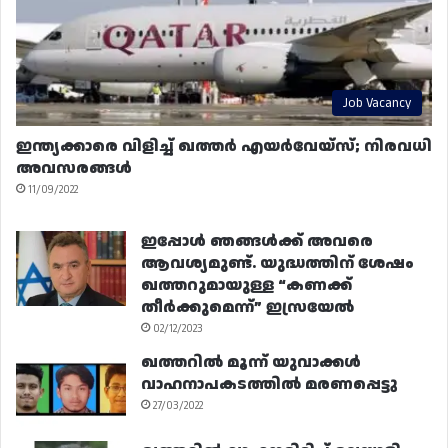
Job Vacancy
ഇന്ത്യക്കാരെ വിളിച്ച് ഖത്തർ എയർവേയ്‌സ്; നിരവധി
അവസരങ്ങൾ
11/09/2022
ഇപ്പോൾ ഞങ്ങൾക്ക് അവരെ
ആവശ്യമുണ്ട്. യുദ്ധത്തിന് ശേഷം
ഖത്തറുമായുള്ള “കണക്ക്
തീർക്കുമെന്ന്” ഇസ്രയേൽ
02/12/2023
ഖത്തറിൽ മൂന്ന് യുവാക്കൾ
വാഹനാപകടത്തിൽ മരണപ്പെട്ടു
27/03/2022