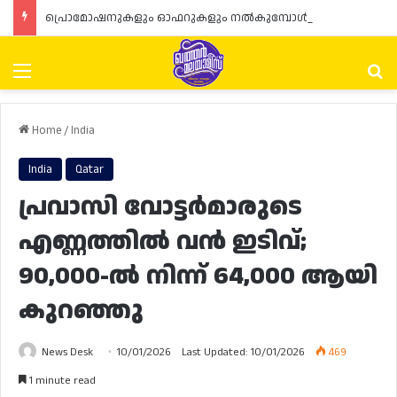
പ്രൊമോഷനുകളും ഓഫറുകളും നൽകുമ്പോൾ ഉപഭോക്താക്കളുടെ അവകാശങ്ങൾ ഉറപ്പാക്കണമെന്ന് ഖത്തർ വാണിജ്യ വ്യവസായ മന്ത്രാലയത്തിന്റെ (MoCI) നിർദ്ദേശം
Menu
Se
Home
/
India
India
Qatar
പ്രവാസി വോട്ടർമാരുടെ
എണ്ണത്തിൽ വൻ ഇടിവ്;
90,000-ൽ നിന്ന് 64,000 ആയി
കുറഞ്ഞു
News Desk
10/01/2026
Last Updated: 10/01/2026
469
1 minute read