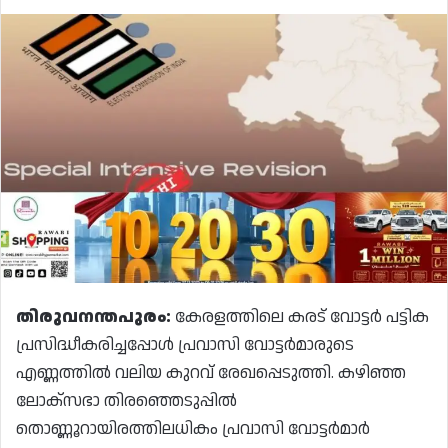
തിരുവനന്തപുരം:
കേരളത്തിലെ കരട് വോട്ടർ പട്ടിക
പ്രസിദ്ധീകരിച്ചപ്പോൾ പ്രവാസി വോട്ടർമാരുടെ
എണ്ണത്തിൽ വലിയ കുറവ് രേഖപ്പെടുത്തി. കഴിഞ്ഞ
ലോക്‌സഭാ തിരഞ്ഞെടുപ്പിൽ
തൊണ്ണൂറായിരത്തിലധികം പ്രവാസി വോട്ടർമാർ