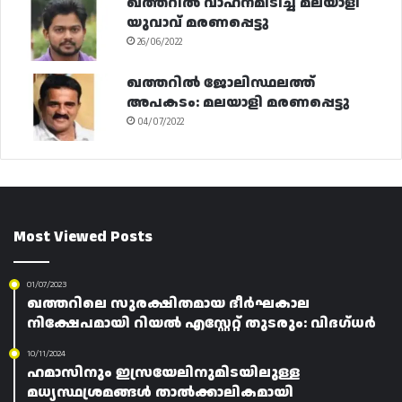
ഖത്തറിൽ വാഹനമിടിച്ച് മലയാളി
യുവാവ് മരണപ്പെട്ടു
26/06/2022
ഖത്തറിൽ ജോലിസ്ഥലത്ത്
അപകടം: മലയാളി മരണപ്പെട്ടു
04/07/2022
Most Viewed Posts
01/07/2023
ഖത്തറിലെ സുരക്ഷിതമായ ദീർഘകാല
നിക്ഷേപമായി റിയൽ എസ്റ്റേറ്റ് തുടരും: വിദഗ്ധർ
10/11/2024
ഹമാസിനും ഇസ്രയേലിനുമിടയിലുള്ള
മധ്യസ്ഥശ്രമങ്ങൾ താൽക്കാലികമായി