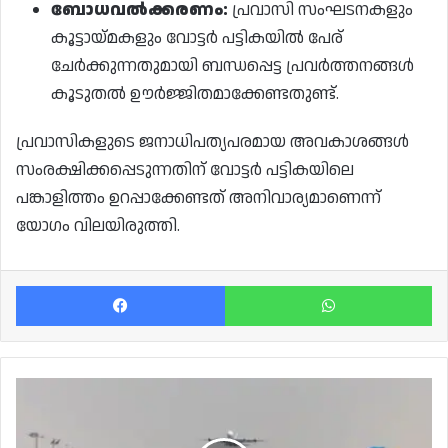
ബോധവൽക്കരണം:
പ്രവാസി സംഘടനകളും
കൂട്ടായ്മകളും വോട്ടർ പട്ടികയിൽ പേര്
ചേർക്കുന്നതുമായി ബന്ധപ്പെട്ട പ്രവർത്തനങ്ങൾ
കൂടുതൽ ഊർജ്ജിതമാക്കേണ്ടതുണ്ട്.
പ്രവാസികളുടെ ജനാധിപത്യപരമായ അവകാശങ്ങൾ
സംരക്ഷിക്കപ്പെടുന്നതിന് വോട്ടർ പട്ടികയിലെ
പങ്കാളിത്തം ഉറപ്പാക്കേണ്ടത് അനിവാര്യമാണെന്ന്
യോഗം വിലയിരുത്തി.
Facebook
Wh
ഇറാനിലേക്കുള്ള
വിമാന
സർവീസുകൾ