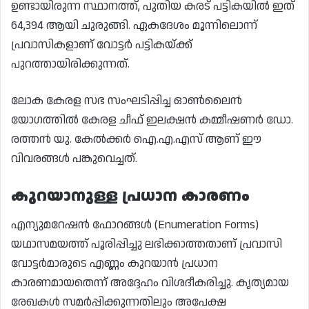
ഉണ്ടായിരുന്ന സ്ഥാനത്ത്, പുതിയ കരട് പട്ടികയിൽ ഇത്
64,394 ആയി ചുരുങ്ങി. ഏകദേശം മൂന്നിലൊന്ന്
പ്രവാസികളാണ് വോട്ടർ പട്ടികയ്ക്ക്
പുറത്തായിരിക്കുന്നത്.
ലോക കേരള സഭ സംഘടിപ്പിച്ച ഓൺലൈൻ
യോഗത്തിൽ കേരള ചീഫ് ഇലക്ഷൻ കമ്മീഷണർ ഡോ.
രത്തൻ യു. കേൽക്കർ ഐ.എ.എസ് ആണ് ഈ
വിവരങ്ങൾ പങ്കുവെച്ചത്.
കുറയാനുള്ള പ്രധാന കാരണം
എന്യുമറേഷൻ ഫോറങ്ങൾ (Enumeration Forms)
യഥാസമയത്ത് പൂരിപ്പിച്ചു ലഭിക്കാത്തതാണ് പ്രവാസി
വോട്ടർമാരുടെ എണ്ണം കുറയാൻ പ്രധാന
കാരണമായതെന്ന് അദ്ദേഹം വിശദീകരിച്ചു. കൃത്യമായ
രേഖകൾ സമർപ്പിക്കുന്നതിലും അപേക്ഷ